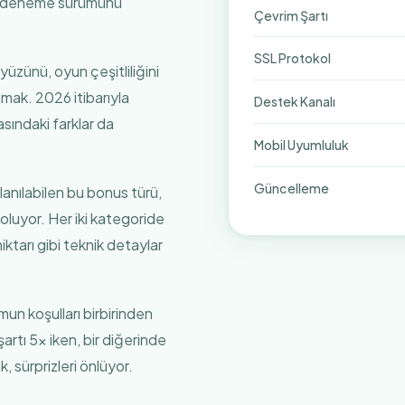
ce deneme sürümünü
Çevrim Şartı
SSL Protokol
üzünü, oyun çeşitliliğini
mak. 2026 itibarıyla
Destek Kanalı
asındaki farklar da
Mobil Uyumluluk
Güncelleme
llanılabilen bu bonus türü,
oluyor. Her iki kategoride
iktarı gibi teknik detaylar
un koşulları birbirinden
rtı 5x iken, bir diğerinde
, sürprizleri önlüyor.