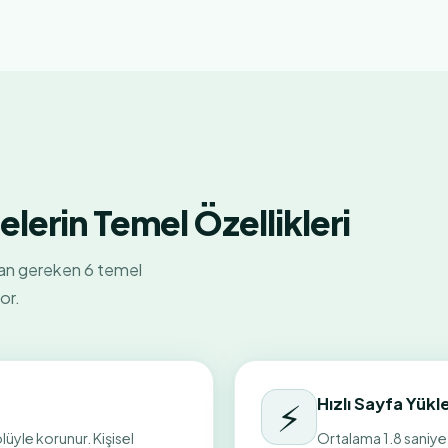
erin Temel Özellikleri
man gereken 6 temel
or.
Hızlı Sayfa Yük
⚡
üyle korunur. Kişisel
Ortalama 1.8 saniye 