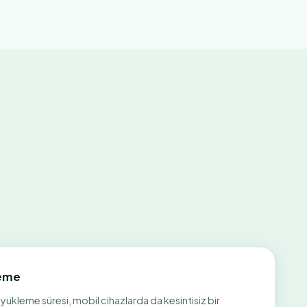
leme
yükleme süresi, mobil cihazlarda da kesintisiz bir