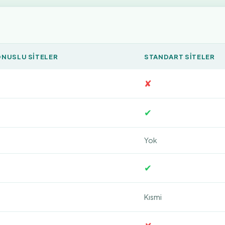
NUSLU SITELER
STANDART SITELER
✘
✔
Yok
✔
Kısmi