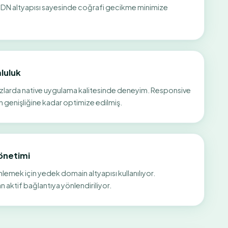
DN altyapısı sayesinde coğrafi gecikme minimize
luluk
azlarda native uygulama kalitesinde deneyim. Responsive
 genişliğine kadar optimize edilmiş.
önetimi
önlemek için yedek domain altyapısı kullanılıyor.
an aktif bağlantıya yönlendiriliyor.