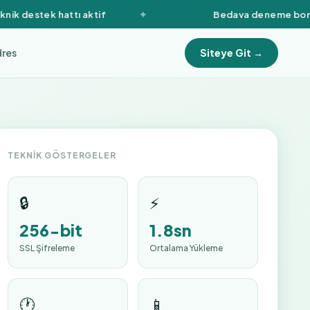
k destek hattı aktif
Bedava deneme bonusu n
dres
Siteye Git →
TEKNIK GÖSTERGELER
🔒
⚡
256-bit
1.8sn
SSL Şifreleme
Ortalama Yükleme
🕐
📱