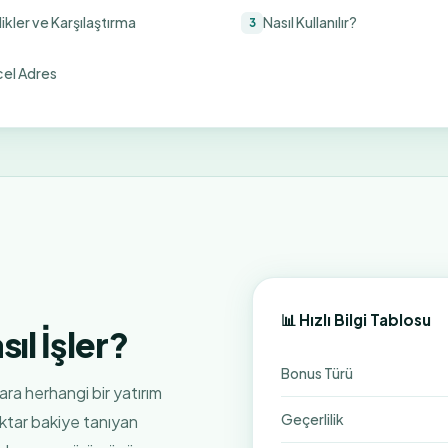
ikler ve Karşılaştırma
Nasıl Kullanılır?
3
el Adres
📊 Hızlı Bilgi Tablosu
l İşler?
Bonus Türü
lara herhangi bir yatırım
Geçerlilik
ktar bakiye tanıyan