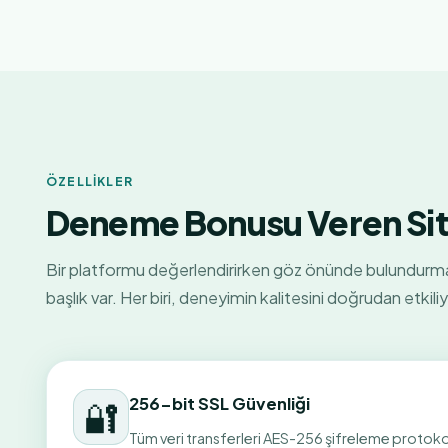
ÖZELLIKLER
Deneme Bonusu Veren Sitel
Bir platformu değerlendirirken göz önünde bulundur
başlık var. Her biri, deneyimin kalitesini doğrudan etkiliy
256-bit SSL Güvenliği
🔐
Tüm veri transferleri AES-256 şifreleme protokol