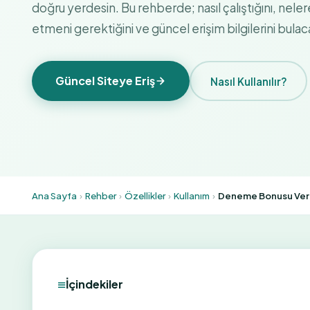
doğru yerdesin. Bu rehberde; nasıl çalıştığını, neler
etmeni gerektiğini ve güncel erişim bilgilerini bulac
Güncel Siteye Eriş
Nasıl Kullanılır?
Ana Sayfa
Rehber
Özellikler
Kullanım
Deneme Bonusu Vere
İçindekiler