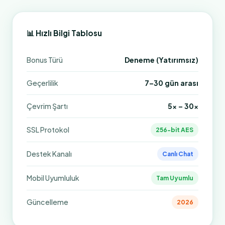
📊 Hızlı Bilgi Tablosu
Bonus Türü
Deneme (Yatırımsız)
Geçerlilik
7–30 gün arası
Çevrim Şartı
5x – 30x
SSL Protokol
256-bit AES
Destek Kanalı
Canlı Chat
Mobil Uyumluluk
Tam Uyumlu
Güncelleme
2026