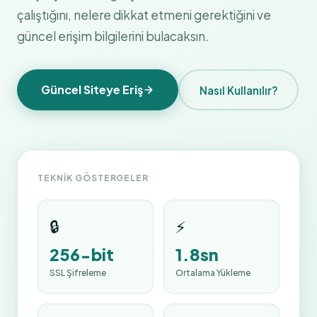
çalıştığını, nelere dikkat etmeni gerektiğini ve
güncel erişim bilgilerini bulacaksın.
Güncel Siteye Eriş
Nasıl Kullanılır?
TEKNIK GÖSTERGELER
🔒
⚡
256-bit
1.8sn
SSL Şifreleme
Ortalama Yükleme