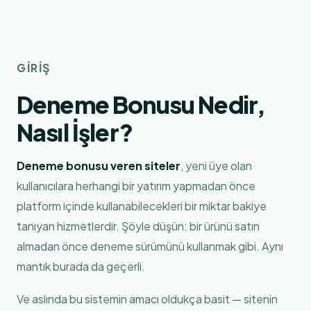
GIRIŞ
Deneme Bonusu Nedir,
Nasıl İşler?
Deneme bonusu veren siteler
, yeni üye olan
kullanıcılara herhangi bir yatırım yapmadan önce
platform içinde kullanabilecekleri bir miktar bakiye
tanıyan hizmetlerdir. Şöyle düşün: bir ürünü satın
almadan önce deneme sürümünü kullanmak gibi. Aynı
mantık burada da geçerli.
Ve aslında bu sistemin amacı oldukça basit — sitenin