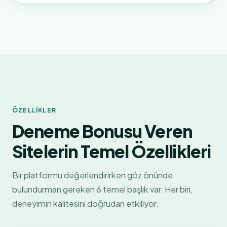
ÖZELLIKLER
Deneme Bonusu Veren
Sitelerin Temel Özellikleri
Bir platformu değerlendirirken göz önünde
bulundurman gereken 6 temel başlık var. Her biri,
deneyimin kalitesini doğrudan etkiliyor.