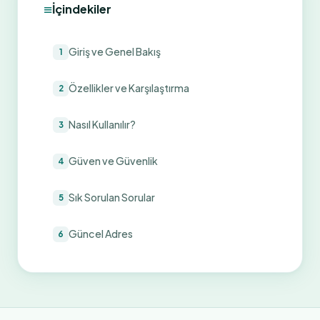
İçindekiler
Giriş ve Genel Bakış
1
Özellikler ve Karşılaştırma
2
Nasıl Kullanılır?
3
Güven ve Güvenlik
4
Sık Sorulan Sorular
5
Güncel Adres
6