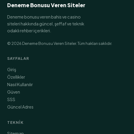
Deneme Bonusu Veren Siteler
Deneme bonusu veren bahis ve casino
siteleri hakkında güncel, şeffaf ve teknik
odaklı rehber içerikleri.
©
2026
Deneme Bonusu Veren Siteler. Tüm hakları saklıdır.
SAYFALAR
Giriş
Özellikler
Nasıl Kullanılır
Güven
SSS
Güncel Adres
TEKNIK
Sitemap