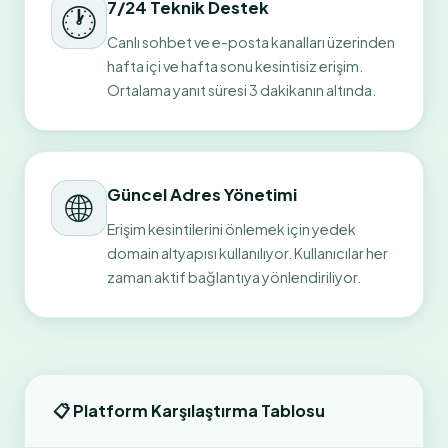
7/24 Teknik Destek
🕐
Canlı sohbet ve e-posta kanalları üzerinden
hafta içi ve hafta sonu kesintisiz erişim.
Ortalama yanıt süresi 3 dakikanın altında.
Güncel Adres Yönetimi
🌐
Erişim kesintilerini önlemek için yedek
domain altyapısı kullanılıyor. Kullanıcılar her
zaman aktif bağlantıya yönlendiriliyor.
📋 Platform Karşılaştırma Tablosu