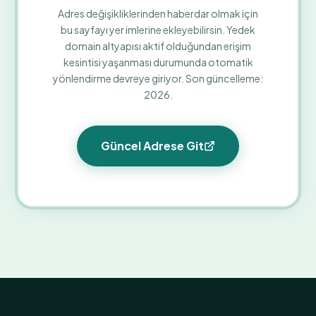
Adres değişikliklerinden haberdar olmak için
bu sayfayı yer imlerine ekleyebilirsin. Yedek
domain altyapısı aktif olduğundan erişim
kesintisi yaşanması durumunda otomatik
yönlendirme devreye giriyor. Son güncelleme:
2026.
Güncel Adrese Git