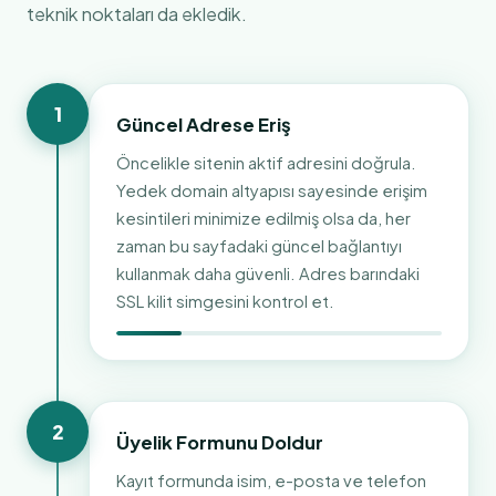
teknik noktaları da ekledik.
1
Güncel Adrese Eriş
Öncelikle sitenin aktif adresini doğrula.
Yedek domain altyapısı sayesinde erişim
kesintileri minimize edilmiş olsa da, her
zaman bu sayfadaki güncel bağlantıyı
kullanmak daha güvenli. Adres barındaki
SSL kilit simgesini kontrol et.
2
Üyelik Formunu Doldur
Kayıt formunda isim, e-posta ve telefon