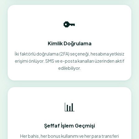
🔑
Kimlik Doğrulama
İki faktörlü doğrulama (2FA) seçeneği, hesabına yetkisiz
erişimi önlüyor. SMS ve e-posta kanalları üzerinden aktif
edilebiliyor.
📊
Şeffaf İşlem Geçmişi
Her bahis, her bonus kullanımı ve her para transferi