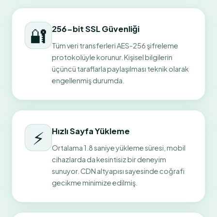
256-bit SSL Güvenliği
🔐
Tüm veri transferleri AES-256 şifreleme
protokolüyle korunur. Kişisel bilgilerin
üçüncü taraflarla paylaşılması teknik olarak
engellenmiş durumda.
Hızlı Sayfa Yükleme
⚡
Ortalama 1.8 saniye yükleme süresi, mobil
cihazlarda da kesintisiz bir deneyim
sunuyor. CDN altyapısı sayesinde coğrafi
gecikme minimize edilmiş.