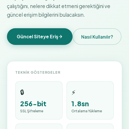
çalıştığını, nelere dikkat etmeni gerektiğini ve
güncel erişim bilgilerini bulacaksın.
Güncel Siteye Eriş
Nasıl Kullanılır?
TEKNIK GÖSTERGELER
🔒
⚡
256-bit
1.8sn
SSL Şifreleme
Ortalama Yükleme