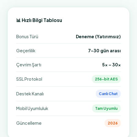
📊 Hızlı Bilgi Tablosu
Bonus Türü
Deneme (Yatırımsız)
Geçerlilik
7–30 gün arası
Çevrim Şartı
5x – 30x
SSL Protokol
256-bit AES
Destek Kanalı
Canlı Chat
Mobil Uyumluluk
Tam Uyumlu
Güncelleme
2026