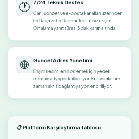
7/24 Teknik Destek
🕐
Canlı sohbet ve e-posta kanalları üzerinden
hafta içi ve hafta sonu kesintisiz erişim.
Ortalama yanıt süresi 3 dakikanın altında.
Güncel Adres Yönetimi
🌐
Erişim kesintilerini önlemek için yedek
domain altyapısı kullanılıyor. Kullanıcılar her
zaman aktif bağlantıya yönlendiriliyor.
📋 Platform Karşılaştırma Tablosu