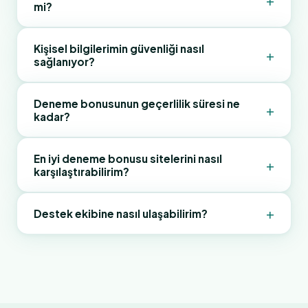
bonusu vermeyebilir. Bazı platformlar telefon
mi?
adres bölümünü kontrol et. Yedek domain
numarası doğrulamasını da şart koşuyor.
altyapısı sayesinde aktif bir bağlantı her zaman
burada paylaşılıyor. Alternatif olarak canlı destek
Evet. 320px ekran genişliğine kadar optimize
Kişisel bilgilerimin güvenliği nasıl
+
sağlanıyor?
hattına ulaşarak anlık yönlendirme alabilirsin.
edilmiş responsive tasarım sayesinde tüm işlemler
mobil cihazdan yapılabiliyor. Ayrıca iOS ve Android
için native uygulama indirme seçeneği de mevcut.
Tüm form verileri ve işlem bilgileri TLS 1.3 üzerinde
Deneme bonusunun geçerlilik süresi ne
+
kadar?
Bonusun mobil ve masaüstünde eşit koşullarda
256-bit AES şifrelemeyle korunuyor. İki faktörlü
geçerli.
doğrulama (2FA) aktif edildiğinde hesap güvenliği
bir kademe daha artıyor. Kişisel veriler üçüncü
Platform politikasına göre değişmekle birlikte
En iyi deneme bonusu sitelerini nasıl
+
karşılaştırabilirim?
taraflarla paylaşılmıyor.
çoğu sitede 7 ila 30 gün arasında değişiyor. Süre
dolduğunda kullanılmayan bonus bakiyesi
otomatik olarak sıfırlanıyor. Bu yüzden bonus aktif
+
Karşılaştırma yaparken üç temel metriğe odaklan:
Destek ekibine nasıl ulaşabilirim?
edildikten sonra vakit geçirmeden kullanmaya
çevrim şartı, geçerlilik süresi ve maksimum çekim
başlamak mantıklı.
limiti. Düşük çevrim şartı (5x–10x arası) ve uzun
Canlı sohbet butonu üzerinden 7/24 anlık destek
geçerlilik süresi (14 gün ve üzeri) genellikle kullanıcı
alabilirsin. Ortalama yanıt süresi 3 dakikanın altında.
dostu bir platform işareti. Bu sayfadaki
E-posta kanalı da aktif; ancak yanıt süresi 2–4 saat
karşılaştırma tablosu da başlangıç için iyi bir