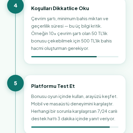
4
Koşulları Dikkatlice Oku
Çevrim şartı, minimum bahis miktarı ve
geçerlilik süresi — bu üç bilgi kritik.
Örneğin 10x çevrim şartı olan 50 TL'lik
bonusu çekebilmek için 500 TL'lik bahis
hacmi oluşturman gerekiyor.
5
Platformu Test Et
Bonusu oyun içinde kullan, arayüzü keşfet.
Mobil ve masaüstü deneyimini karşılaştır.
Herhangi bir sorunla karşılaşırsan 7/24 canlı
destek hattı 3 dakika içinde yanıt veriyor.