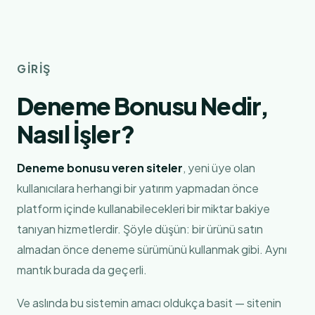
GIRIŞ
Deneme Bonusu Nedir,
Nasıl İşler?
Deneme bonusu veren siteler
, yeni üye olan
kullanıcılara herhangi bir yatırım yapmadan önce
platform içinde kullanabilecekleri bir miktar bakiye
tanıyan hizmetlerdir. Şöyle düşün: bir ürünü satın
almadan önce deneme sürümünü kullanmak gibi. Aynı
mantık burada da geçerli.
Ve aslında bu sistemin amacı oldukça basit — sitenin