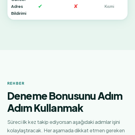
✔
✘
Adres
Kısmi
Bildirimi
REHBER
Deneme Bonusunu Adım
Adım Kullanmak
Süreci ilk kez takip ediyorsan aşağıdaki adımlar işini
kolaylaştıracak. Her aşamada dikkat etmen gereken