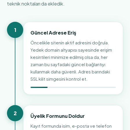
teknik noktaları da ekledik.
1
Güncel Adrese Eriş
Öncelikle sitenin aktif adresini doğrula.
Yedek domain altyapısı sayesinde erişim
kesintileri minimize edilmiş olsa da, her
zaman bu sayfadaki güncel bağlantıyı
kullanmak daha güvenli. Adres barındaki
SSL kilit simgesini kontrol et.
2
Üyelik Formunu Doldur
Kayıt formunda isim, e-posta ve telefon