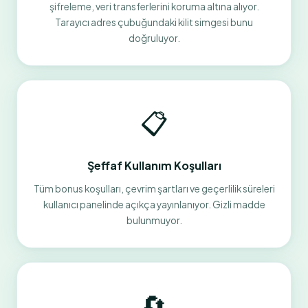
şifreleme, veri transferlerini koruma altına alıyor.
Tarayıcı adres çubuğundaki kilit simgesi bunu
doğruluyor.
📋
Şeffaf Kullanım Koşulları
Tüm bonus koşulları, çevrim şartları ve geçerlilik süreleri
kullanıcı panelinde açıkça yayınlanıyor. Gizli madde
bulunmuyor.
🔄