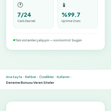
🕐
📱
7/24
%99.7
Canlı Destek
Uptime Oranı
Tüm sistemler çalışıyor — son kontrol: bugün
Ana Sayfa
Rehber
Özellikler
Kullanım
Deneme Bonusu Veren Siteler