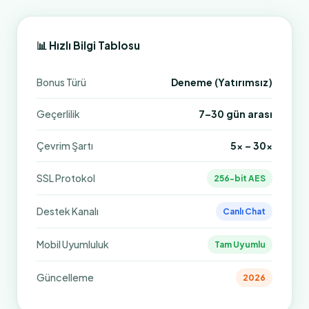
📊 Hızlı Bilgi Tablosu
Bonus Türü
Deneme (Yatırımsız)
Geçerlilik
7–30 gün arası
Çevrim Şartı
5x – 30x
SSL Protokol
256-bit AES
Destek Kanalı
Canlı Chat
Mobil Uyumluluk
Tam Uyumlu
Güncelleme
2026