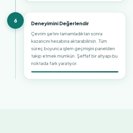
6
Deneyimini Değerlendir
Çevrim şartını tamamladıktan sonra
kazancını hesabına aktarabilirsin. Tüm
süreç boyunca işlem geçmişini panelden
takip etmek mümkün. Şeffaf bir altyapı bu
noktada fark yaratıyor.