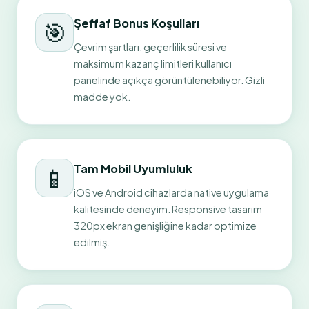
Şeffaf Bonus Koşulları
🎯
Çevrim şartları, geçerlilik süresi ve
maksimum kazanç limitleri kullanıcı
panelinde açıkça görüntülenebiliyor. Gizli
madde yok.
Tam Mobil Uyumluluk
📱
iOS ve Android cihazlarda native uygulama
kalitesinde deneyim. Responsive tasarım
320px ekran genişliğine kadar optimize
edilmiş.