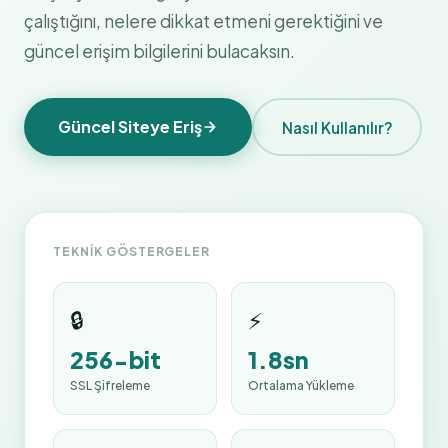
çalıştığını, nelere dikkat etmeni gerektiğini ve
güncel erişim bilgilerini bulacaksın.
Güncel Siteye Eriş
Nasıl Kullanılır?
TEKNIK GÖSTERGELER
🔒
⚡
256-bit
1.8sn
SSL Şifreleme
Ortalama Yükleme