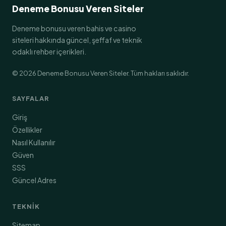
Deneme Bonusu Veren Siteler
Deneme bonusu veren bahis ve casino
siteleri hakkında güncel, şeffaf ve teknik
odaklı rehber içerikleri.
©
2026
Deneme Bonusu Veren Siteler. Tüm hakları saklıdır.
SAYFALAR
Giriş
Özellikler
Nasıl Kullanılır
Güven
SSS
Güncel Adres
TEKNIK
Sitemap