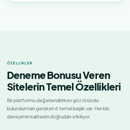
ÖZELLIKLER
Deneme Bonusu Veren
Sitelerin Temel Özellikleri
Bir platformu değerlendirirken göz önünde
bulundurman gereken 6 temel başlık var. Her biri,
deneyimin kalitesini doğrudan etkiliyor.