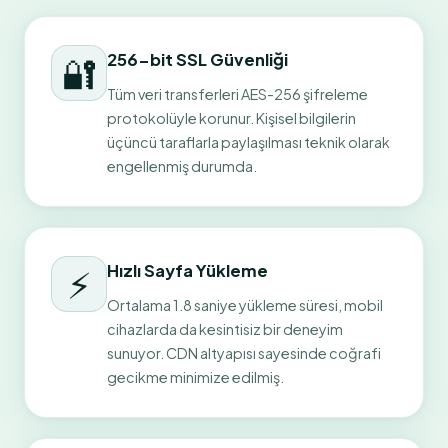
256-bit SSL Güvenliği
🔐
Tüm veri transferleri AES-256 şifreleme
protokolüyle korunur. Kişisel bilgilerin
üçüncü taraflarla paylaşılması teknik olarak
engellenmiş durumda.
Hızlı Sayfa Yükleme
⚡
Ortalama 1.8 saniye yükleme süresi, mobil
cihazlarda da kesintisiz bir deneyim
sunuyor. CDN altyapısı sayesinde coğrafi
gecikme minimize edilmiş.