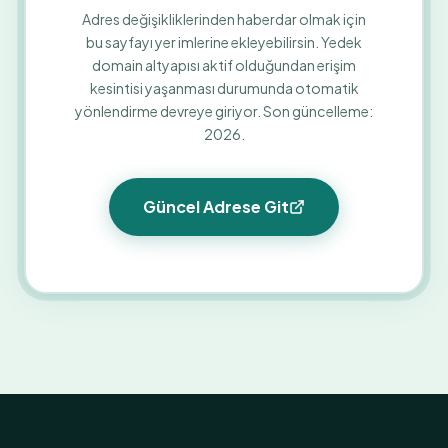
Adres değişikliklerinden haberdar olmak için
bu sayfayı yer imlerine ekleyebilirsin. Yedek
domain altyapısı aktif olduğundan erişim
kesintisi yaşanması durumunda otomatik
yönlendirme devreye giriyor. Son güncelleme:
2026.
Güncel Adrese Git