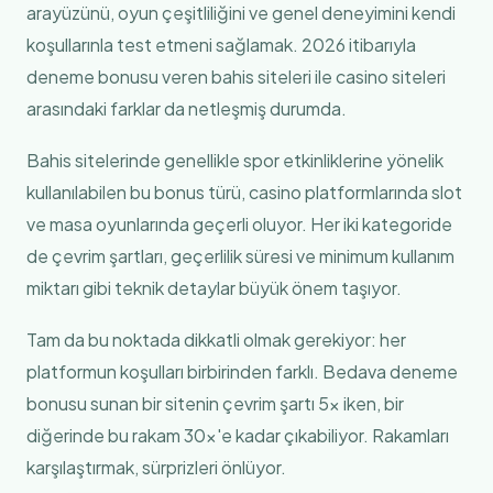
arayüzünü, oyun çeşitliliğini ve genel deneyimini kendi
koşullarınla test etmeni sağlamak. 2026 itibarıyla
deneme bonusu veren bahis siteleri ile casino siteleri
arasındaki farklar da netleşmiş durumda.
Bahis sitelerinde genellikle spor etkinliklerine yönelik
kullanılabilen bu bonus türü, casino platformlarında slot
ve masa oyunlarında geçerli oluyor. Her iki kategoride
de çevrim şartları, geçerlilik süresi ve minimum kullanım
miktarı gibi teknik detaylar büyük önem taşıyor.
Tam da bu noktada dikkatli olmak gerekiyor: her
platformun koşulları birbirinden farklı. Bedava deneme
bonusu sunan bir sitenin çevrim şartı 5x iken, bir
diğerinde bu rakam 30x'e kadar çıkabiliyor. Rakamları
karşılaştırmak, sürprizleri önlüyor.