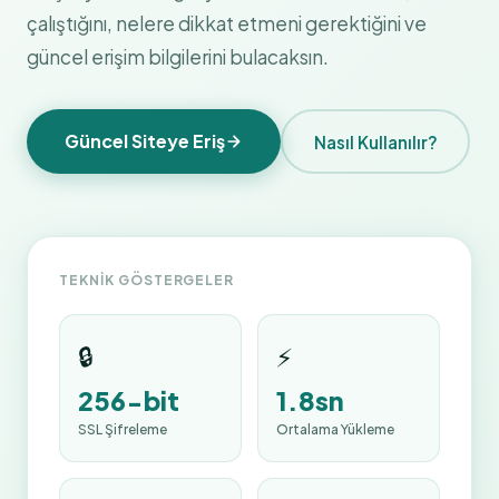
çalıştığını, nelere dikkat etmeni gerektiğini ve
güncel erişim bilgilerini bulacaksın.
Güncel Siteye Eriş
Nasıl Kullanılır?
TEKNIK GÖSTERGELER
🔒
⚡
256-bit
1.8sn
SSL Şifreleme
Ortalama Yükleme