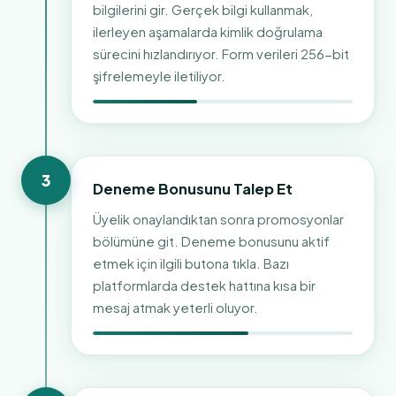
bilgilerini gir. Gerçek bilgi kullanmak,
ilerleyen aşamalarda kimlik doğrulama
sürecini hızlandırıyor. Form verileri 256-bit
şifrelemeyle iletiliyor.
3
Deneme Bonusunu Talep Et
Üyelik onaylandıktan sonra promosyonlar
bölümüne git. Deneme bonusunu aktif
etmek için ilgili butona tıkla. Bazı
platformlarda destek hattına kısa bir
mesaj atmak yeterli oluyor.