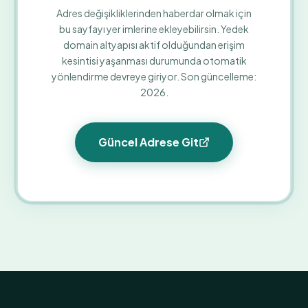
Adres değişikliklerinden haberdar olmak için
bu sayfayı yer imlerine ekleyebilirsin. Yedek
domain altyapısı aktif olduğundan erişim
kesintisi yaşanması durumunda otomatik
yönlendirme devreye giriyor. Son güncelleme:
2026.
Güncel Adrese Git