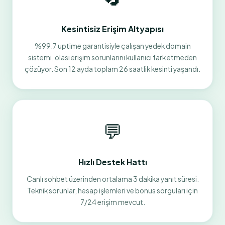
Kesintisiz Erişim Altyapısı
%99.7 uptime garantisiyle çalışan yedek domain
sistemi, olası erişim sorunlarını kullanıcı fark etmeden
çözüyor. Son 12 ayda toplam 26 saatlik kesinti yaşandı.
💬
Hızlı Destek Hattı
Canlı sohbet üzerinden ortalama 3 dakika yanıt süresi.
Teknik sorunlar, hesap işlemleri ve bonus sorguları için
7/24 erişim mevcut.