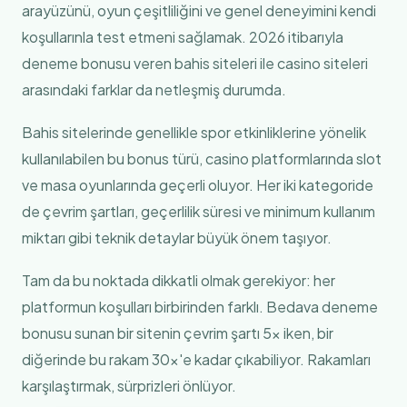
arayüzünü, oyun çeşitliliğini ve genel deneyimini kendi
koşullarınla test etmeni sağlamak. 2026 itibarıyla
deneme bonusu veren bahis siteleri ile casino siteleri
arasındaki farklar da netleşmiş durumda.
Bahis sitelerinde genellikle spor etkinliklerine yönelik
kullanılabilen bu bonus türü, casino platformlarında slot
ve masa oyunlarında geçerli oluyor. Her iki kategoride
de çevrim şartları, geçerlilik süresi ve minimum kullanım
miktarı gibi teknik detaylar büyük önem taşıyor.
Tam da bu noktada dikkatli olmak gerekiyor: her
platformun koşulları birbirinden farklı. Bedava deneme
bonusu sunan bir sitenin çevrim şartı 5x iken, bir
diğerinde bu rakam 30x'e kadar çıkabiliyor. Rakamları
karşılaştırmak, sürprizleri önlüyor.