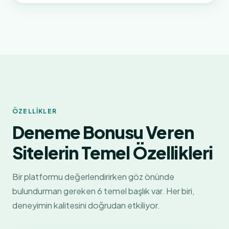
ÖZELLIKLER
Deneme Bonusu Veren
Sitelerin Temel Özellikleri
Bir platformu değerlendirirken göz önünde
bulundurman gereken 6 temel başlık var. Her biri,
deneyimin kalitesini doğrudan etkiliyor.