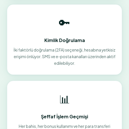
🔑
Kimlik Doğrulama
İki faktörlü doğrulama (2FA) seçeneği, hesabına yetkisiz
erişimi önlüyor. SMS ve e-posta kanalları üzerinden aktif
edilebiliyor.
📊
Şeffaf İşlem Geçmişi
Her bahis, her bonus kullanımı ve her para transferi