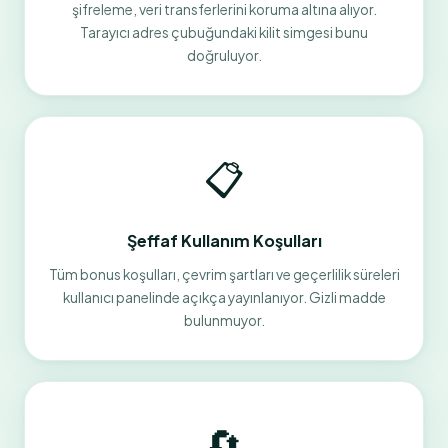
şifreleme, veri transferlerini koruma altına alıyor.
Tarayıcı adres çubuğundaki kilit simgesi bunu
doğruluyor.
📋
Şeffaf Kullanım Koşulları
Tüm bonus koşulları, çevrim şartları ve geçerlilik süreleri
kullanıcı panelinde açıkça yayınlanıyor. Gizli madde
bulunmuyor.
🔄