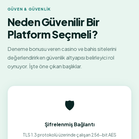
GÜVEN & GÜVENLIK
Neden Güvenilir Bir
Platform Seçmeli?
Deneme bonusu veren casino ve bahis sitelerini
değerlendirirken güvenlik altyapısı belirleyici rol
oynuyor. İşte öne çıkan başlıklar.
🛡️
Şifrelenmiş Bağlantı
TLS 1.3 protokolü üzerinde çalışan 256-bit AES