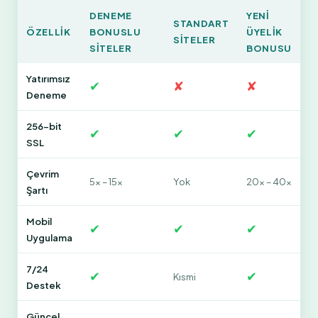
DENEME
YENI
STANDART
ÖZELLIK
BONUSLU
ÜYELIK
SITELER
SITELER
BONUSU
Yatırımsız
✔
✘
✘
Deneme
256-bit
✔
✔
✔
SSL
Çevrim
5x – 15x
Yok
20x – 40x
Şartı
Mobil
✔
✔
✔
Uygulama
7/24
✔
✔
Kısmi
Destek
Güncel