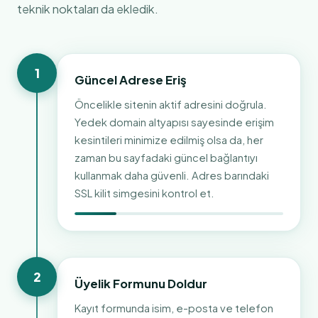
teknik noktaları da ekledik.
1
Güncel Adrese Eriş
Öncelikle sitenin aktif adresini doğrula.
Yedek domain altyapısı sayesinde erişim
kesintileri minimize edilmiş olsa da, her
zaman bu sayfadaki güncel bağlantıyı
kullanmak daha güvenli. Adres barındaki
SSL kilit simgesini kontrol et.
2
Üyelik Formunu Doldur
Kayıt formunda isim, e-posta ve telefon