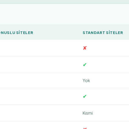
NUSLU SITELER
STANDART SITELER
✘
✔
Yok
✔
Kısmi