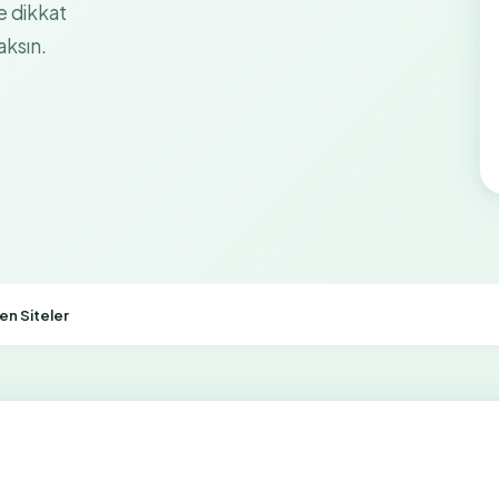
e dikkat
aksın.
n Siteler