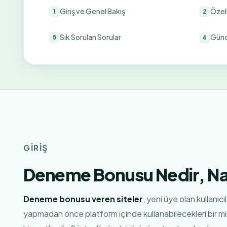
Giriş ve Genel Bakış
Özell
1
2
Sık Sorulan Sorular
Günc
5
6
GIRIŞ
Deneme Bonusu Nedir, Nası
Deneme bonusu veren siteler
, yeni üye olan kullanıcı
yapmadan önce platform içinde kullanabilecekleri bir mi