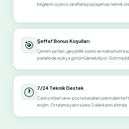
bilgilerin üçüncü taraflarla paylaşılması teknik 
Şeffaf Bonus Koşulları
🎯
Çevrim şartları, geçerlilik süresi ve maksimum kaza
panelinde açıkça görüntülenebiliyor. Gizli mad
7/24 Teknik Destek
🕐
Canlı sohbet ve e-posta kanalları üzerinden hafta
erişim. Ortalama yanıt süresi 3 dakikanın altında.