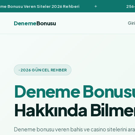
Bonusu Veren Siteler 2026 Rehberi
256-bit
Deneme
Bonusu
Giri
2026 GÜNCEL REHBER
Deneme Bonusu 
Hakkında Bilme
Deneme bonusu veren bahis ve casino sitelerini ara