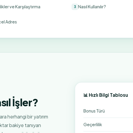
ikler ve Karşılaştırma
Nasıl Kullanılır?
3
el Adres
📊 Hızlı Bilgi Tablosu
l İşler?
Bonus Türü
lara herhangi bir yatırım
Geçerlilik
ktar bakiye tanıyan