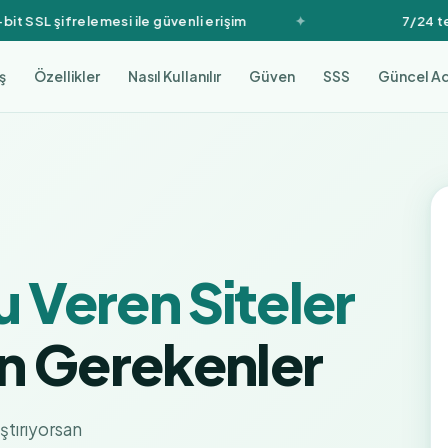
 SSL şifrelemesi ile güvenli erişim
7/24 tekn
ş
Özellikler
Nasıl Kullanılır
Güven
SSS
Güncel A
Veren Siteler
n Gerekenler
ştırıyorsan