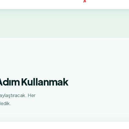
✘
Adım Kullanmak
laylaştıracak. Her
ledik.