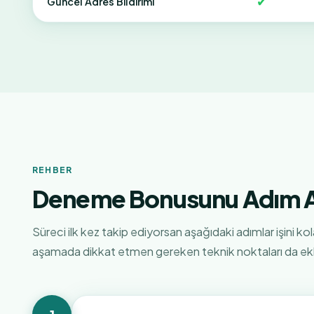
✔
Güncel Adres Bildirimi
REHBER
Deneme Bonusunu Adım 
Süreci ilk kez takip ediyorsan aşağıdaki adımlar işini ko
aşamada dikkat etmen gereken teknik noktaları da ek