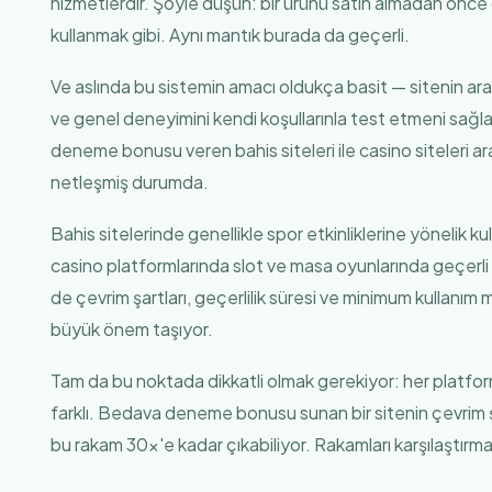
hizmetlerdir. Şöyle düşün: bir ürünü satın almadan ön
kullanmak gibi. Aynı mantık burada da geçerli.
Ve aslında bu sistemin amacı oldukça basit — sitenin aray
ve genel deneyimini kendi koşullarınla test etmeni sağla
deneme bonusu veren bahis siteleri ile casino siteleri ar
netleşmiş durumda.
Bahis sitelerinde genellikle spor etkinliklerine yönelik ku
casino platformlarında slot ve masa oyunlarında geçerli 
de çevrim şartları, geçerlilik süresi ve minimum kullanım m
büyük önem taşıyor.
Tam da bu noktada dikkatli olmak gerekiyor: her platform
farklı. Bedava deneme bonusu sunan bir sitenin çevrim şa
bu rakam 30x'e kadar çıkabiliyor. Rakamları karşılaştırmak