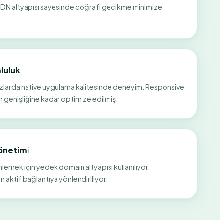
DN altyapısı sayesinde coğrafi gecikme minimize
luluk
azlarda native uygulama kalitesinde deneyim. Responsive
 genişliğine kadar optimize edilmiş.
önetimi
önlemek için yedek domain altyapısı kullanılıyor.
an aktif bağlantıya yönlendiriliyor.