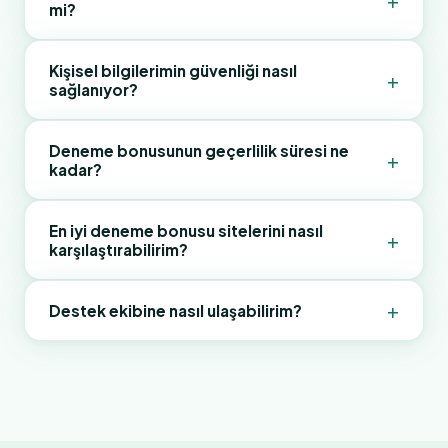
bonusu vermeyebilir. Bazı platformlar telefon
mi?
adres bölümünü kontrol et. Yedek domain
numarası doğrulamasını da şart koşuyor.
altyapısı sayesinde aktif bir bağlantı her zaman
burada paylaşılıyor. Alternatif olarak canlı destek
Evet. 320px ekran genişliğine kadar optimize
Kişisel bilgilerimin güvenliği nasıl
+
sağlanıyor?
hattına ulaşarak anlık yönlendirme alabilirsin.
edilmiş responsive tasarım sayesinde tüm işlemler
mobil cihazdan yapılabiliyor. Ayrıca iOS ve Android
için native uygulama indirme seçeneği de mevcut.
Tüm form verileri ve işlem bilgileri TLS 1.3 üzerinde
Deneme bonusunun geçerlilik süresi ne
+
kadar?
Bonusun mobil ve masaüstünde eşit koşullarda
256-bit AES şifrelemeyle korunuyor. İki faktörlü
geçerli.
doğrulama (2FA) aktif edildiğinde hesap güvenliği
bir kademe daha artıyor. Kişisel veriler üçüncü
Platform politikasına göre değişmekle birlikte
En iyi deneme bonusu sitelerini nasıl
+
karşılaştırabilirim?
taraflarla paylaşılmıyor.
çoğu sitede 7 ila 30 gün arasında değişiyor. Süre
dolduğunda kullanılmayan bonus bakiyesi
otomatik olarak sıfırlanıyor. Bu yüzden bonus aktif
+
Karşılaştırma yaparken üç temel metriğe odaklan:
Destek ekibine nasıl ulaşabilirim?
edildikten sonra vakit geçirmeden kullanmaya
çevrim şartı, geçerlilik süresi ve maksimum çekim
başlamak mantıklı.
limiti. Düşük çevrim şartı (5x–10x arası) ve uzun
Canlı sohbet butonu üzerinden 7/24 anlık destek
geçerlilik süresi (14 gün ve üzeri) genellikle kullanıcı
alabilirsin. Ortalama yanıt süresi 3 dakikanın altında.
dostu bir platform işareti. Bu sayfadaki
E-posta kanalı da aktif; ancak yanıt süresi 2–4 saat
karşılaştırma tablosu da başlangıç için iyi bir