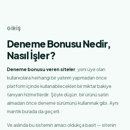
GIRIŞ
Deneme Bonusu Nedir,
Nasıl İşler?
Deneme bonusu veren siteler
, yeni üye olan
kullanıcılara herhangi bir yatırım yapmadan önce
platform içinde kullanabilecekleri bir miktar bakiye
tanıyan hizmetlerdir. Şöyle düşün: bir ürünü satın
almadan önce deneme sürümünü kullanmak gibi. Aynı
mantık burada da geçerli.
Ve aslında bu sistemin amacı oldukça basit — sitenin