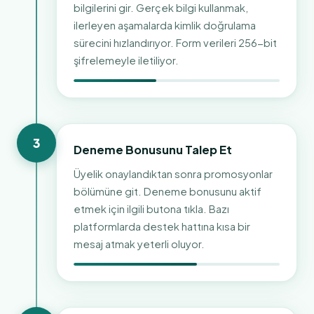
bilgilerini gir. Gerçek bilgi kullanmak,
ilerleyen aşamalarda kimlik doğrulama
sürecini hızlandırıyor. Form verileri 256-bit
şifrelemeyle iletiliyor.
3
Deneme Bonusunu Talep Et
Üyelik onaylandıktan sonra promosyonlar
bölümüne git. Deneme bonusunu aktif
etmek için ilgili butona tıkla. Bazı
platformlarda destek hattına kısa bir
mesaj atmak yeterli oluyor.