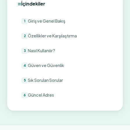
İçindekiler
Giriş ve Genel Bakış
1
Özellikler ve Karşılaştırma
2
Nasıl Kullanılır?
3
Güven ve Güvenlik
4
Sık Sorulan Sorular
5
Güncel Adres
6