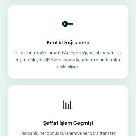
🔑
Kimlik Doğrulama
İki faktörlü doğrulama (2FA) seçeneği, hesabına yetkisiz
erişimi önlüyor. SMS ve e-posta kanalları üzerinden aktif
edilebiliyor.
📊
Şeffaf İşlem Geçmişi
Her bahis, her bonus kullanımı ve her para transferi