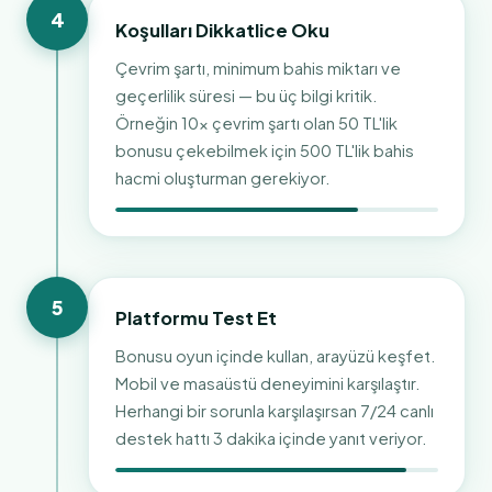
4
Koşulları Dikkatlice Oku
Çevrim şartı, minimum bahis miktarı ve
geçerlilik süresi — bu üç bilgi kritik.
Örneğin 10x çevrim şartı olan 50 TL'lik
bonusu çekebilmek için 500 TL'lik bahis
hacmi oluşturman gerekiyor.
5
Platformu Test Et
Bonusu oyun içinde kullan, arayüzü keşfet.
Mobil ve masaüstü deneyimini karşılaştır.
Herhangi bir sorunla karşılaşırsan 7/24 canlı
destek hattı 3 dakika içinde yanıt veriyor.