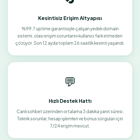
Kesintisiz Erişim Altyapısı
%99.7 uptime garantisiyle çalışan yedek domain
sistemi, olası erişim sorunlarını kullanıcı fark etmeden
çözüyor. Son 12 ayda toplam 26 saatlik kesinti yaşandı.
💬
Hızlı Destek Hattı
Canlı sohbet üzerinden ortalama 3 dakika yanıt süresi.
Teknik sorunlar, hesap işlemleri ve bonus sorguları için
7/24 erişim mevcut.