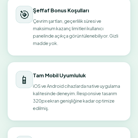
Şeffaf Bonus Koşulları
🎯
Çevrim şartları, geçerlilik süresi ve
maksimum kazanç limitleri kullanıcı
panelinde açıkça görüntülenebiliyor. Gizli
madde yok.
Tam Mobil Uyumluluk
📱
iOS ve Android cihazlarda native uygulama
kalitesinde deneyim. Responsive tasarım
320px ekran genişliğine kadar optimize
edilmiş.