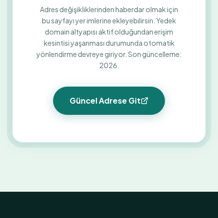
Adres değişikliklerinden haberdar olmak için
bu sayfayı yer imlerine ekleyebilirsin. Yedek
domain altyapısı aktif olduğundan erişim
kesintisi yaşanması durumunda otomatik
yönlendirme devreye giriyor. Son güncelleme:
2026.
Güncel Adrese Git