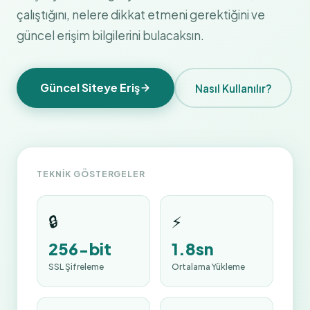
çalıştığını, nelere dikkat etmeni gerektiğini ve
güncel erişim bilgilerini bulacaksın.
Güncel Siteye Eriş
Nasıl Kullanılır?
TEKNIK GÖSTERGELER
🔒
⚡
256-bit
1.8sn
SSL Şifreleme
Ortalama Yükleme