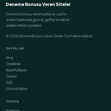
Deneme Bonusu Veren Siteler
Deneme bonusu veren bahis ve casino
siteleri hakkında güncel, şeffaf ve teknik
odaklı rehber içerikleri.
©
2026
Deneme Bonusu Veren Siteler. Tüm hakları saklıdır.
SAYFALAR
Giriş
Özellikler
Nasıl Kullanılır
Güven
SSS
Güncel Adres
TEKNIK
Sitemap