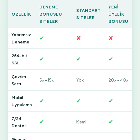
DENEME
YENI
STANDART
ÖZELLIK
BONUSLU
ÜYELIK
SITELER
SITELER
BONUSU
Yatırımsız
✔
✘
✘
Deneme
256-bit
✔
✔
✔
SSL
Çevrim
5x – 15x
Yok
20x – 40x
Şartı
Mobil
✔
✔
✔
Uygulama
7/24
✔
✔
Kısmi
Destek
Güncel