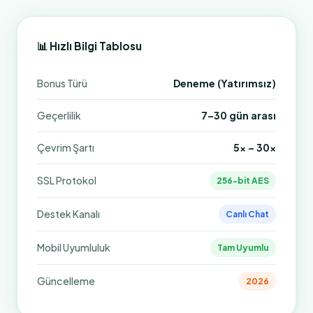
📊 Hızlı Bilgi Tablosu
Bonus Türü
Deneme (Yatırımsız)
Geçerlilik
7–30 gün arası
Çevrim Şartı
5x – 30x
SSL Protokol
256-bit AES
Destek Kanalı
Canlı Chat
Mobil Uyumluluk
Tam Uyumlu
Güncelleme
2026