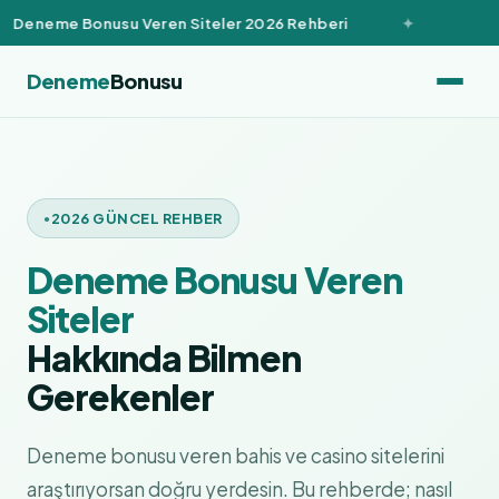
Deneme Bonusu Veren Siteler 2026 Rehberi
Deneme
Bonusu
2026 GÜNCEL REHBER
Deneme Bonusu Veren
Siteler
Hakkında Bilmen
Gerekenler
Deneme bonusu veren bahis ve casino sitelerini
araştırıyorsan doğru yerdesin. Bu rehberde; nasıl