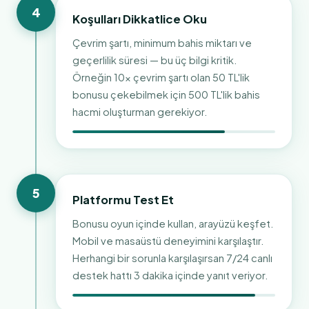
4
Koşulları Dikkatlice Oku
Çevrim şartı, minimum bahis miktarı ve
geçerlilik süresi — bu üç bilgi kritik.
Örneğin 10x çevrim şartı olan 50 TL'lik
bonusu çekebilmek için 500 TL'lik bahis
hacmi oluşturman gerekiyor.
5
Platformu Test Et
Bonusu oyun içinde kullan, arayüzü keşfet.
Mobil ve masaüstü deneyimini karşılaştır.
Herhangi bir sorunla karşılaşırsan 7/24 canlı
destek hattı 3 dakika içinde yanıt veriyor.