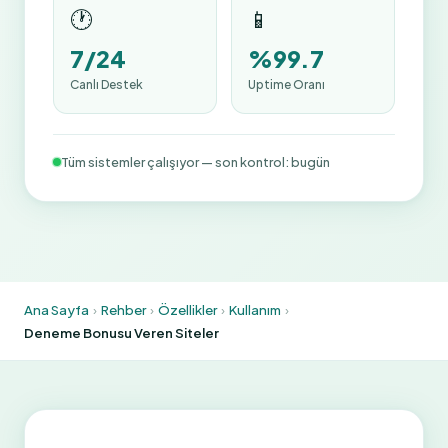
🕐
📱
7/24
%99.7
Canlı Destek
Uptime Oranı
Tüm sistemler çalışıyor — son kontrol: bugün
Ana Sayfa
Rehber
Özellikler
Kullanım
Deneme Bonusu Veren Siteler