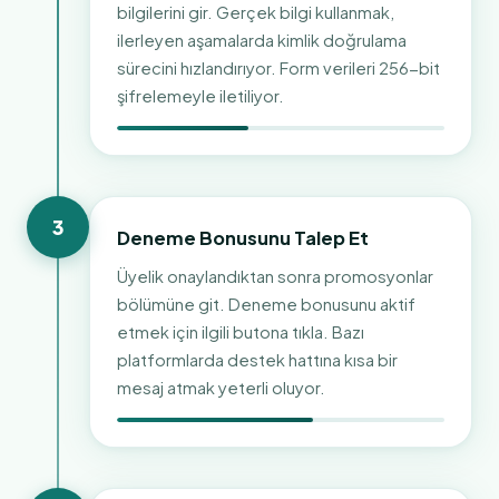
bilgilerini gir. Gerçek bilgi kullanmak,
ilerleyen aşamalarda kimlik doğrulama
sürecini hızlandırıyor. Form verileri 256-bit
şifrelemeyle iletiliyor.
3
Deneme Bonusunu Talep Et
Üyelik onaylandıktan sonra promosyonlar
bölümüne git. Deneme bonusunu aktif
etmek için ilgili butona tıkla. Bazı
platformlarda destek hattına kısa bir
mesaj atmak yeterli oluyor.