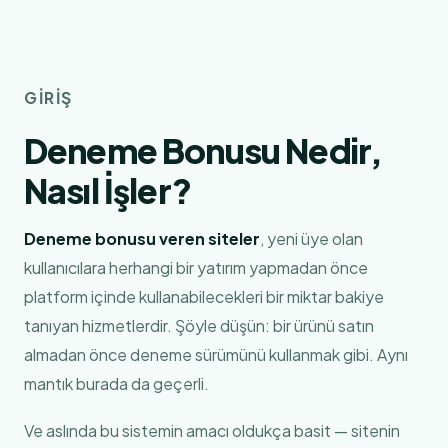
GIRIŞ
Deneme Bonusu Nedir,
Nasıl İşler?
Deneme bonusu veren siteler
, yeni üye olan
kullanıcılara herhangi bir yatırım yapmadan önce
platform içinde kullanabilecekleri bir miktar bakiye
tanıyan hizmetlerdir. Şöyle düşün: bir ürünü satın
almadan önce deneme sürümünü kullanmak gibi. Aynı
mantık burada da geçerli.
Ve aslında bu sistemin amacı oldukça basit — sitenin