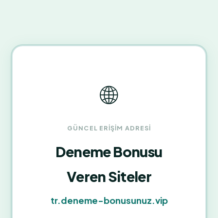
arasında değişebiliyor. Acil durumlarda canlı
referans.
sohbet tercih edilmeli.
🌐
GÜNCEL ERIŞIM ADRESI
Deneme Bonusu
Veren Siteler
tr.deneme-bonusunuz.vip