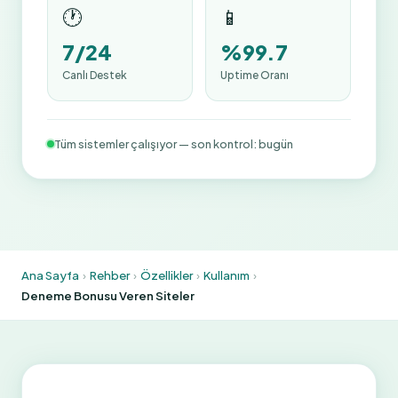
🕐
📱
7/24
%99.7
Canlı Destek
Uptime Oranı
Tüm sistemler çalışıyor — son kontrol: bugün
Ana Sayfa
Rehber
Özellikler
Kullanım
Deneme Bonusu Veren Siteler