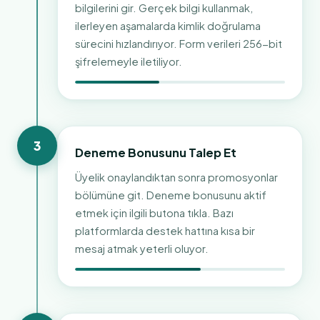
bilgilerini gir. Gerçek bilgi kullanmak,
ilerleyen aşamalarda kimlik doğrulama
sürecini hızlandırıyor. Form verileri 256-bit
şifrelemeyle iletiliyor.
3
Deneme Bonusunu Talep Et
Üyelik onaylandıktan sonra promosyonlar
bölümüne git. Deneme bonusunu aktif
etmek için ilgili butona tıkla. Bazı
platformlarda destek hattına kısa bir
mesaj atmak yeterli oluyor.