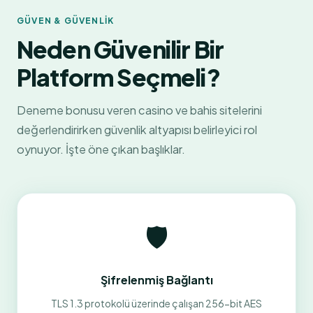
GÜVEN & GÜVENLIK
Neden Güvenilir Bir
Platform Seçmeli?
Deneme bonusu veren casino ve bahis sitelerini
değerlendirirken güvenlik altyapısı belirleyici rol
oynuyor. İşte öne çıkan başlıklar.
🛡️
Şifrelenmiş Bağlantı
TLS 1.3 protokolü üzerinde çalışan 256-bit AES