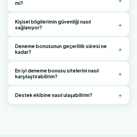
bonusu vermeyebilir. Bazı platformlar telefon
mi?
adres bölümünü kontrol et. Yedek domain
numarası doğrulamasını da şart koşuyor.
altyapısı sayesinde aktif bir bağlantı her zaman
burada paylaşılıyor. Alternatif olarak canlı destek
Evet. 320px ekran genişliğine kadar optimize
Kişisel bilgilerimin güvenliği nasıl
+
sağlanıyor?
hattına ulaşarak anlık yönlendirme alabilirsin.
edilmiş responsive tasarım sayesinde tüm işlemler
mobil cihazdan yapılabiliyor. Ayrıca iOS ve Android
için native uygulama indirme seçeneği de mevcut.
Tüm form verileri ve işlem bilgileri TLS 1.3 üzerinde
Deneme bonusunun geçerlilik süresi ne
+
kadar?
Bonusun mobil ve masaüstünde eşit koşullarda
256-bit AES şifrelemeyle korunuyor. İki faktörlü
geçerli.
doğrulama (2FA) aktif edildiğinde hesap güvenliği
bir kademe daha artıyor. Kişisel veriler üçüncü
Platform politikasına göre değişmekle birlikte
En iyi deneme bonusu sitelerini nasıl
+
karşılaştırabilirim?
taraflarla paylaşılmıyor.
çoğu sitede 7 ila 30 gün arasında değişiyor. Süre
dolduğunda kullanılmayan bonus bakiyesi
otomatik olarak sıfırlanıyor. Bu yüzden bonus aktif
+
Karşılaştırma yaparken üç temel metriğe odaklan:
Destek ekibine nasıl ulaşabilirim?
edildikten sonra vakit geçirmeden kullanmaya
çevrim şartı, geçerlilik süresi ve maksimum çekim
başlamak mantıklı.
limiti. Düşük çevrim şartı (5x–10x arası) ve uzun
Canlı sohbet butonu üzerinden 7/24 anlık destek
geçerlilik süresi (14 gün ve üzeri) genellikle kullanıcı
alabilirsin. Ortalama yanıt süresi 3 dakikanın altında.
dostu bir platform işareti. Bu sayfadaki
E-posta kanalı da aktif; ancak yanıt süresi 2–4 saat
karşılaştırma tablosu da başlangıç için iyi bir