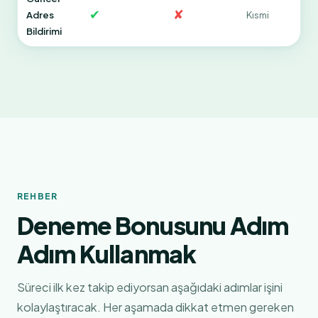
✔
✘
Adres
Kısmi
Bildirimi
REHBER
Deneme Bonusunu Adım
Adım Kullanmak
Süreci ilk kez takip ediyorsan aşağıdaki adımlar işini
kolaylaştıracak. Her aşamada dikkat etmen gereken