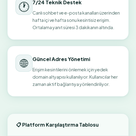
7/24 Teknik Destek
🕐
Canlı sohbet ve e-posta kanalları üzerinden
hafta içi ve hafta sonu kesintisiz erişim.
Ortalama yanıt süresi 3 dakikanın altında.
Güncel Adres Yönetimi
🌐
Erişim kesintilerini önlemek için yedek
domain altyapısı kullanılıyor. Kullanıcılar her
zaman aktif bağlantıya yönlendiriliyor.
📋 Platform Karşılaştırma Tablosu