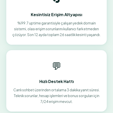
Kesintisiz Erişim Altyapısı
%99.7 uptime garantisiyle çalışan yedek domain
sistemi, olası erişim sorunlarını kullanıcı fark etmeden
çözüyor. Son 12 ayda toplam 26 saatlik kesinti yaşandı.
💬
Hızlı Destek Hattı
Canlı sohbet üzerinden ortalama 3 dakika yanıt süresi.
Teknik sorunlar, hesap işlemleri ve bonus sorguları için
7/24 erişim mevcut.