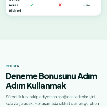
✔
✘
Adres
Kısmi
Bildirimi
REHBER
Deneme Bonusunu Adım
Adım Kullanmak
Süreci ilk kez takip ediyorsan aşağıdaki adımlar işini
kolaylaştıracak. Her aşamada dikkat etmen gereken