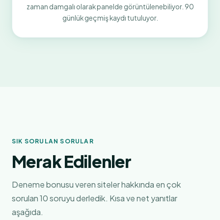
zaman damgalı olarak panelde görüntülenebiliyor. 90
günlük geçmiş kaydı tutuluyor.
SIK SORULAN SORULAR
Merak Edilenler
Deneme bonusu veren siteler hakkında en çok
sorulan 10 soruyu derledik. Kısa ve net yanıtlar
aşağıda.