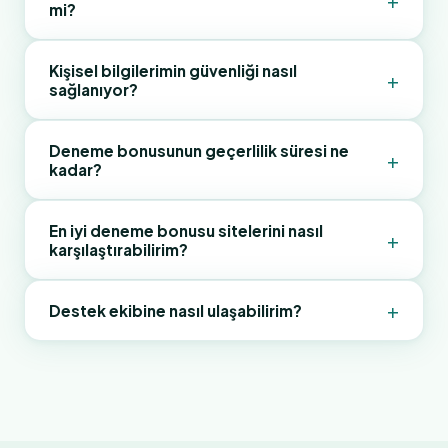
bonusu vermeyebilir. Bazı platformlar telefon
mi?
adres bölümünü kontrol et. Yedek domain
numarası doğrulamasını da şart koşuyor.
altyapısı sayesinde aktif bir bağlantı her zaman
burada paylaşılıyor. Alternatif olarak canlı destek
Evet. 320px ekran genişliğine kadar optimize
Kişisel bilgilerimin güvenliği nasıl
+
sağlanıyor?
hattına ulaşarak anlık yönlendirme alabilirsin.
edilmiş responsive tasarım sayesinde tüm işlemler
mobil cihazdan yapılabiliyor. Ayrıca iOS ve Android
için native uygulama indirme seçeneği de mevcut.
Tüm form verileri ve işlem bilgileri TLS 1.3 üzerinde
Deneme bonusunun geçerlilik süresi ne
+
kadar?
Bonusun mobil ve masaüstünde eşit koşullarda
256-bit AES şifrelemeyle korunuyor. İki faktörlü
geçerli.
doğrulama (2FA) aktif edildiğinde hesap güvenliği
bir kademe daha artıyor. Kişisel veriler üçüncü
Platform politikasına göre değişmekle birlikte
En iyi deneme bonusu sitelerini nasıl
+
karşılaştırabilirim?
taraflarla paylaşılmıyor.
çoğu sitede 7 ila 30 gün arasında değişiyor. Süre
dolduğunda kullanılmayan bonus bakiyesi
otomatik olarak sıfırlanıyor. Bu yüzden bonus aktif
+
Karşılaştırma yaparken üç temel metriğe odaklan:
Destek ekibine nasıl ulaşabilirim?
edildikten sonra vakit geçirmeden kullanmaya
çevrim şartı, geçerlilik süresi ve maksimum çekim
başlamak mantıklı.
limiti. Düşük çevrim şartı (5x–10x arası) ve uzun
Canlı sohbet butonu üzerinden 7/24 anlık destek
geçerlilik süresi (14 gün ve üzeri) genellikle kullanıcı
alabilirsin. Ortalama yanıt süresi 3 dakikanın altında.
dostu bir platform işareti. Bu sayfadaki
E-posta kanalı da aktif; ancak yanıt süresi 2–4 saat
karşılaştırma tablosu da başlangıç için iyi bir