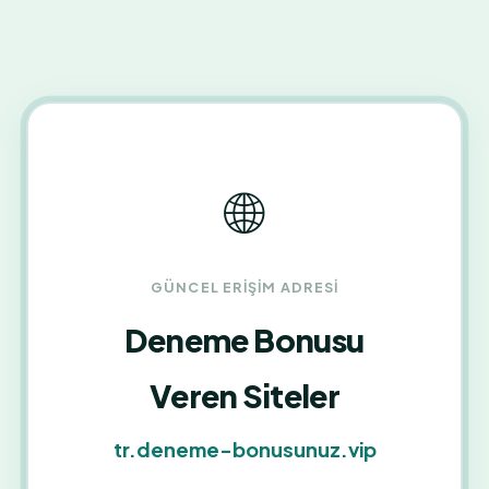
arasında değişebiliyor. Acil durumlarda canlı
referans.
sohbet tercih edilmeli.
🌐
GÜNCEL ERIŞIM ADRESI
Deneme Bonusu
Veren Siteler
tr.deneme-bonusunuz.vip