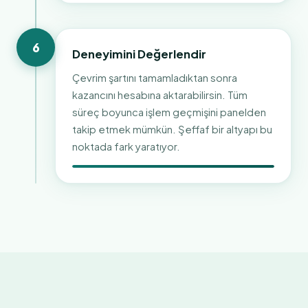
6
Deneyimini Değerlendir
Çevrim şartını tamamladıktan sonra
kazancını hesabına aktarabilirsin. Tüm
süreç boyunca işlem geçmişini panelden
takip etmek mümkün. Şeffaf bir altyapı bu
noktada fark yaratıyor.