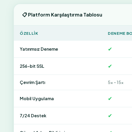
📋 Platform Karşılaştırma Tablosu
ÖZELLIK
DENEME BO
✔
Yatırımsız Deneme
✔
256-bit SSL
Çevrim Şartı
5x – 15x
✔
Mobil Uygulama
✔
7/24 Destek