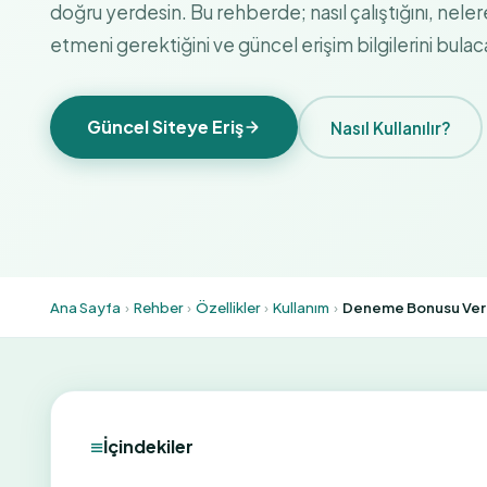
doğru yerdesin. Bu rehberde; nasıl çalıştığını, neler
etmeni gerektiğini ve güncel erişim bilgilerini bulac
Güncel Siteye Eriş
Nasıl Kullanılır?
Ana Sayfa
Rehber
Özellikler
Kullanım
Deneme Bonusu Vere
İçindekiler