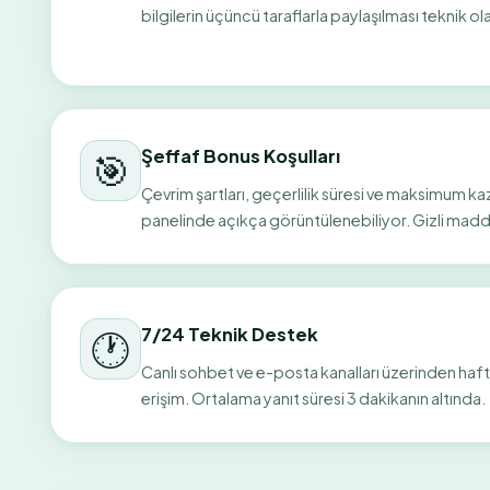
bilgilerin üçüncü taraflarla paylaşılması teknik 
Şeffaf Bonus Koşulları
🎯
Çevrim şartları, geçerlilik süresi ve maksimum kaza
panelinde açıkça görüntülenebiliyor. Gizli mad
7/24 Teknik Destek
🕐
Canlı sohbet ve e-posta kanalları üzerinden hafta
erişim. Ortalama yanıt süresi 3 dakikanın altında.