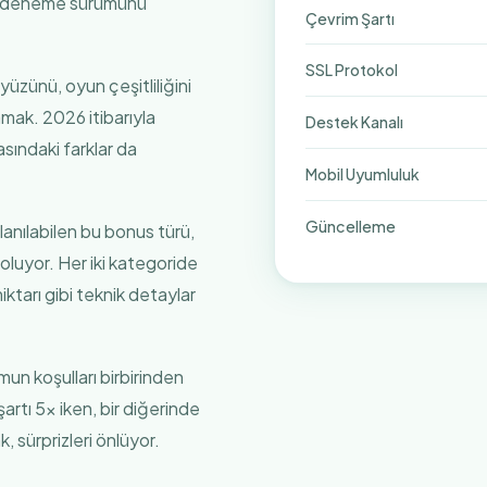
ce deneme sürümünü
Çevrim Şartı
SSL Protokol
üzünü, oyun çeşitliliğini
mak. 2026 itibarıyla
Destek Kanalı
asındaki farklar da
Mobil Uyumluluk
Güncelleme
llanılabilen bu bonus türü,
oluyor. Her iki kategoride
iktarı gibi teknik detaylar
un koşulları birbirinden
rtı 5x iken, bir diğerinde
, sürprizleri önlüyor.