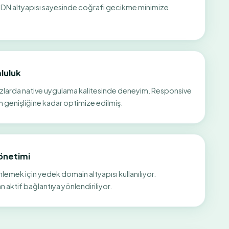
DN altyapısı sayesinde coğrafi gecikme minimize
luluk
azlarda native uygulama kalitesinde deneyim. Responsive
 genişliğine kadar optimize edilmiş.
önetimi
önlemek için yedek domain altyapısı kullanılıyor.
an aktif bağlantıya yönlendiriliyor.