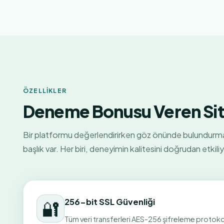
ÖZELLIKLER
Deneme Bonusu Veren Sitel
Bir platformu değerlendirirken göz önünde bulundur
başlık var. Her biri, deneyimin kalitesini doğrudan etkiliy
256-bit SSL Güvenliği
🔐
Tüm veri transferleri AES-256 şifreleme protokol