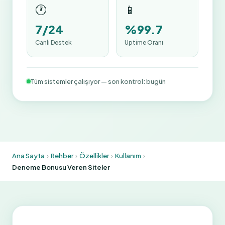
🕐
📱
7/24
%99.7
Canlı Destek
Uptime Oranı
Tüm sistemler çalışıyor — son kontrol: bugün
Ana Sayfa
Rehber
Özellikler
Kullanım
Deneme Bonusu Veren Siteler