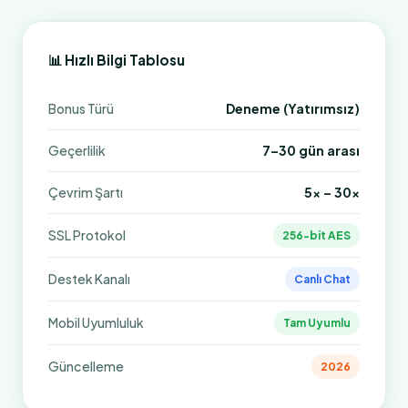
📊 Hızlı Bilgi Tablosu
Bonus Türü
Deneme (Yatırımsız)
Geçerlilik
7–30 gün arası
Çevrim Şartı
5x – 30x
SSL Protokol
256-bit AES
Destek Kanalı
Canlı Chat
Mobil Uyumluluk
Tam Uyumlu
Güncelleme
2026