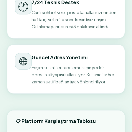
7/24 Teknik Destek
🕐
Canlı sohbet ve e-posta kanalları üzerinden
hafta içi ve hafta sonu kesintisiz erişim.
Ortalama yanıt süresi 3 dakikanın altında.
Güncel Adres Yönetimi
🌐
Erişim kesintilerini önlemek için yedek
domain altyapısı kullanılıyor. Kullanıcılar her
zaman aktif bağlantıya yönlendiriliyor.
📋 Platform Karşılaştırma Tablosu