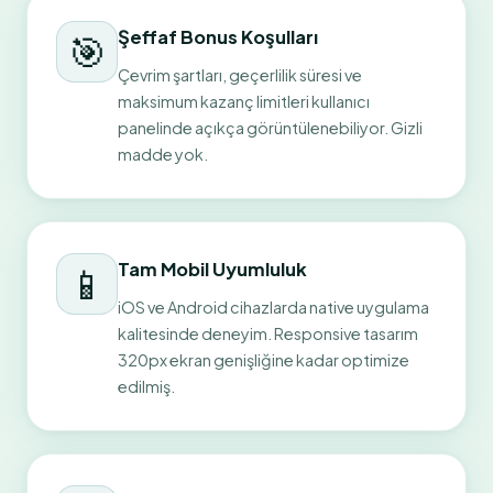
Şeffaf Bonus Koşulları
🎯
Çevrim şartları, geçerlilik süresi ve
maksimum kazanç limitleri kullanıcı
panelinde açıkça görüntülenebiliyor. Gizli
madde yok.
Tam Mobil Uyumluluk
📱
iOS ve Android cihazlarda native uygulama
kalitesinde deneyim. Responsive tasarım
320px ekran genişliğine kadar optimize
edilmiş.