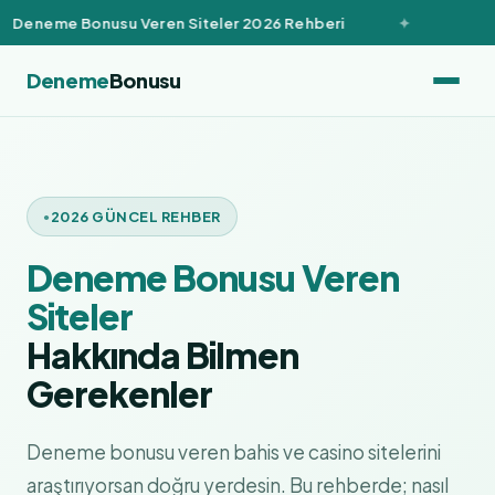
Deneme Bonusu Veren Siteler 2026 Rehberi
Deneme
Bonusu
2026 GÜNCEL REHBER
Deneme Bonusu Veren
Siteler
Hakkında Bilmen
Gerekenler
Deneme bonusu veren bahis ve casino sitelerini
araştırıyorsan doğru yerdesin. Bu rehberde; nasıl