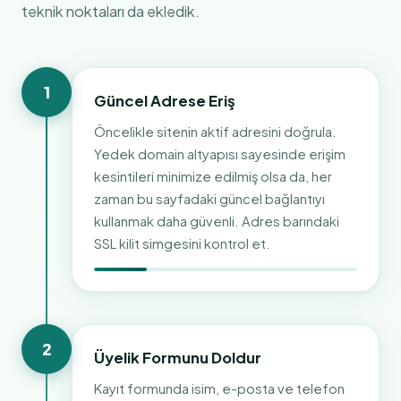
teknik noktaları da ekledik.
1
Güncel Adrese Eriş
Öncelikle sitenin aktif adresini doğrula.
Yedek domain altyapısı sayesinde erişim
kesintileri minimize edilmiş olsa da, her
zaman bu sayfadaki güncel bağlantıyı
kullanmak daha güvenli. Adres barındaki
SSL kilit simgesini kontrol et.
2
Üyelik Formunu Doldur
Kayıt formunda isim, e-posta ve telefon