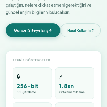
çalıştığını, nelere dikkat etmeni gerektiğini ve
güncel erişim bilgilerini bulacaksın.
Güncel Siteye Eriş
Nasıl Kullanılır?
TEKNIK GÖSTERGELER
🔒
⚡
256-bit
1.8sn
SSL Şifreleme
Ortalama Yükleme