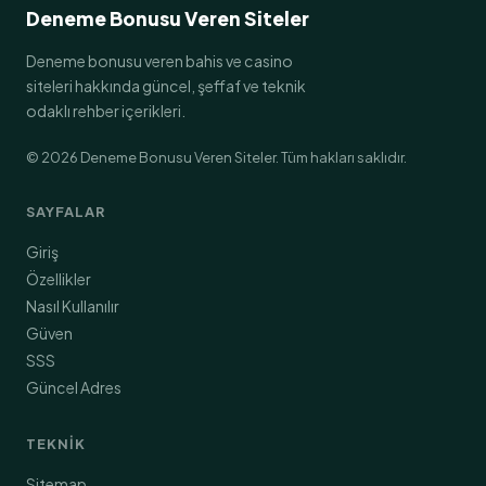
Deneme Bonusu Veren Siteler
Deneme bonusu veren bahis ve casino
siteleri hakkında güncel, şeffaf ve teknik
odaklı rehber içerikleri.
©
2026
Deneme Bonusu Veren Siteler. Tüm hakları saklıdır.
SAYFALAR
Giriş
Özellikler
Nasıl Kullanılır
Güven
SSS
Güncel Adres
TEKNIK
Sitemap