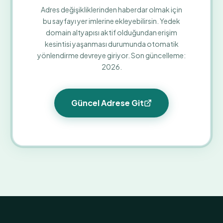
Adres değişikliklerinden haberdar olmak için
bu sayfayı yer imlerine ekleyebilirsin. Yedek
domain altyapısı aktif olduğundan erişim
kesintisi yaşanması durumunda otomatik
yönlendirme devreye giriyor. Son güncelleme:
2026.
Güncel Adrese Git