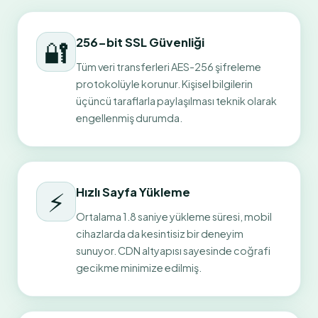
256-bit SSL Güvenliği
🔐
Tüm veri transferleri AES-256 şifreleme
protokolüyle korunur. Kişisel bilgilerin
üçüncü taraflarla paylaşılması teknik olarak
engellenmiş durumda.
Hızlı Sayfa Yükleme
⚡
Ortalama 1.8 saniye yükleme süresi, mobil
cihazlarda da kesintisiz bir deneyim
sunuyor. CDN altyapısı sayesinde coğrafi
gecikme minimize edilmiş.