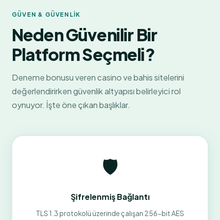
GÜVEN & GÜVENLIK
Neden Güvenilir Bir
Platform Seçmeli?
Deneme bonusu veren casino ve bahis sitelerini
değerlendirirken güvenlik altyapısı belirleyici rol
oynuyor. İşte öne çıkan başlıklar.
🛡️
Şifrelenmiş Bağlantı
TLS 1.3 protokolü üzerinde çalışan 256-bit AES