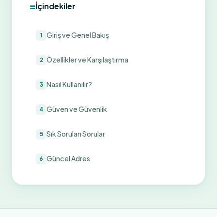
İçindekiler
Giriş ve Genel Bakış
1
Özellikler ve Karşılaştırma
2
Nasıl Kullanılır?
3
Güven ve Güvenlik
4
Sık Sorulan Sorular
5
Güncel Adres
6