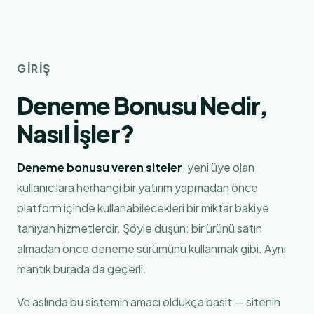
GIRIŞ
Deneme Bonusu Nedir,
Nasıl İşler?
Deneme bonusu veren siteler
, yeni üye olan
kullanıcılara herhangi bir yatırım yapmadan önce
platform içinde kullanabilecekleri bir miktar bakiye
tanıyan hizmetlerdir. Şöyle düşün: bir ürünü satın
almadan önce deneme sürümünü kullanmak gibi. Aynı
mantık burada da geçerli.
Ve aslında bu sistemin amacı oldukça basit — sitenin