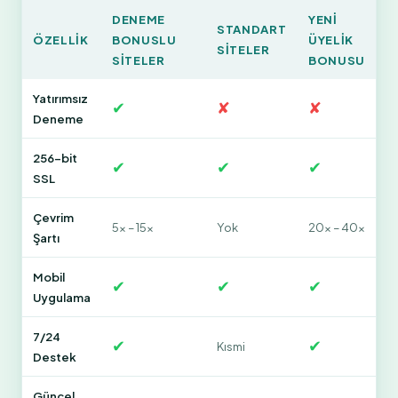
DENEME
YENI
STANDART
ÖZELLIK
BONUSLU
ÜYELIK
SITELER
SITELER
BONUSU
Yatırımsız
✔
✘
✘
Deneme
256-bit
✔
✔
✔
SSL
Çevrim
5x – 15x
Yok
20x – 40x
Şartı
Mobil
✔
✔
✔
Uygulama
7/24
✔
✔
Kısmi
Destek
Güncel