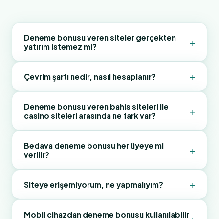
Deneme bonusu veren siteler gerçekten
+
yatırım istemez mi?
+
Evet, tanım olarak deneme bonusu yatırımsız
Çevrim şartı nedir, nasıl hesaplanır?
verilen bir bonus türüdür. Üyelik tamamlandıktan
sonra hesabına tanımlanan bu bakiye, herhangi bir
Çevrim şartı, bonusu çekebilmek için oluşturman
Deneme bonusu veren bahis siteleri ile
+
para yatırma işlemi gerektirmez. Ancak çevrim
casino siteleri arasında ne fark var?
gereken toplam bahis hacmini gösterir. Örneğin
şartı tamamlanmadan kazancı çekemezsin — bu
50 TL bonus ve 10x çevrim şartı varsa, 500 TL
ayrımı unutmamak önemli.
tutarında bahis yapman gerekiyor. Bu şart
Bahis sitelerindeki deneme bonusu genellikle
Bedava deneme bonusu her üyeye mi
+
verilir?
tamamlandığında kazanç çekilebilir hale geliyor.
spor etkinliklerine yönelik kullanılıyor; belirli bir
minimum oran şartı olabiliyor (örneğin 1.50 ve
üzeri). Casino sitelerindeyse bonus slot ve masa
+
Genellikle yalnızca ilk kez üye olan kullanıcılara
Siteye erişemiyorum, ne yapmalıyım?
oyunlarında geçerli, oran kısıtı bulunmuyor. Her iki
tanımlanır. Aynı IP adresi veya cihazdan daha önce
kategoride çevrim şartları da farklı seviyelerde.
üyelik açılmışsa, sistem bunu tespit edebilir ve
Erişim sorunu yaşıyorsan önce bu sayfadaki güncel
Mobil cihazdan deneme bonusu kullanılabilir
+