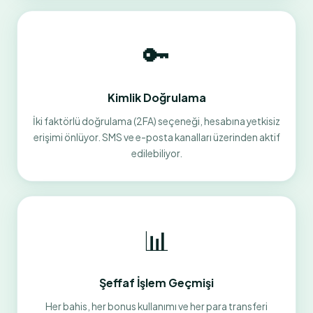
🔑
Kimlik Doğrulama
İki faktörlü doğrulama (2FA) seçeneği, hesabına yetkisiz
erişimi önlüyor. SMS ve e-posta kanalları üzerinden aktif
edilebiliyor.
📊
Şeffaf İşlem Geçmişi
Her bahis, her bonus kullanımı ve her para transferi