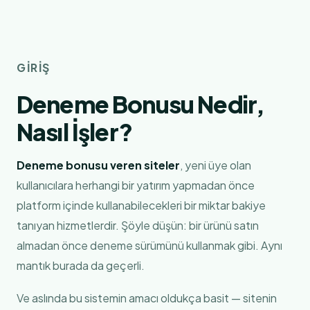
GIRIŞ
Deneme Bonusu Nedir,
Nasıl İşler?
Deneme bonusu veren siteler
, yeni üye olan
kullanıcılara herhangi bir yatırım yapmadan önce
platform içinde kullanabilecekleri bir miktar bakiye
tanıyan hizmetlerdir. Şöyle düşün: bir ürünü satın
almadan önce deneme sürümünü kullanmak gibi. Aynı
mantık burada da geçerli.
Ve aslında bu sistemin amacı oldukça basit — sitenin