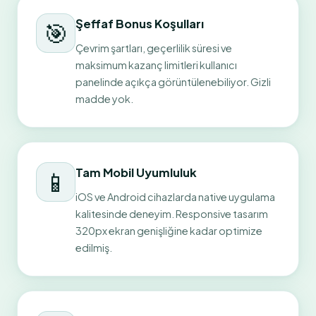
Şeffaf Bonus Koşulları
🎯
Çevrim şartları, geçerlilik süresi ve
maksimum kazanç limitleri kullanıcı
panelinde açıkça görüntülenebiliyor. Gizli
madde yok.
Tam Mobil Uyumluluk
📱
iOS ve Android cihazlarda native uygulama
kalitesinde deneyim. Responsive tasarım
320px ekran genişliğine kadar optimize
edilmiş.