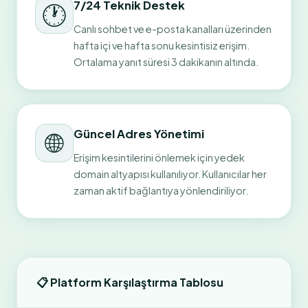
7/24 Teknik Destek
🕐
Canlı sohbet ve e-posta kanalları üzerinden
hafta içi ve hafta sonu kesintisiz erişim.
Ortalama yanıt süresi 3 dakikanın altında.
Güncel Adres Yönetimi
🌐
Erişim kesintilerini önlemek için yedek
domain altyapısı kullanılıyor. Kullanıcılar her
zaman aktif bağlantıya yönlendiriliyor.
📋 Platform Karşılaştırma Tablosu