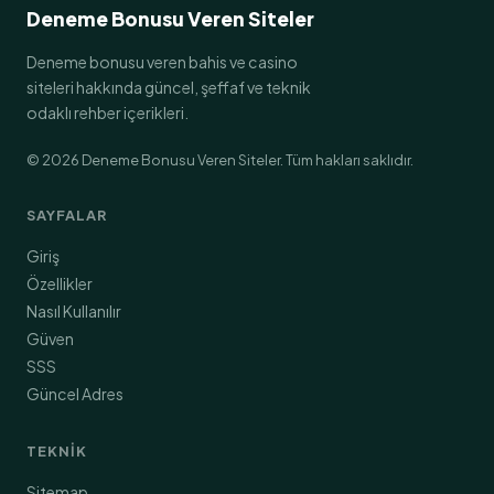
Deneme Bonusu Veren Siteler
Deneme bonusu veren bahis ve casino
siteleri hakkında güncel, şeffaf ve teknik
odaklı rehber içerikleri.
©
2026
Deneme Bonusu Veren Siteler. Tüm hakları saklıdır.
SAYFALAR
Giriş
Özellikler
Nasıl Kullanılır
Güven
SSS
Güncel Adres
TEKNIK
Sitemap