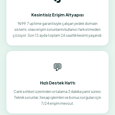
Kesintisiz Erişim Altyapısı
%99.7 uptime garantisiyle çalışan yedek domain
sistemi, olası erişim sorunlarını kullanıcı fark etmeden
çözüyor. Son 12 ayda toplam 26 saatlik kesinti yaşandı.
💬
Hızlı Destek Hattı
Canlı sohbet üzerinden ortalama 3 dakika yanıt süresi.
Teknik sorunlar, hesap işlemleri ve bonus sorguları için
7/24 erişim mevcut.