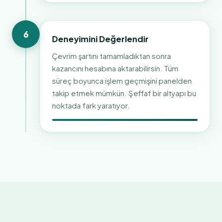
6
Deneyimini Değerlendir
Çevrim şartını tamamladıktan sonra
kazancını hesabına aktarabilirsin. Tüm
süreç boyunca işlem geçmişini panelden
takip etmek mümkün. Şeffaf bir altyapı bu
noktada fark yaratıyor.