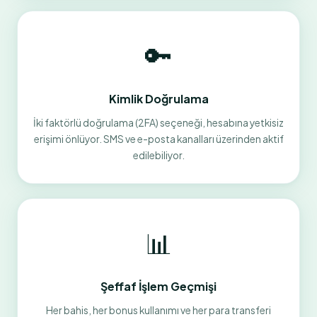
🔑
Kimlik Doğrulama
İki faktörlü doğrulama (2FA) seçeneği, hesabına yetkisiz
erişimi önlüyor. SMS ve e-posta kanalları üzerinden aktif
edilebiliyor.
📊
Şeffaf İşlem Geçmişi
Her bahis, her bonus kullanımı ve her para transferi