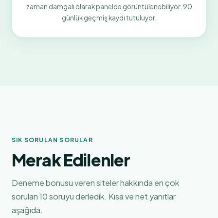
zaman damgalı olarak panelde görüntülenebiliyor. 90
günlük geçmiş kaydı tutuluyor.
SIK SORULAN SORULAR
Merak Edilenler
Deneme bonusu veren siteler hakkında en çok
sorulan 10 soruyu derledik. Kısa ve net yanıtlar
aşağıda.