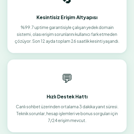
Kesintisiz Erişim Altyapısı
%99.7 uptime garantisiyle çalışan yedek domain
sistemi, olası erişim sorunlarını kullanıcı fark etmeden
çözüyor. Son 12 ayda toplam 26 saatlik kesinti yaşandı.
💬
Hızlı Destek Hattı
Canlı sohbet üzerinden ortalama 3 dakika yanıt süresi.
Teknik sorunlar, hesap işlemleri ve bonus sorguları için
7/24 erişim mevcut.