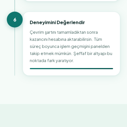
6
Deneyimini Değerlendir
Çevrim şartını tamamladıktan sonra
kazancını hesabına aktarabilirsin. Tüm
süreç boyunca işlem geçmişini panelden
takip etmek mümkün. Şeffaf bir altyapı bu
noktada fark yaratıyor.