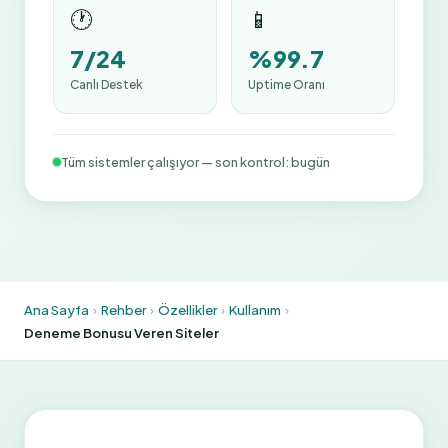
🕐
📱
7/24
%99.7
Canlı Destek
Uptime Oranı
Tüm sistemler çalışıyor — son kontrol: bugün
Ana Sayfa
Rehber
Özellikler
Kullanım
Deneme Bonusu Veren Siteler