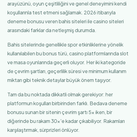
arayüzünü, oyun çeşitliliğini ve genel deneyimini kendi
koşullarınla test etmeni sağlamak. 2026 itibarıyla
deneme bonusu veren bahis siteleri ile casino siteleri
arasındaki farklar da netleşmiş durumda.
Bahis sitelerinde genellikle spor etkinliklerine yönelik
kullanılabilen bu bonus türü, casino platformlarında slot
ve masa oyunlarında geçerli oluyor. Her iki kategoride
de çevrim şartları, geçerlilik süresi ve minimum kullanım
miktarı gibi teknik detaylar büyük önem taşıyor.
Tam da bu noktada dikkatli olmak gerekiyor: her
platformun koşulları birbirinden farklı. Bedava deneme
bonusu sunan bir sitenin çevrim şartı 5x iken, bir
diğerinde bu rakam 30x'e kadar çıkabiliyor. Rakamları
karşılaştırmak, sürprizleri önlüyor.