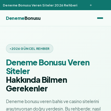
Deneme Bonusu Veren Siteler 2026 Rehberi
Deneme
Bonusu
2026 GÜNCEL REHBER
Deneme Bonusu Veren
Siteler
Hakkında Bilmen
Gerekenler
Deneme bonusu veren bahis ve casino sitelerini
araştırıyorsan doğru yerdesin. Bu rehberde; nasıl