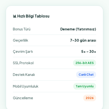
📊 Hızlı Bilgi Tablosu
Bonus Türü
Deneme (Yatırımsız)
Geçerlilik
7–30 gün arası
Çevrim Şartı
5x – 30x
SSL Protokol
256-bit AES
Destek Kanalı
Canlı Chat
Mobil Uyumluluk
Tam Uyumlu
Güncelleme
2026