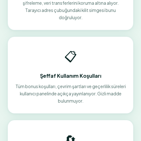
şifreleme, veri transferlerini koruma altına alıyor.
Tarayıcı adres çubuğundaki kilit simgesi bunu
doğruluyor.
📋
Şeffaf Kullanım Koşulları
Tüm bonus koşulları, çevrim şartları ve geçerlilik süreleri
kullanıcı panelinde açıkça yayınlanıyor. Gizli madde
bulunmuyor.
🔄