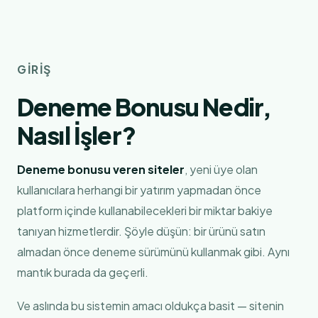
GIRIŞ
Deneme Bonusu Nedir,
Nasıl İşler?
Deneme bonusu veren siteler
, yeni üye olan
kullanıcılara herhangi bir yatırım yapmadan önce
platform içinde kullanabilecekleri bir miktar bakiye
tanıyan hizmetlerdir. Şöyle düşün: bir ürünü satın
almadan önce deneme sürümünü kullanmak gibi. Aynı
mantık burada da geçerli.
Ve aslında bu sistemin amacı oldukça basit — sitenin