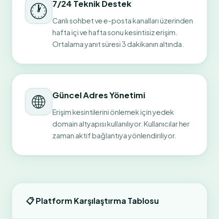
7/24 Teknik Destek
🕐
Canlı sohbet ve e-posta kanalları üzerinden
hafta içi ve hafta sonu kesintisiz erişim.
Ortalama yanıt süresi 3 dakikanın altında.
Güncel Adres Yönetimi
🌐
Erişim kesintilerini önlemek için yedek
domain altyapısı kullanılıyor. Kullanıcılar her
zaman aktif bağlantıya yönlendiriliyor.
📋 Platform Karşılaştırma Tablosu