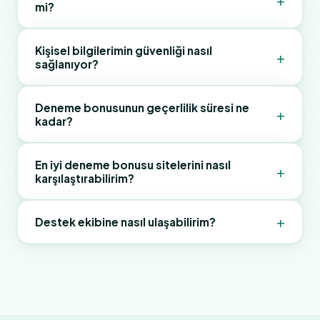
bonusu vermeyebilir. Bazı platformlar telefon
mi?
adres bölümünü kontrol et. Yedek domain
numarası doğrulamasını da şart koşuyor.
altyapısı sayesinde aktif bir bağlantı her zaman
burada paylaşılıyor. Alternatif olarak canlı destek
Evet. 320px ekran genişliğine kadar optimize
Kişisel bilgilerimin güvenliği nasıl
+
sağlanıyor?
hattına ulaşarak anlık yönlendirme alabilirsin.
edilmiş responsive tasarım sayesinde tüm işlemler
mobil cihazdan yapılabiliyor. Ayrıca iOS ve Android
için native uygulama indirme seçeneği de mevcut.
Tüm form verileri ve işlem bilgileri TLS 1.3 üzerinde
Deneme bonusunun geçerlilik süresi ne
+
kadar?
Bonusun mobil ve masaüstünde eşit koşullarda
256-bit AES şifrelemeyle korunuyor. İki faktörlü
geçerli.
doğrulama (2FA) aktif edildiğinde hesap güvenliği
bir kademe daha artıyor. Kişisel veriler üçüncü
Platform politikasına göre değişmekle birlikte
En iyi deneme bonusu sitelerini nasıl
+
karşılaştırabilirim?
taraflarla paylaşılmıyor.
çoğu sitede 7 ila 30 gün arasında değişiyor. Süre
dolduğunda kullanılmayan bonus bakiyesi
otomatik olarak sıfırlanıyor. Bu yüzden bonus aktif
+
Karşılaştırma yaparken üç temel metriğe odaklan:
Destek ekibine nasıl ulaşabilirim?
edildikten sonra vakit geçirmeden kullanmaya
çevrim şartı, geçerlilik süresi ve maksimum çekim
başlamak mantıklı.
limiti. Düşük çevrim şartı (5x–10x arası) ve uzun
Canlı sohbet butonu üzerinden 7/24 anlık destek
geçerlilik süresi (14 gün ve üzeri) genellikle kullanıcı
alabilirsin. Ortalama yanıt süresi 3 dakikanın altında.
dostu bir platform işareti. Bu sayfadaki
E-posta kanalı da aktif; ancak yanıt süresi 2–4 saat
karşılaştırma tablosu da başlangıç için iyi bir