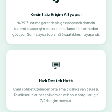
Kesintisiz Erişim Altyapısı
%99.7 uptime garantisiyle çalışan yedek domain
sistemi, olası erişim sorunlarını kullanıcı fark etmeden
çözüyor. Son 12 ayda toplam 26 saatlik kesinti yaşandı.
💬
Hızlı Destek Hattı
Canlı sohbet üzerinden ortalama 3 dakika yanıt süresi.
Teknik sorunlar, hesap işlemleri ve bonus sorguları için
7/24 erişim mevcut.