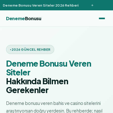
Deneme Bonusu Veren Siteler 2026 Rehberi
Deneme
Bonusu
2026 GÜNCEL REHBER
Deneme Bonusu Veren
Siteler
Hakkında Bilmen
Gerekenler
Deneme bonusu veren bahis ve casino sitelerini
araştırıyorsan doğru yerdesin. Bu rehberde; nasıl