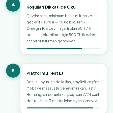
4
Koşulları Dikkatlice Oku
Çevrim şartı, minimum bahis miktarı ve
geçerlilik süresi — bu üç bilgi kritik.
Örneğin 10x çevrim şartı olan 50 TL'lik
bonusu çekebilmek için 500 TL'lik bahis
hacmi oluşturman gerekiyor.
5
Platformu Test Et
Bonusu oyun içinde kullan, arayüzü keşfet.
Mobil ve masaüstü deneyimini karşılaştır.
Herhangi bir sorunla karşılaşırsan 7/24 canlı
destek hattı 3 dakika içinde yanıt veriyor.