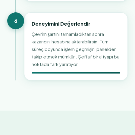
6
Deneyimini Değerlendir
Çevrim şartını tamamladıktan sonra
kazancını hesabına aktarabilirsin. Tüm
süreç boyunca işlem geçmişini panelden
takip etmek mümkün. Şeffaf bir altyapı bu
noktada fark yaratıyor.