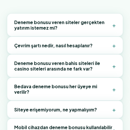
Deneme bonusu veren siteler gerçekten
+
yatırım istemez mi?
+
Evet, tanım olarak deneme bonusu yatırımsız
Çevrim şartı nedir, nasıl hesaplanır?
verilen bir bonus türüdür. Üyelik tamamlandıktan
sonra hesabına tanımlanan bu bakiye, herhangi bir
Çevrim şartı, bonusu çekebilmek için oluşturman
Deneme bonusu veren bahis siteleri ile
+
para yatırma işlemi gerektirmez. Ancak çevrim
casino siteleri arasında ne fark var?
gereken toplam bahis hacmini gösterir. Örneğin
şartı tamamlanmadan kazancı çekemezsin — bu
50 TL bonus ve 10x çevrim şartı varsa, 500 TL
ayrımı unutmamak önemli.
tutarında bahis yapman gerekiyor. Bu şart
Bahis sitelerindeki deneme bonusu genellikle
Bedava deneme bonusu her üyeye mi
+
verilir?
tamamlandığında kazanç çekilebilir hale geliyor.
spor etkinliklerine yönelik kullanılıyor; belirli bir
minimum oran şartı olabiliyor (örneğin 1.50 ve
üzeri). Casino sitelerindeyse bonus slot ve masa
+
Genellikle yalnızca ilk kez üye olan kullanıcılara
Siteye erişemiyorum, ne yapmalıyım?
oyunlarında geçerli, oran kısıtı bulunmuyor. Her iki
tanımlanır. Aynı IP adresi veya cihazdan daha önce
kategoride çevrim şartları da farklı seviyelerde.
üyelik açılmışsa, sistem bunu tespit edebilir ve
Erişim sorunu yaşıyorsan önce bu sayfadaki güncel
Mobil cihazdan deneme bonusu kullanılabilir
+