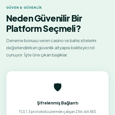
GÜVEN & GÜVENLIK
Neden Güvenilir Bir
Platform Seçmeli?
Deneme bonusu veren casino ve bahis sitelerini
değerlendirirken güvenlik altyapısı belirleyici rol
oynuyor. İşte öne çıkan başlıklar.
🛡️
Şifrelenmiş Bağlantı
TLS 1.3 protokolü üzerinde çalışan 256-bit AES