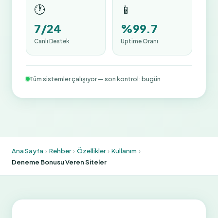
🕐
📱
7/24
%99.7
Canlı Destek
Uptime Oranı
Tüm sistemler çalışıyor — son kontrol: bugün
Ana Sayfa
Rehber
Özellikler
Kullanım
Deneme Bonusu Veren Siteler