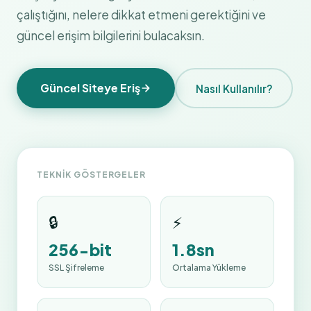
çalıştığını, nelere dikkat etmeni gerektiğini ve
güncel erişim bilgilerini bulacaksın.
Güncel Siteye Eriş
Nasıl Kullanılır?
TEKNIK GÖSTERGELER
🔒
⚡
256-bit
1.8sn
SSL Şifreleme
Ortalama Yükleme