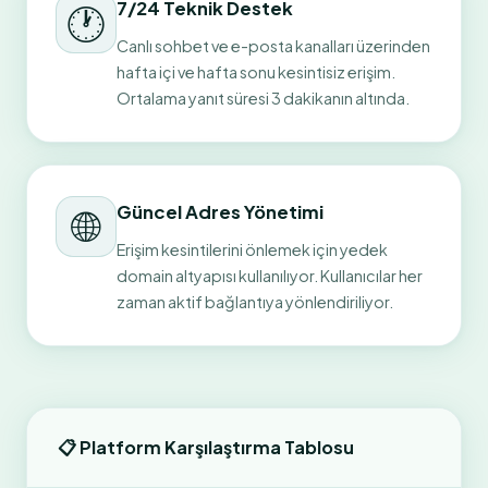
7/24 Teknik Destek
🕐
Canlı sohbet ve e-posta kanalları üzerinden
hafta içi ve hafta sonu kesintisiz erişim.
Ortalama yanıt süresi 3 dakikanın altında.
Güncel Adres Yönetimi
🌐
Erişim kesintilerini önlemek için yedek
domain altyapısı kullanılıyor. Kullanıcılar her
zaman aktif bağlantıya yönlendiriliyor.
📋 Platform Karşılaştırma Tablosu