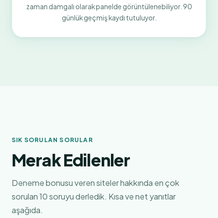
zaman damgalı olarak panelde görüntülenebiliyor. 90
günlük geçmiş kaydı tutuluyor.
SIK SORULAN SORULAR
Merak Edilenler
Deneme bonusu veren siteler hakkında en çok
sorulan 10 soruyu derledik. Kısa ve net yanıtlar
aşağıda.