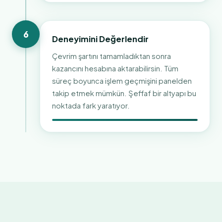
6
Deneyimini Değerlendir
Çevrim şartını tamamladıktan sonra
kazancını hesabına aktarabilirsin. Tüm
süreç boyunca işlem geçmişini panelden
takip etmek mümkün. Şeffaf bir altyapı bu
noktada fark yaratıyor.