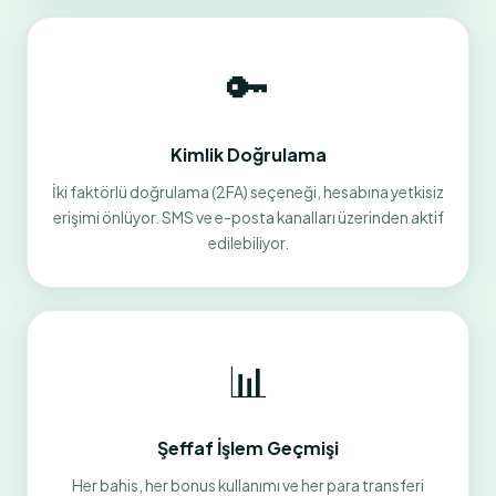
🔑
Kimlik Doğrulama
İki faktörlü doğrulama (2FA) seçeneği, hesabına yetkisiz
erişimi önlüyor. SMS ve e-posta kanalları üzerinden aktif
edilebiliyor.
📊
Şeffaf İşlem Geçmişi
Her bahis, her bonus kullanımı ve her para transferi