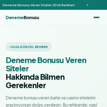
Deneme Bonusu Veren Siteler 2026 Rehberi
Deneme
Bonusu
2026 GÜNCEL REHBER
Deneme Bonusu Veren
Siteler
Hakkında Bilmen
Gerekenler
Deneme bonusu veren bahis ve casino sitelerini
araştırıyorsan doğru yerdesin. Bu rehberde; nasıl