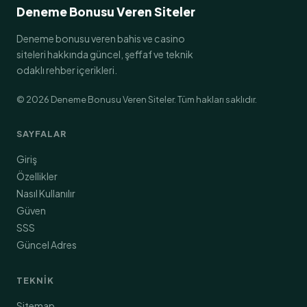
Deneme Bonusu Veren Siteler
Deneme bonusu veren bahis ve casino
siteleri hakkında güncel, şeffaf ve teknik
odaklı rehber içerikleri.
©
2026
Deneme Bonusu Veren Siteler. Tüm hakları saklıdır.
SAYFALAR
Giriş
Özellikler
Nasıl Kullanılır
Güven
SSS
Güncel Adres
TEKNIK
Sitemap