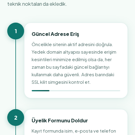
teknik noktaları da ekledik.
1
Güncel Adrese Eriş
Öncelikle sitenin aktif adresini doğrula.
Yedek domain altyapısı sayesinde erişim
kesintileri minimize edilmiş olsa da, her
zaman bu sayfadaki güncel bağlantıyı
kullanmak daha güvenli. Adres barındaki
SSL kilit simgesini kontrol et.
2
Üyelik Formunu Doldur
Kayıt formunda isim, e-posta ve telefon