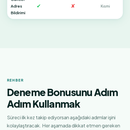
✔
✘
Adres
Kısmi
Bildirimi
REHBER
Deneme Bonusunu Adım
Adım Kullanmak
Süreci ilk kez takip ediyorsan aşağıdaki adımlar işini
kolaylaştıracak. Her aşamada dikkat etmen gereken