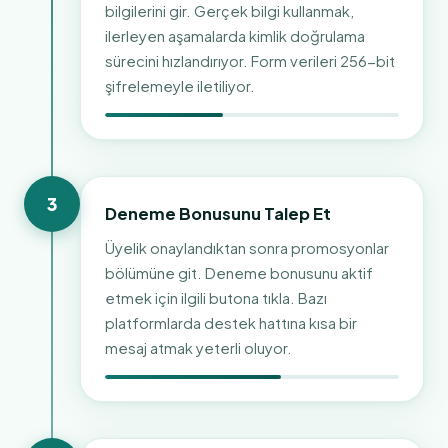
bilgilerini gir. Gerçek bilgi kullanmak,
ilerleyen aşamalarda kimlik doğrulama
sürecini hızlandırıyor. Form verileri 256-bit
şifrelemeyle iletiliyor.
3
Deneme Bonusunu Talep Et
Üyelik onaylandıktan sonra promosyonlar
bölümüne git. Deneme bonusunu aktif
etmek için ilgili butona tıkla. Bazı
platformlarda destek hattına kısa bir
mesaj atmak yeterli oluyor.