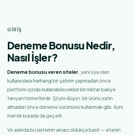
GIRIŞ
Deneme Bonusu Nedir,
Nasıl İşler?
Deneme bonusu veren siteler
, yeni üye olan
kullanıcılara herhangi bir yatırım yapmadan önce
platform içinde kullanabilecekleri bir miktar bakiye
tanıyan hizmetlerdir. Şöyle düşün: bir ürünü satın
almadan önce deneme sürümünü kullanmak gibi. Aynı
mantık burada da geçerli.
Ve aslında bu sistemin amacı oldukça basit — sitenin