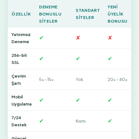
DENEME
YENI
STANDART
ÖZELLIK
BONUSLU
ÜYELIK
SITELER
SITELER
BONUSU
Yatırımsız
✔
✘
✘
Deneme
256-bit
✔
✔
✔
SSL
Çevrim
5x – 15x
Yok
20x – 40x
Şartı
Mobil
✔
✔
✔
Uygulama
7/24
✔
✔
Kısmi
Destek
Güncel