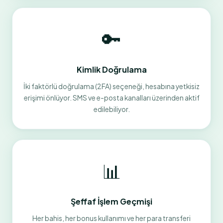
🔑
Kimlik Doğrulama
İki faktörlü doğrulama (2FA) seçeneği, hesabına yetkisiz
erişimi önlüyor. SMS ve e-posta kanalları üzerinden aktif
edilebiliyor.
📊
Şeffaf İşlem Geçmişi
Her bahis, her bonus kullanımı ve her para transferi