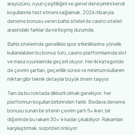
arayüzünü, oyun çeşitliliğini ve genel deneyimini kendi
koşullarınla test etmeni sağlamak. 2026 itibarıyla
deneme bonusu veren bahis siteleri ile casino siteleri
arasındaki farklar da netleşmiş durumda.
Bahis sitelerinde genellikle spor etkinliklerine yönelik
kullanılabilen bu bonus türü, casino platformlarında slot
ve masa oyunlarında geçerli oluyor. Her iki kategoride
de çevrim şartları, geçerlilik süresi ve minimum kullanım
miktarı gibi teknik detaylar büyük önem taşıyor.
Tam da bu noktada dikkatli olmak gerekiyor: her
platformun koşulları birbirinden farklı. Bedava deneme
bonusu sunan bir sitenin çevrim şartı 5x iken, bir
diğerinde bu rakam 30x'e kadar çıkabiliyor. Rakamları
karşılaştırmak, sürprizleri önlüyor.