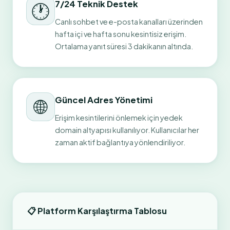
7/24 Teknik Destek
🕐
Canlı sohbet ve e-posta kanalları üzerinden
hafta içi ve hafta sonu kesintisiz erişim.
Ortalama yanıt süresi 3 dakikanın altında.
Güncel Adres Yönetimi
🌐
Erişim kesintilerini önlemek için yedek
domain altyapısı kullanılıyor. Kullanıcılar her
zaman aktif bağlantıya yönlendiriliyor.
📋 Platform Karşılaştırma Tablosu