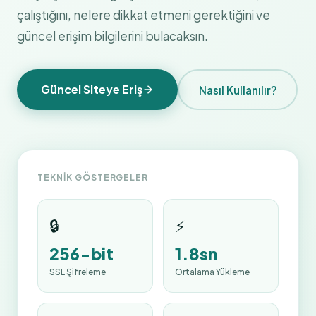
çalıştığını, nelere dikkat etmeni gerektiğini ve
güncel erişim bilgilerini bulacaksın.
Güncel Siteye Eriş
Nasıl Kullanılır?
TEKNIK GÖSTERGELER
🔒
⚡
256-bit
1.8sn
SSL Şifreleme
Ortalama Yükleme