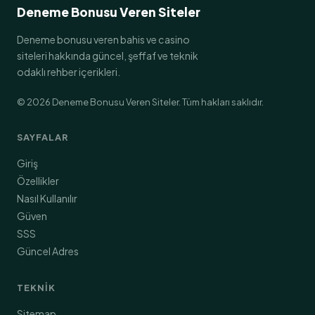
Deneme Bonusu Veren Siteler
Deneme bonusu veren bahis ve casino
siteleri hakkında güncel, şeffaf ve teknik
odaklı rehber içerikleri.
©
2026
Deneme Bonusu Veren Siteler. Tüm hakları saklıdır.
SAYFALAR
Giriş
Özellikler
Nasıl Kullanılır
Güven
SSS
Güncel Adres
TEKNIK
Sitemap