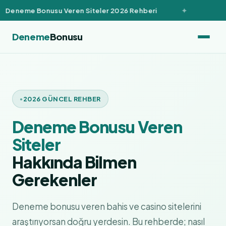
Deneme Bonusu Veren Siteler 2026 Rehberi
Deneme
Bonusu
2026 GÜNCEL REHBER
Deneme Bonusu Veren
Siteler
Hakkında Bilmen
Gerekenler
Deneme bonusu veren bahis ve casino sitelerini
araştırıyorsan doğru yerdesin. Bu rehberde; nasıl