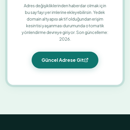
Adres değişikliklerinden haberdar olmak için
bu sayfayı yer imlerine ekleyebilirsin. Yedek
domain altyapısı aktif olduğundan erişim
kesintisi yaşanması durumunda otomatik
yönlendirme devreye giriyor. Son güncelleme:
2026.
Güncel Adrese Git