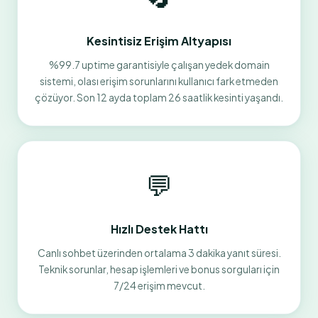
Kesintisiz Erişim Altyapısı
%99.7 uptime garantisiyle çalışan yedek domain
sistemi, olası erişim sorunlarını kullanıcı fark etmeden
çözüyor. Son 12 ayda toplam 26 saatlik kesinti yaşandı.
💬
Hızlı Destek Hattı
Canlı sohbet üzerinden ortalama 3 dakika yanıt süresi.
Teknik sorunlar, hesap işlemleri ve bonus sorguları için
7/24 erişim mevcut.