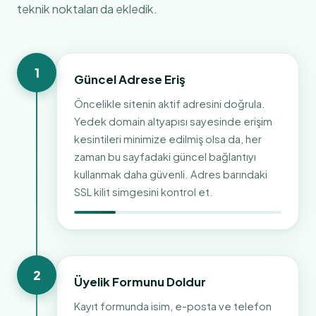
teknik noktaları da ekledik.
1
Güncel Adrese Eriş
Öncelikle sitenin aktif adresini doğrula.
Yedek domain altyapısı sayesinde erişim
kesintileri minimize edilmiş olsa da, her
zaman bu sayfadaki güncel bağlantıyı
kullanmak daha güvenli. Adres barındaki
SSL kilit simgesini kontrol et.
2
Üyelik Formunu Doldur
Kayıt formunda isim, e-posta ve telefon