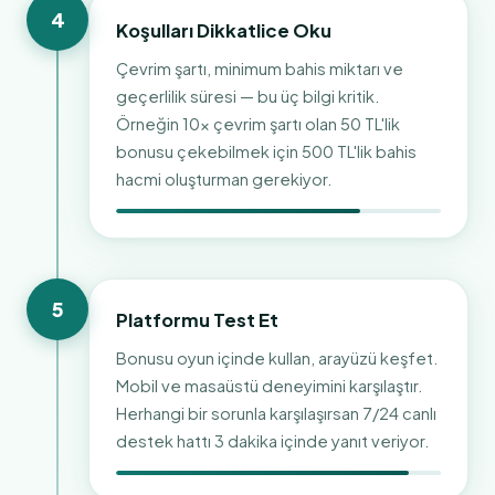
4
Koşulları Dikkatlice Oku
Çevrim şartı, minimum bahis miktarı ve
geçerlilik süresi — bu üç bilgi kritik.
Örneğin 10x çevrim şartı olan 50 TL'lik
bonusu çekebilmek için 500 TL'lik bahis
hacmi oluşturman gerekiyor.
5
Platformu Test Et
Bonusu oyun içinde kullan, arayüzü keşfet.
Mobil ve masaüstü deneyimini karşılaştır.
Herhangi bir sorunla karşılaşırsan 7/24 canlı
destek hattı 3 dakika içinde yanıt veriyor.