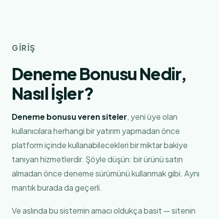
GIRIŞ
Deneme Bonusu Nedir,
Nasıl İşler?
Deneme bonusu veren siteler
, yeni üye olan
kullanıcılara herhangi bir yatırım yapmadan önce
platform içinde kullanabilecekleri bir miktar bakiye
tanıyan hizmetlerdir. Şöyle düşün: bir ürünü satın
almadan önce deneme sürümünü kullanmak gibi. Aynı
mantık burada da geçerli.
Ve aslında bu sistemin amacı oldukça basit — sitenin