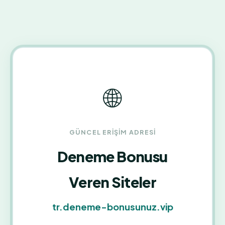
arasında değişebiliyor. Acil durumlarda canlı
referans.
sohbet tercih edilmeli.
🌐
GÜNCEL ERIŞIM ADRESI
Deneme Bonusu
Veren Siteler
tr.deneme-bonusunuz.vip