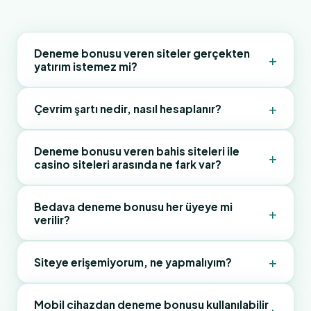
Deneme bonusu veren siteler gerçekten
+
yatırım istemez mi?
+
Evet, tanım olarak deneme bonusu yatırımsız
Çevrim şartı nedir, nasıl hesaplanır?
verilen bir bonus türüdür. Üyelik tamamlandıktan
sonra hesabına tanımlanan bu bakiye, herhangi bir
Çevrim şartı, bonusu çekebilmek için oluşturman
Deneme bonusu veren bahis siteleri ile
+
para yatırma işlemi gerektirmez. Ancak çevrim
casino siteleri arasında ne fark var?
gereken toplam bahis hacmini gösterir. Örneğin
şartı tamamlanmadan kazancı çekemezsin — bu
50 TL bonus ve 10x çevrim şartı varsa, 500 TL
ayrımı unutmamak önemli.
tutarında bahis yapman gerekiyor. Bu şart
Bahis sitelerindeki deneme bonusu genellikle
Bedava deneme bonusu her üyeye mi
+
verilir?
tamamlandığında kazanç çekilebilir hale geliyor.
spor etkinliklerine yönelik kullanılıyor; belirli bir
minimum oran şartı olabiliyor (örneğin 1.50 ve
üzeri). Casino sitelerindeyse bonus slot ve masa
+
Genellikle yalnızca ilk kez üye olan kullanıcılara
Siteye erişemiyorum, ne yapmalıyım?
oyunlarında geçerli, oran kısıtı bulunmuyor. Her iki
tanımlanır. Aynı IP adresi veya cihazdan daha önce
kategoride çevrim şartları da farklı seviyelerde.
üyelik açılmışsa, sistem bunu tespit edebilir ve
Erişim sorunu yaşıyorsan önce bu sayfadaki güncel
Mobil cihazdan deneme bonusu kullanılabilir
+