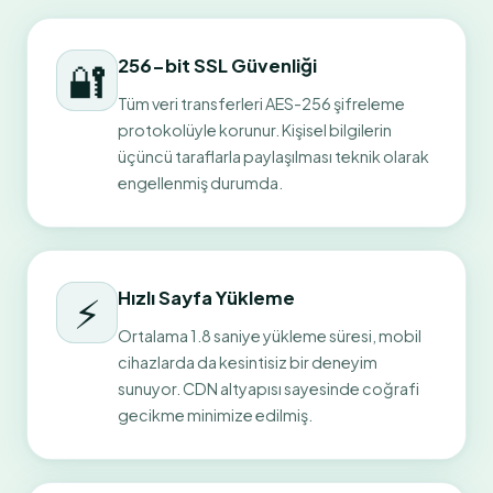
256-bit SSL Güvenliği
🔐
Tüm veri transferleri AES-256 şifreleme
protokolüyle korunur. Kişisel bilgilerin
üçüncü taraflarla paylaşılması teknik olarak
engellenmiş durumda.
Hızlı Sayfa Yükleme
⚡
Ortalama 1.8 saniye yükleme süresi, mobil
cihazlarda da kesintisiz bir deneyim
sunuyor. CDN altyapısı sayesinde coğrafi
gecikme minimize edilmiş.