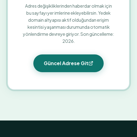
Adres değişikliklerinden haberdar olmak için
bu sayfayı yer imlerine ekleyebilirsin. Yedek
domain altyapısı aktif olduğundan erişim
kesintisi yaşanması durumunda otomatik
yönlendirme devreye giriyor. Son güncelleme:
2026.
Güncel Adrese Git