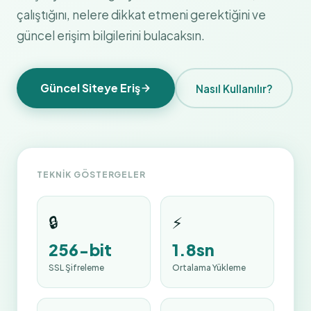
çalıştığını, nelere dikkat etmeni gerektiğini ve
güncel erişim bilgilerini bulacaksın.
Güncel Siteye Eriş
Nasıl Kullanılır?
TEKNIK GÖSTERGELER
🔒
⚡
256-bit
1.8sn
SSL Şifreleme
Ortalama Yükleme