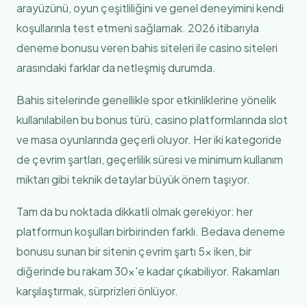
arayüzünü, oyun çeşitliliğini ve genel deneyimini kendi
koşullarınla test etmeni sağlamak. 2026 itibarıyla
deneme bonusu veren bahis siteleri ile casino siteleri
arasındaki farklar da netleşmiş durumda.
Bahis sitelerinde genellikle spor etkinliklerine yönelik
kullanılabilen bu bonus türü, casino platformlarında slot
ve masa oyunlarında geçerli oluyor. Her iki kategoride
de çevrim şartları, geçerlilik süresi ve minimum kullanım
miktarı gibi teknik detaylar büyük önem taşıyor.
Tam da bu noktada dikkatli olmak gerekiyor: her
platformun koşulları birbirinden farklı. Bedava deneme
bonusu sunan bir sitenin çevrim şartı 5x iken, bir
diğerinde bu rakam 30x'e kadar çıkabiliyor. Rakamları
karşılaştırmak, sürprizleri önlüyor.