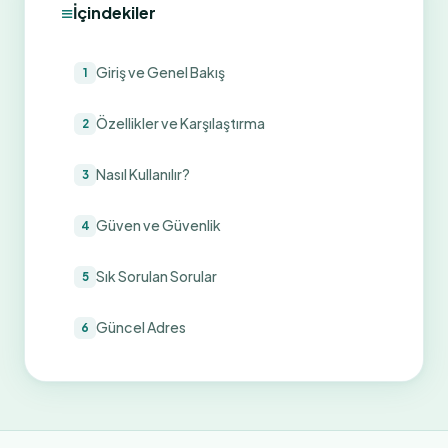
İçindekiler
Giriş ve Genel Bakış
1
Özellikler ve Karşılaştırma
2
Nasıl Kullanılır?
3
Güven ve Güvenlik
4
Sık Sorulan Sorular
5
Güncel Adres
6