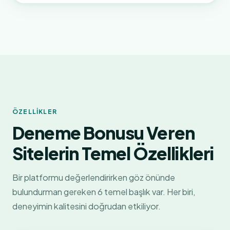
ÖZELLIKLER
Deneme Bonusu Veren
Sitelerin Temel Özellikleri
Bir platformu değerlendirirken göz önünde
bulundurman gereken 6 temel başlık var. Her biri,
deneyimin kalitesini doğrudan etkiliyor.