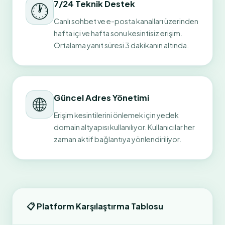
7/24 Teknik Destek
🕐
Canlı sohbet ve e-posta kanalları üzerinden
hafta içi ve hafta sonu kesintisiz erişim.
Ortalama yanıt süresi 3 dakikanın altında.
Güncel Adres Yönetimi
🌐
Erişim kesintilerini önlemek için yedek
domain altyapısı kullanılıyor. Kullanıcılar her
zaman aktif bağlantıya yönlendiriliyor.
📋 Platform Karşılaştırma Tablosu