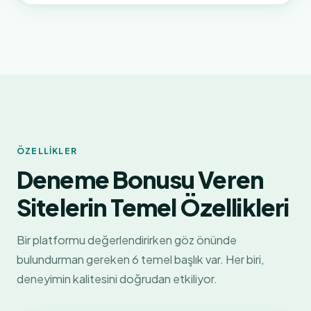
ÖZELLIKLER
Deneme Bonusu Veren
Sitelerin Temel Özellikleri
Bir platformu değerlendirirken göz önünde
bulundurman gereken 6 temel başlık var. Her biri,
deneyimin kalitesini doğrudan etkiliyor.