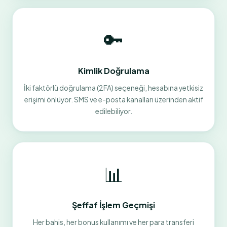
🔑
Kimlik Doğrulama
İki faktörlü doğrulama (2FA) seçeneği, hesabına yetkisiz
erişimi önlüyor. SMS ve e-posta kanalları üzerinden aktif
edilebiliyor.
📊
Şeffaf İşlem Geçmişi
Her bahis, her bonus kullanımı ve her para transferi