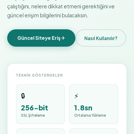
çalıştığını, nelere dikkat etmeni gerektiğini ve
güncel erişim bilgilerini bulacaksın.
Güncel Siteye Eriş
Nasıl Kullanılır?
TEKNIK GÖSTERGELER
🔒
⚡
256-bit
1.8sn
SSL Şifreleme
Ortalama Yükleme