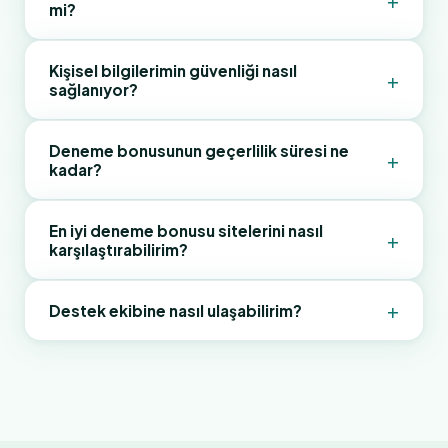
bonusu vermeyebilir. Bazı platformlar telefon
mi?
adres bölümünü kontrol et. Yedek domain
numarası doğrulamasını da şart koşuyor.
altyapısı sayesinde aktif bir bağlantı her zaman
burada paylaşılıyor. Alternatif olarak canlı destek
Evet. 320px ekran genişliğine kadar optimize
Kişisel bilgilerimin güvenliği nasıl
+
sağlanıyor?
hattına ulaşarak anlık yönlendirme alabilirsin.
edilmiş responsive tasarım sayesinde tüm işlemler
mobil cihazdan yapılabiliyor. Ayrıca iOS ve Android
için native uygulama indirme seçeneği de mevcut.
Tüm form verileri ve işlem bilgileri TLS 1.3 üzerinde
Deneme bonusunun geçerlilik süresi ne
+
kadar?
Bonusun mobil ve masaüstünde eşit koşullarda
256-bit AES şifrelemeyle korunuyor. İki faktörlü
geçerli.
doğrulama (2FA) aktif edildiğinde hesap güvenliği
bir kademe daha artıyor. Kişisel veriler üçüncü
Platform politikasına göre değişmekle birlikte
En iyi deneme bonusu sitelerini nasıl
+
karşılaştırabilirim?
taraflarla paylaşılmıyor.
çoğu sitede 7 ila 30 gün arasında değişiyor. Süre
dolduğunda kullanılmayan bonus bakiyesi
otomatik olarak sıfırlanıyor. Bu yüzden bonus aktif
+
Karşılaştırma yaparken üç temel metriğe odaklan:
Destek ekibine nasıl ulaşabilirim?
edildikten sonra vakit geçirmeden kullanmaya
çevrim şartı, geçerlilik süresi ve maksimum çekim
başlamak mantıklı.
limiti. Düşük çevrim şartı (5x–10x arası) ve uzun
Canlı sohbet butonu üzerinden 7/24 anlık destek
geçerlilik süresi (14 gün ve üzeri) genellikle kullanıcı
alabilirsin. Ortalama yanıt süresi 3 dakikanın altında.
dostu bir platform işareti. Bu sayfadaki
E-posta kanalı da aktif; ancak yanıt süresi 2–4 saat
karşılaştırma tablosu da başlangıç için iyi bir