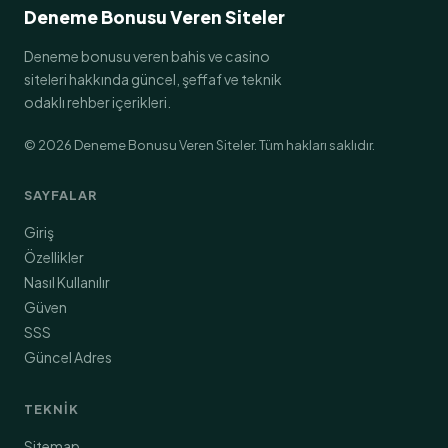
Deneme Bonusu Veren Siteler
Deneme bonusu veren bahis ve casino
siteleri hakkında güncel, şeffaf ve teknik
odaklı rehber içerikleri.
©
2026
Deneme Bonusu Veren Siteler. Tüm hakları saklıdır.
SAYFALAR
Giriş
Özellikler
Nasıl Kullanılır
Güven
SSS
Güncel Adres
TEKNIK
Sitemap