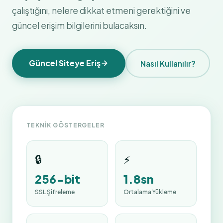
çalıştığını, nelere dikkat etmeni gerektiğini ve
güncel erişim bilgilerini bulacaksın.
Güncel Siteye Eriş
Nasıl Kullanılır?
TEKNIK GÖSTERGELER
🔒
⚡
256-bit
1.8sn
SSL Şifreleme
Ortalama Yükleme