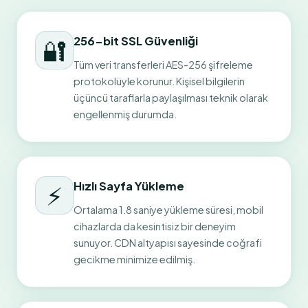
256-bit SSL Güvenliği
🔐
Tüm veri transferleri AES-256 şifreleme
protokolüyle korunur. Kişisel bilgilerin
üçüncü taraflarla paylaşılması teknik olarak
engellenmiş durumda.
Hızlı Sayfa Yükleme
⚡
Ortalama 1.8 saniye yükleme süresi, mobil
cihazlarda da kesintisiz bir deneyim
sunuyor. CDN altyapısı sayesinde coğrafi
gecikme minimize edilmiş.