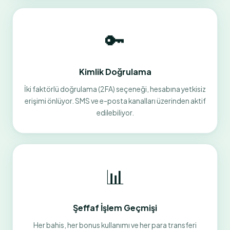
🔑
Kimlik Doğrulama
İki faktörlü doğrulama (2FA) seçeneği, hesabına yetkisiz
erişimi önlüyor. SMS ve e-posta kanalları üzerinden aktif
edilebiliyor.
📊
Şeffaf İşlem Geçmişi
Her bahis, her bonus kullanımı ve her para transferi