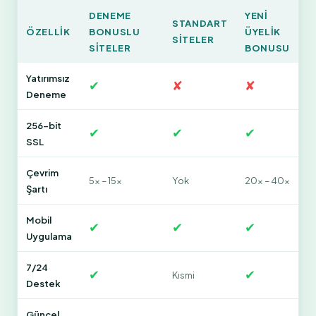
DENEME
YENI
STANDART
ÖZELLIK
BONUSLU
ÜYELIK
SITELER
SITELER
BONUSU
Yatırımsız
✔
✘
✘
Deneme
256-bit
✔
✔
✔
SSL
Çevrim
5x – 15x
Yok
20x – 40x
Şartı
Mobil
✔
✔
✔
Uygulama
7/24
✔
✔
Kısmi
Destek
Güncel