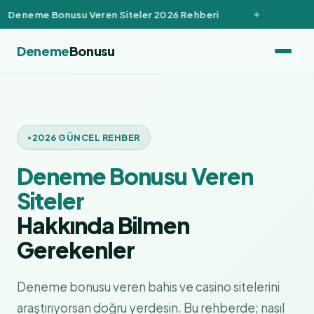
Deneme Bonusu Veren Siteler 2026 Rehberi
Deneme
Bonusu
2026 GÜNCEL REHBER
Deneme Bonusu Veren
Siteler
Hakkında Bilmen
Gerekenler
Deneme bonusu veren bahis ve casino sitelerini
araştırıyorsan doğru yerdesin. Bu rehberde; nasıl