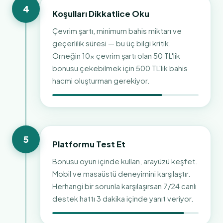
4
Koşulları Dikkatlice Oku
Çevrim şartı, minimum bahis miktarı ve
geçerlilik süresi — bu üç bilgi kritik.
Örneğin 10x çevrim şartı olan 50 TL'lik
bonusu çekebilmek için 500 TL'lik bahis
hacmi oluşturman gerekiyor.
5
Platformu Test Et
Bonusu oyun içinde kullan, arayüzü keşfet.
Mobil ve masaüstü deneyimini karşılaştır.
Herhangi bir sorunla karşılaşırsan 7/24 canlı
destek hattı 3 dakika içinde yanıt veriyor.