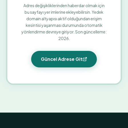
Adres değişikliklerinden haberdar olmak için
bu sayfayı yer imlerine ekleyebilirsin. Yedek
domain altyapısı aktif olduğundan erişim
kesintisi yaşanması durumunda otomatik
yönlendirme devreye giriyor. Son güncelleme:
2026.
Güncel Adrese Git