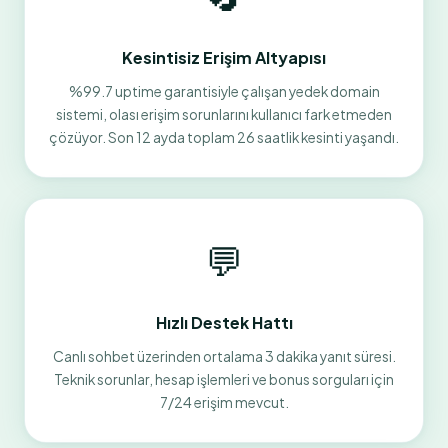
Kesintisiz Erişim Altyapısı
%99.7 uptime garantisiyle çalışan yedek domain
sistemi, olası erişim sorunlarını kullanıcı fark etmeden
çözüyor. Son 12 ayda toplam 26 saatlik kesinti yaşandı.
💬
Hızlı Destek Hattı
Canlı sohbet üzerinden ortalama 3 dakika yanıt süresi.
Teknik sorunlar, hesap işlemleri ve bonus sorguları için
7/24 erişim mevcut.