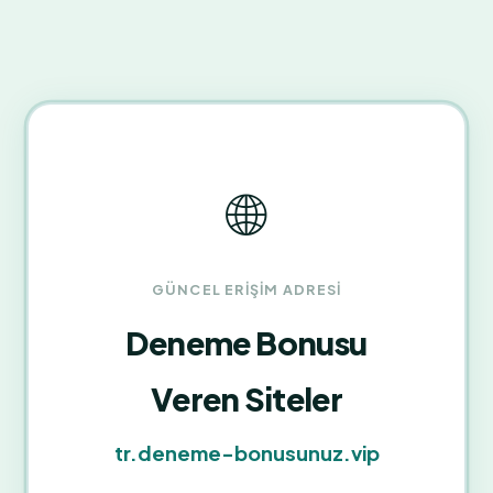
arasında değişebiliyor. Acil durumlarda canlı
referans.
sohbet tercih edilmeli.
🌐
GÜNCEL ERIŞIM ADRESI
Deneme Bonusu
Veren Siteler
tr.deneme-bonusunuz.vip