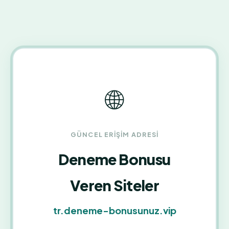
arasında değişebiliyor. Acil durumlarda canlı
referans.
sohbet tercih edilmeli.
🌐
GÜNCEL ERIŞIM ADRESI
Deneme Bonusu
Veren Siteler
tr.deneme-bonusunuz.vip