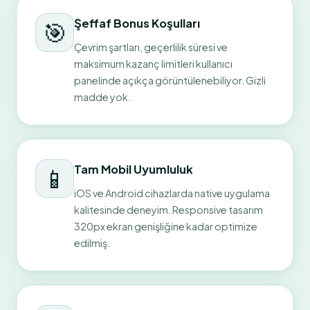
Şeffaf Bonus Koşulları
🎯
Çevrim şartları, geçerlilik süresi ve
maksimum kazanç limitleri kullanıcı
panelinde açıkça görüntülenebiliyor. Gizli
madde yok.
Tam Mobil Uyumluluk
📱
iOS ve Android cihazlarda native uygulama
kalitesinde deneyim. Responsive tasarım
320px ekran genişliğine kadar optimize
edilmiş.