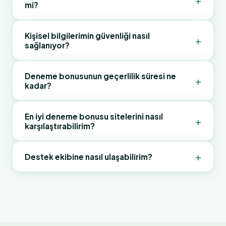
bonusu vermeyebilir. Bazı platformlar telefon
mi?
adres bölümünü kontrol et. Yedek domain
numarası doğrulamasını da şart koşuyor.
altyapısı sayesinde aktif bir bağlantı her zaman
burada paylaşılıyor. Alternatif olarak canlı destek
Evet. 320px ekran genişliğine kadar optimize
Kişisel bilgilerimin güvenliği nasıl
+
sağlanıyor?
hattına ulaşarak anlık yönlendirme alabilirsin.
edilmiş responsive tasarım sayesinde tüm işlemler
mobil cihazdan yapılabiliyor. Ayrıca iOS ve Android
için native uygulama indirme seçeneği de mevcut.
Tüm form verileri ve işlem bilgileri TLS 1.3 üzerinde
Deneme bonusunun geçerlilik süresi ne
+
kadar?
Bonusun mobil ve masaüstünde eşit koşullarda
256-bit AES şifrelemeyle korunuyor. İki faktörlü
geçerli.
doğrulama (2FA) aktif edildiğinde hesap güvenliği
bir kademe daha artıyor. Kişisel veriler üçüncü
Platform politikasına göre değişmekle birlikte
En iyi deneme bonusu sitelerini nasıl
+
karşılaştırabilirim?
taraflarla paylaşılmıyor.
çoğu sitede 7 ila 30 gün arasında değişiyor. Süre
dolduğunda kullanılmayan bonus bakiyesi
otomatik olarak sıfırlanıyor. Bu yüzden bonus aktif
+
Karşılaştırma yaparken üç temel metriğe odaklan:
Destek ekibine nasıl ulaşabilirim?
edildikten sonra vakit geçirmeden kullanmaya
çevrim şartı, geçerlilik süresi ve maksimum çekim
başlamak mantıklı.
limiti. Düşük çevrim şartı (5x–10x arası) ve uzun
Canlı sohbet butonu üzerinden 7/24 anlık destek
geçerlilik süresi (14 gün ve üzeri) genellikle kullanıcı
alabilirsin. Ortalama yanıt süresi 3 dakikanın altında.
dostu bir platform işareti. Bu sayfadaki
E-posta kanalı da aktif; ancak yanıt süresi 2–4 saat
karşılaştırma tablosu da başlangıç için iyi bir