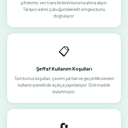
şifreleme, veri transferlerini koruma altına alıyor.
Tarayıcı adres çubuğundaki kilit simgesi bunu
doğruluyor.
📋
Şeffaf Kullanım Koşulları
Tüm bonus koşulları, çevrim şartları ve geçerlilik süreleri
kullanıcı panelinde açıkça yayınlanıyor. Gizli madde
bulunmuyor.
🔄