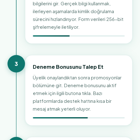
bilgilerini gir. Gerçek bilgi kullanmak,
ilerleyen aşamalarda kimlik doğrulama
sürecini hızlandırıyor. Form verileri 256-bit
şifrelemeyle iletiliyor.
3
Deneme Bonusunu Talep Et
Üyelik onaylandıktan sonra promosyonlar
bölümüne git. Deneme bonusunu aktif
etmek için ilgili butona tıkla. Bazı
platformlarda destek hattına kısa bir
mesaj atmak yeterli oluyor.