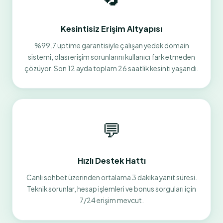
Kesintisiz Erişim Altyapısı
%99.7 uptime garantisiyle çalışan yedek domain
sistemi, olası erişim sorunlarını kullanıcı fark etmeden
çözüyor. Son 12 ayda toplam 26 saatlik kesinti yaşandı.
💬
Hızlı Destek Hattı
Canlı sohbet üzerinden ortalama 3 dakika yanıt süresi.
Teknik sorunlar, hesap işlemleri ve bonus sorguları için
7/24 erişim mevcut.