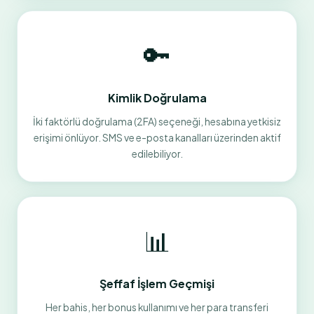
🔑
Kimlik Doğrulama
İki faktörlü doğrulama (2FA) seçeneği, hesabına yetkisiz
erişimi önlüyor. SMS ve e-posta kanalları üzerinden aktif
edilebiliyor.
📊
Şeffaf İşlem Geçmişi
Her bahis, her bonus kullanımı ve her para transferi