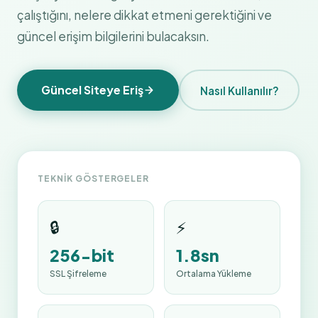
çalıştığını, nelere dikkat etmeni gerektiğini ve
güncel erişim bilgilerini bulacaksın.
Güncel Siteye Eriş
Nasıl Kullanılır?
TEKNIK GÖSTERGELER
🔒
⚡
256-bit
1.8sn
SSL Şifreleme
Ortalama Yükleme