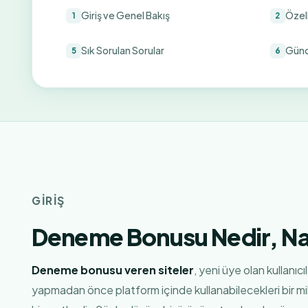
Giriş ve Genel Bakış
Özell
1
2
Sık Sorulan Sorular
Günc
5
6
GIRIŞ
Deneme Bonusu Nedir, Nası
Deneme bonusu veren siteler
, yeni üye olan kullanıcı
yapmadan önce platform içinde kullanabilecekleri bir mi