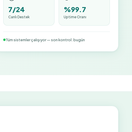
7/24
%99.7
Canlı Destek
Uptime Oranı
Tüm sistemler çalışıyor — son kontrol: bugün