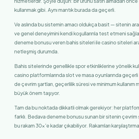
hizmetlerdir. Şöyle düşün: bir ürünü satın almadan ön
kullanmak gibi. Aynı mantık burada da geçerli.
Ve aslında bu sistemin amacı oldukça basit — sitenin aray
ve genel deneyimini kendi koşullarınla test etmeni sağla
deneme bonusu veren bahis siteleri ile casino siteleri ar
netleşmiş durumda.
Bahis sitelerinde genellikle spor etkinliklerine yönelik ku
casino platformlarında slot ve masa oyunlarında geçerli 
de çevrim şartları, geçerlilik süresi ve minimum kullanım m
büyük önem taşıyor.
Tam da bu noktada dikkatli olmak gerekiyor: her platform
farklı. Bedava deneme bonusu sunan bir sitenin çevrim şa
bu rakam 30x'e kadar çıkabiliyor. Rakamları karşılaştırmak