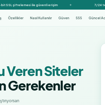
 SSL şifrelemesi ile güvenli erişim
7/24 tekn
ş
Özellikler
Nasıl Kullanılır
Güven
SSS
Güncel A
Veren Siteler
n Gerekenler
ştırıyorsan