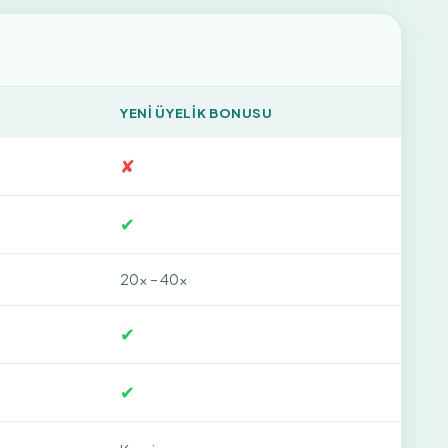
YENI ÜYELIK BONUSU
✘
✔
20x – 40x
✔
✔