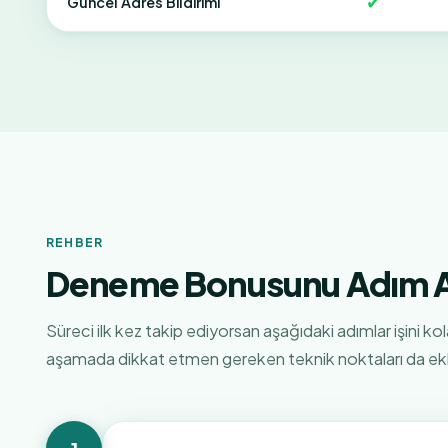
✔
Güncel Adres Bildirimi
REHBER
Deneme Bonusunu Adım 
Süreci ilk kez takip ediyorsan aşağıdaki adımlar işini ko
aşamada dikkat etmen gereken teknik noktaları da ek