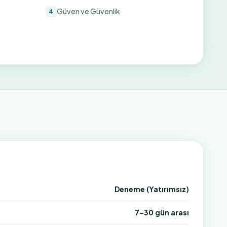
Güven ve Güvenlik
4
Deneme (Yatırımsız)
7–30 gün arası