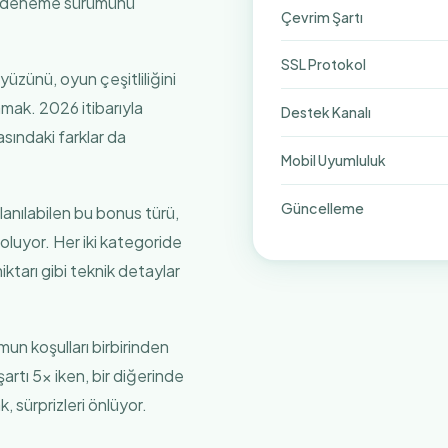
ce deneme sürümünü
Çevrim Şartı
SSL Protokol
üzünü, oyun çeşitliliğini
mak. 2026 itibarıyla
Destek Kanalı
asındaki farklar da
Mobil Uyumluluk
Güncelleme
llanılabilen bu bonus türü,
oluyor. Her iki kategoride
iktarı gibi teknik detaylar
un koşulları birbirinden
rtı 5x iken, bir diğerinde
, sürprizleri önlüyor.