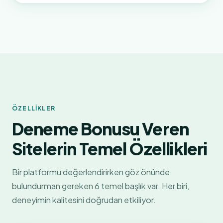
ÖZELLIKLER
Deneme Bonusu Veren
Sitelerin Temel Özellikleri
Bir platformu değerlendirirken göz önünde
bulundurman gereken 6 temel başlık var. Her biri,
deneyimin kalitesini doğrudan etkiliyor.