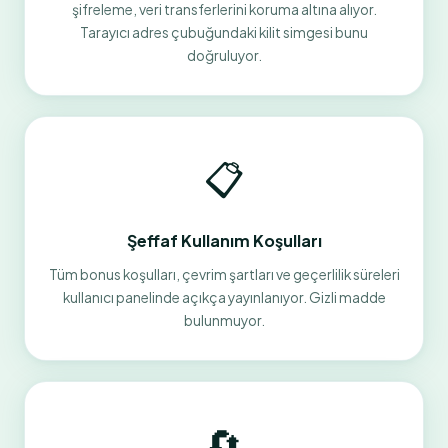
şifreleme, veri transferlerini koruma altına alıyor.
Tarayıcı adres çubuğundaki kilit simgesi bunu
doğruluyor.
📋
Şeffaf Kullanım Koşulları
Tüm bonus koşulları, çevrim şartları ve geçerlilik süreleri
kullanıcı panelinde açıkça yayınlanıyor. Gizli madde
bulunmuyor.
🔄