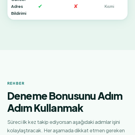
✔
✘
Adres
Kısmi
Bildirimi
REHBER
Deneme Bonusunu Adım
Adım Kullanmak
Süreci ilk kez takip ediyorsan aşağıdaki adımlar işini
kolaylaştıracak. Her aşamada dikkat etmen gereken