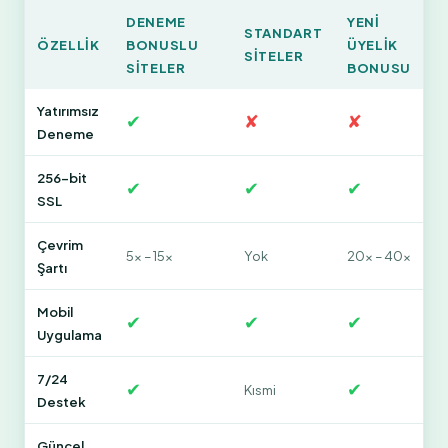
DENEME
YENI
STANDART
ÖZELLIK
BONUSLU
ÜYELIK
SITELER
SITELER
BONUSU
Yatırımsız
✔
✘
✘
Deneme
256-bit
✔
✔
✔
SSL
Çevrim
5x – 15x
Yok
20x – 40x
Şartı
Mobil
✔
✔
✔
Uygulama
7/24
✔
✔
Kısmi
Destek
Güncel