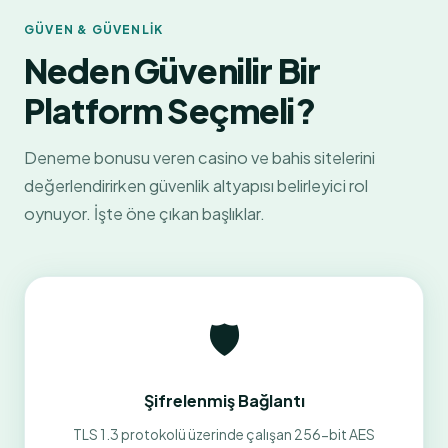
GÜVEN & GÜVENLIK
Neden Güvenilir Bir
Platform Seçmeli?
Deneme bonusu veren casino ve bahis sitelerini
değerlendirirken güvenlik altyapısı belirleyici rol
oynuyor. İşte öne çıkan başlıklar.
🛡️
Şifrelenmiş Bağlantı
TLS 1.3 protokolü üzerinde çalışan 256-bit AES