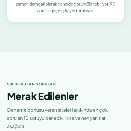
zaman damgalı olarak panelde görüntülenebiliyor. 90
günlük geçmiş kaydı tutuluyor.
SIK SORULAN SORULAR
Merak Edilenler
Deneme bonusu veren siteler hakkında en çok
sorulan 10 soruyu derledik. Kısa ve net yanıtlar
aşağıda.