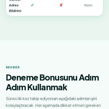
✔
✘
Adres
Kısmi
Bildirimi
REHBER
Deneme Bonusunu Adım
Adım Kullanmak
Süreci ilk kez takip ediyorsan aşağıdaki adımlar işini
kolaylaştıracak. Her aşamada dikkat etmen gereken