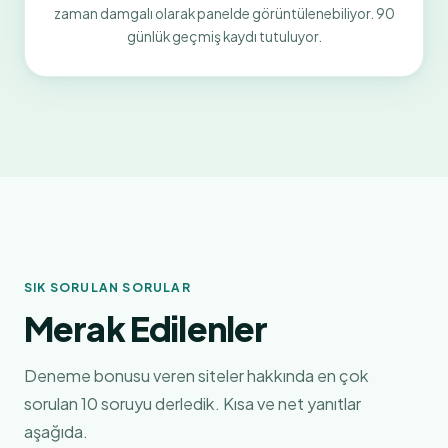
zaman damgalı olarak panelde görüntülenebiliyor. 90
günlük geçmiş kaydı tutuluyor.
SIK SORULAN SORULAR
Merak Edilenler
Deneme bonusu veren siteler hakkında en çok
sorulan 10 soruyu derledik. Kısa ve net yanıtlar
aşağıda.