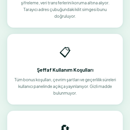
şifreleme, veri transferlerini koruma altına alıyor.
Tarayıcı adres çubuğundaki kilit simgesi bunu
doğruluyor.
📋
Şeffaf Kullanım Koşulları
Tüm bonus koşulları, çevrim şartları ve geçerlilik süreleri
kullanıcı panelinde açıkça yayınlanıyor. Gizli madde
bulunmuyor.
🔄