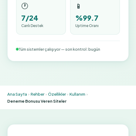
🕐
📱
7/24
%99.7
Canlı Destek
Uptime Oranı
Tüm sistemler çalışıyor — son kontrol: bugün
Ana Sayfa
Rehber
Özellikler
Kullanım
Deneme Bonusu Veren Siteler