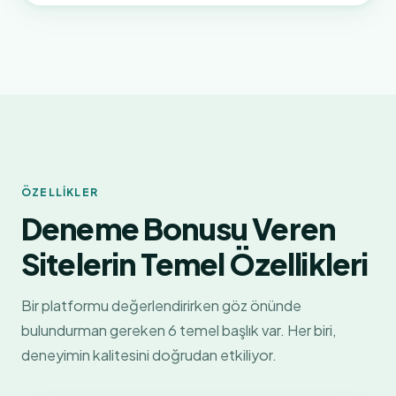
ÖZELLIKLER
Deneme Bonusu Veren
Sitelerin Temel Özellikleri
Bir platformu değerlendirirken göz önünde
bulundurman gereken 6 temel başlık var. Her biri,
deneyimin kalitesini doğrudan etkiliyor.