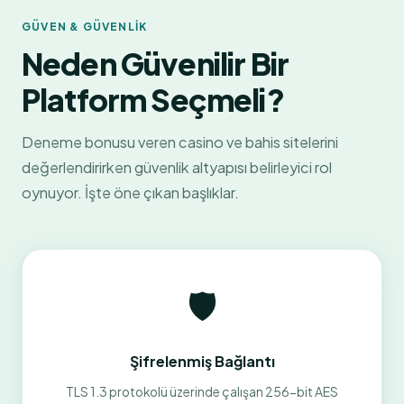
GÜVEN & GÜVENLIK
Neden Güvenilir Bir
Platform Seçmeli?
Deneme bonusu veren casino ve bahis sitelerini
değerlendirirken güvenlik altyapısı belirleyici rol
oynuyor. İşte öne çıkan başlıklar.
🛡️
Şifrelenmiş Bağlantı
TLS 1.3 protokolü üzerinde çalışan 256-bit AES