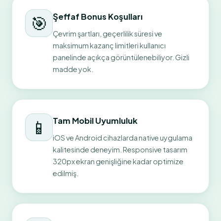
Şeffaf Bonus Koşulları
🎯
Çevrim şartları, geçerlilik süresi ve
maksimum kazanç limitleri kullanıcı
panelinde açıkça görüntülenebiliyor. Gizli
madde yok.
Tam Mobil Uyumluluk
📱
iOS ve Android cihazlarda native uygulama
kalitesinde deneyim. Responsive tasarım
320px ekran genişliğine kadar optimize
edilmiş.