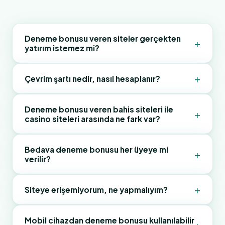
Deneme bonusu veren siteler gerçekten
+
yatırım istemez mi?
+
Evet, tanım olarak deneme bonusu yatırımsız
Çevrim şartı nedir, nasıl hesaplanır?
verilen bir bonus türüdür. Üyelik tamamlandıktan
sonra hesabına tanımlanan bu bakiye, herhangi bir
Çevrim şartı, bonusu çekebilmek için oluşturman
Deneme bonusu veren bahis siteleri ile
+
para yatırma işlemi gerektirmez. Ancak çevrim
casino siteleri arasında ne fark var?
gereken toplam bahis hacmini gösterir. Örneğin
şartı tamamlanmadan kazancı çekemezsin — bu
50 TL bonus ve 10x çevrim şartı varsa, 500 TL
ayrımı unutmamak önemli.
tutarında bahis yapman gerekiyor. Bu şart
Bahis sitelerindeki deneme bonusu genellikle
Bedava deneme bonusu her üyeye mi
+
verilir?
tamamlandığında kazanç çekilebilir hale geliyor.
spor etkinliklerine yönelik kullanılıyor; belirli bir
minimum oran şartı olabiliyor (örneğin 1.50 ve
üzeri). Casino sitelerindeyse bonus slot ve masa
+
Genellikle yalnızca ilk kez üye olan kullanıcılara
Siteye erişemiyorum, ne yapmalıyım?
oyunlarında geçerli, oran kısıtı bulunmuyor. Her iki
tanımlanır. Aynı IP adresi veya cihazdan daha önce
kategoride çevrim şartları da farklı seviyelerde.
üyelik açılmışsa, sistem bunu tespit edebilir ve
Erişim sorunu yaşıyorsan önce bu sayfadaki güncel
Mobil cihazdan deneme bonusu kullanılabilir
+