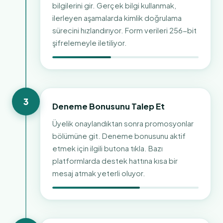
bilgilerini gir. Gerçek bilgi kullanmak,
ilerleyen aşamalarda kimlik doğrulama
sürecini hızlandırıyor. Form verileri 256-bit
şifrelemeyle iletiliyor.
3
Deneme Bonusunu Talep Et
Üyelik onaylandıktan sonra promosyonlar
bölümüne git. Deneme bonusunu aktif
etmek için ilgili butona tıkla. Bazı
platformlarda destek hattına kısa bir
mesaj atmak yeterli oluyor.