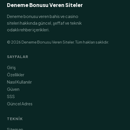
Deneme Bonusu Veren Siteler
Deneme bonusu veren bahis ve casino
siteleri hakkında güncel, şeffaf ve teknik
odaklı rehber içerikleri.
©
2026
Deneme Bonusu Veren Siteler. Tüm hakları saklıdır.
SAYFALAR
Giriş
Özellikler
Nasıl Kullanılır
Güven
SSS
Güncel Adres
TEKNIK
Sitemap