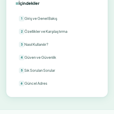
İçindekiler
Giriş ve Genel Bakış
1
Özellikler ve Karşılaştırma
2
Nasıl Kullanılır?
3
Güven ve Güvenlik
4
Sık Sorulan Sorular
5
Güncel Adres
6