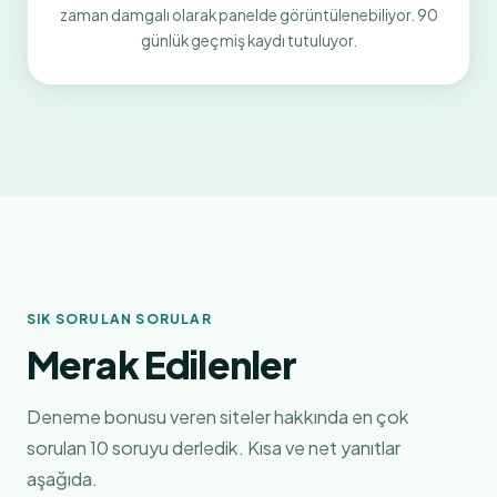
zaman damgalı olarak panelde görüntülenebiliyor. 90
günlük geçmiş kaydı tutuluyor.
SIK SORULAN SORULAR
Merak Edilenler
Deneme bonusu veren siteler hakkında en çok
sorulan 10 soruyu derledik. Kısa ve net yanıtlar
aşağıda.