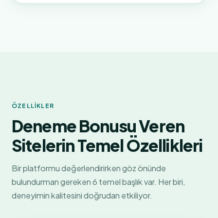
ÖZELLIKLER
Deneme Bonusu Veren
Sitelerin Temel Özellikleri
Bir platformu değerlendirirken göz önünde
bulundurman gereken 6 temel başlık var. Her biri,
deneyimin kalitesini doğrudan etkiliyor.