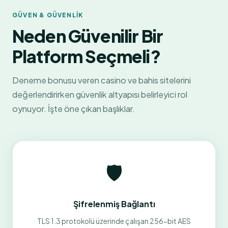
GÜVEN & GÜVENLIK
Neden Güvenilir Bir
Platform Seçmeli?
Deneme bonusu veren casino ve bahis sitelerini
değerlendirirken güvenlik altyapısı belirleyici rol
oynuyor. İşte öne çıkan başlıklar.
🛡️
Şifrelenmiş Bağlantı
TLS 1.3 protokolü üzerinde çalışan 256-bit AES