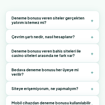
Deneme bonusu veren siteler gerçekten
+
yatırım istemez mi?
+
Evet, tanım olarak deneme bonusu yatırımsız
Çevrim şartı nedir, nasıl hesaplanır?
verilen bir bonus türüdür. Üyelik tamamlandıktan
sonra hesabına tanımlanan bu bakiye, herhangi bir
Çevrim şartı, bonusu çekebilmek için oluşturman
Deneme bonusu veren bahis siteleri ile
+
para yatırma işlemi gerektirmez. Ancak çevrim
casino siteleri arasında ne fark var?
gereken toplam bahis hacmini gösterir. Örneğin
şartı tamamlanmadan kazancı çekemezsin — bu
50 TL bonus ve 10x çevrim şartı varsa, 500 TL
ayrımı unutmamak önemli.
tutarında bahis yapman gerekiyor. Bu şart
Bahis sitelerindeki deneme bonusu genellikle
Bedava deneme bonusu her üyeye mi
+
verilir?
tamamlandığında kazanç çekilebilir hale geliyor.
spor etkinliklerine yönelik kullanılıyor; belirli bir
minimum oran şartı olabiliyor (örneğin 1.50 ve
üzeri). Casino sitelerindeyse bonus slot ve masa
+
Genellikle yalnızca ilk kez üye olan kullanıcılara
Siteye erişemiyorum, ne yapmalıyım?
oyunlarında geçerli, oran kısıtı bulunmuyor. Her iki
tanımlanır. Aynı IP adresi veya cihazdan daha önce
kategoride çevrim şartları da farklı seviyelerde.
üyelik açılmışsa, sistem bunu tespit edebilir ve
Erişim sorunu yaşıyorsan önce bu sayfadaki güncel
Mobil cihazdan deneme bonusu kullanılabilir
+