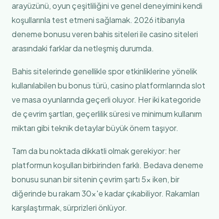
arayüzünü, oyun çeşitliliğini ve genel deneyimini kendi
koşullarınla test etmeni sağlamak. 2026 itibarıyla
deneme bonusu veren bahis siteleri ile casino siteleri
arasındaki farklar da netleşmiş durumda.
Bahis sitelerinde genellikle spor etkinliklerine yönelik
kullanılabilen bu bonus türü, casino platformlarında slot
ve masa oyunlarında geçerli oluyor. Her iki kategoride
de çevrim şartları, geçerlilik süresi ve minimum kullanım
miktarı gibi teknik detaylar büyük önem taşıyor.
Tam da bu noktada dikkatli olmak gerekiyor: her
platformun koşulları birbirinden farklı. Bedava deneme
bonusu sunan bir sitenin çevrim şartı 5x iken, bir
diğerinde bu rakam 30x'e kadar çıkabiliyor. Rakamları
karşılaştırmak, sürprizleri önlüyor.