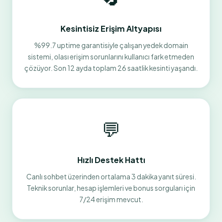
Kesintisiz Erişim Altyapısı
%99.7 uptime garantisiyle çalışan yedek domain
sistemi, olası erişim sorunlarını kullanıcı fark etmeden
çözüyor. Son 12 ayda toplam 26 saatlik kesinti yaşandı.
💬
Hızlı Destek Hattı
Canlı sohbet üzerinden ortalama 3 dakika yanıt süresi.
Teknik sorunlar, hesap işlemleri ve bonus sorguları için
7/24 erişim mevcut.