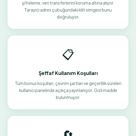
şifreleme, veri transferlerini koruma altına alıyor.
Tarayıcı adres çubuğundaki kilit simgesi bunu
doğruluyor.
📋
Şeffaf Kullanım Koşulları
Tüm bonus koşulları, çevrim şartları ve geçerlilik süreleri
kullanıcı panelinde açıkça yayınlanıyor. Gizli madde
bulunmuyor.
🔄