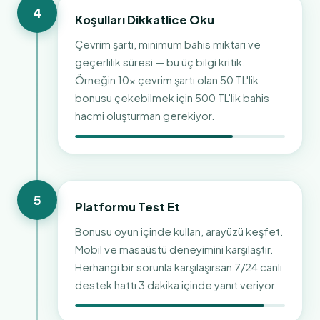
4
Koşulları Dikkatlice Oku
Çevrim şartı, minimum bahis miktarı ve
geçerlilik süresi — bu üç bilgi kritik.
Örneğin 10x çevrim şartı olan 50 TL'lik
bonusu çekebilmek için 500 TL'lik bahis
hacmi oluşturman gerekiyor.
5
Platformu Test Et
Bonusu oyun içinde kullan, arayüzü keşfet.
Mobil ve masaüstü deneyimini karşılaştır.
Herhangi bir sorunla karşılaşırsan 7/24 canlı
destek hattı 3 dakika içinde yanıt veriyor.