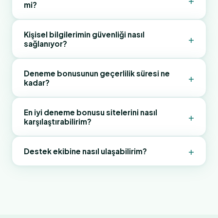
bonusu vermeyebilir. Bazı platformlar telefon
mi?
adres bölümünü kontrol et. Yedek domain
numarası doğrulamasını da şart koşuyor.
altyapısı sayesinde aktif bir bağlantı her zaman
burada paylaşılıyor. Alternatif olarak canlı destek
Evet. 320px ekran genişliğine kadar optimize
Kişisel bilgilerimin güvenliği nasıl
+
sağlanıyor?
hattına ulaşarak anlık yönlendirme alabilirsin.
edilmiş responsive tasarım sayesinde tüm işlemler
mobil cihazdan yapılabiliyor. Ayrıca iOS ve Android
için native uygulama indirme seçeneği de mevcut.
Tüm form verileri ve işlem bilgileri TLS 1.3 üzerinde
Deneme bonusunun geçerlilik süresi ne
+
kadar?
Bonusun mobil ve masaüstünde eşit koşullarda
256-bit AES şifrelemeyle korunuyor. İki faktörlü
geçerli.
doğrulama (2FA) aktif edildiğinde hesap güvenliği
bir kademe daha artıyor. Kişisel veriler üçüncü
Platform politikasına göre değişmekle birlikte
En iyi deneme bonusu sitelerini nasıl
+
karşılaştırabilirim?
taraflarla paylaşılmıyor.
çoğu sitede 7 ila 30 gün arasında değişiyor. Süre
dolduğunda kullanılmayan bonus bakiyesi
otomatik olarak sıfırlanıyor. Bu yüzden bonus aktif
+
Karşılaştırma yaparken üç temel metriğe odaklan:
Destek ekibine nasıl ulaşabilirim?
edildikten sonra vakit geçirmeden kullanmaya
çevrim şartı, geçerlilik süresi ve maksimum çekim
başlamak mantıklı.
limiti. Düşük çevrim şartı (5x–10x arası) ve uzun
Canlı sohbet butonu üzerinden 7/24 anlık destek
geçerlilik süresi (14 gün ve üzeri) genellikle kullanıcı
alabilirsin. Ortalama yanıt süresi 3 dakikanın altında.
dostu bir platform işareti. Bu sayfadaki
E-posta kanalı da aktif; ancak yanıt süresi 2–4 saat
karşılaştırma tablosu da başlangıç için iyi bir