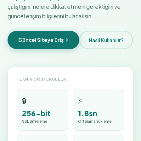
çalıştığını, nelere dikkat etmeni gerektiğini ve
güncel erişim bilgilerini bulacaksın.
Güncel Siteye Eriş
Nasıl Kullanılır?
TEKNIK GÖSTERGELER
🔒
⚡
256-bit
1.8sn
SSL Şifreleme
Ortalama Yükleme