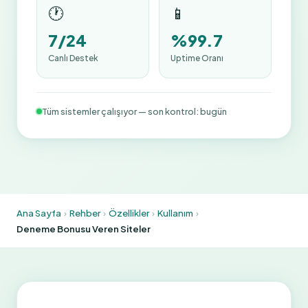
🕐
📱
7/24
%99.7
Canlı Destek
Uptime Oranı
Tüm sistemler çalışıyor — son kontrol: bugün
Ana Sayfa
Rehber
Özellikler
Kullanım
Deneme Bonusu Veren Siteler