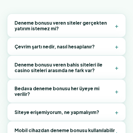
Deneme bonusu veren siteler gerçekten
+
yatırım istemez mi?
+
Evet, tanım olarak deneme bonusu yatırımsız
Çevrim şartı nedir, nasıl hesaplanır?
verilen bir bonus türüdür. Üyelik tamamlandıktan
sonra hesabına tanımlanan bu bakiye, herhangi bir
Çevrim şartı, bonusu çekebilmek için oluşturman
Deneme bonusu veren bahis siteleri ile
+
para yatırma işlemi gerektirmez. Ancak çevrim
casino siteleri arasında ne fark var?
gereken toplam bahis hacmini gösterir. Örneğin
şartı tamamlanmadan kazancı çekemezsin — bu
50 TL bonus ve 10x çevrim şartı varsa, 500 TL
ayrımı unutmamak önemli.
tutarında bahis yapman gerekiyor. Bu şart
Bahis sitelerindeki deneme bonusu genellikle
Bedava deneme bonusu her üyeye mi
+
verilir?
tamamlandığında kazanç çekilebilir hale geliyor.
spor etkinliklerine yönelik kullanılıyor; belirli bir
minimum oran şartı olabiliyor (örneğin 1.50 ve
üzeri). Casino sitelerindeyse bonus slot ve masa
+
Genellikle yalnızca ilk kez üye olan kullanıcılara
Siteye erişemiyorum, ne yapmalıyım?
oyunlarında geçerli, oran kısıtı bulunmuyor. Her iki
tanımlanır. Aynı IP adresi veya cihazdan daha önce
kategoride çevrim şartları da farklı seviyelerde.
üyelik açılmışsa, sistem bunu tespit edebilir ve
Erişim sorunu yaşıyorsan önce bu sayfadaki güncel
Mobil cihazdan deneme bonusu kullanılabilir
+