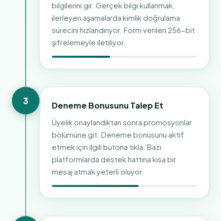
bilgilerini gir. Gerçek bilgi kullanmak,
ilerleyen aşamalarda kimlik doğrulama
sürecini hızlandırıyor. Form verileri 256-bit
şifrelemeyle iletiliyor.
3
Deneme Bonusunu Talep Et
Üyelik onaylandıktan sonra promosyonlar
bölümüne git. Deneme bonusunu aktif
etmek için ilgili butona tıkla. Bazı
platformlarda destek hattına kısa bir
mesaj atmak yeterli oluyor.