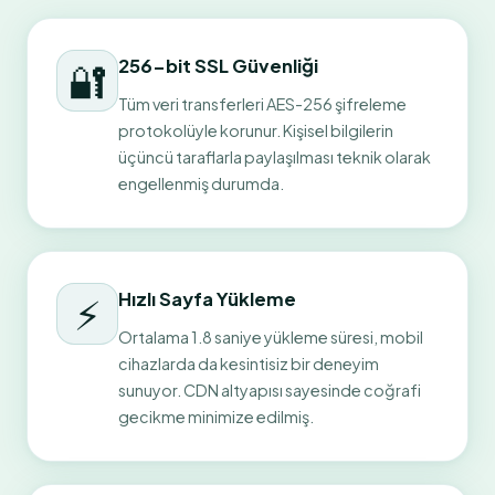
256-bit SSL Güvenliği
🔐
Tüm veri transferleri AES-256 şifreleme
protokolüyle korunur. Kişisel bilgilerin
üçüncü taraflarla paylaşılması teknik olarak
engellenmiş durumda.
Hızlı Sayfa Yükleme
⚡
Ortalama 1.8 saniye yükleme süresi, mobil
cihazlarda da kesintisiz bir deneyim
sunuyor. CDN altyapısı sayesinde coğrafi
gecikme minimize edilmiş.