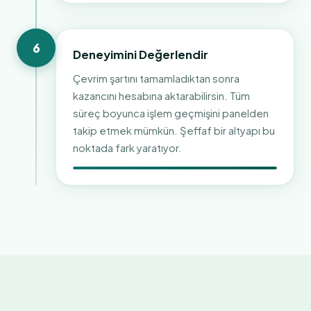
6
Deneyimini Değerlendir
Çevrim şartını tamamladıktan sonra
kazancını hesabına aktarabilirsin. Tüm
süreç boyunca işlem geçmişini panelden
takip etmek mümkün. Şeffaf bir altyapı bu
noktada fark yaratıyor.