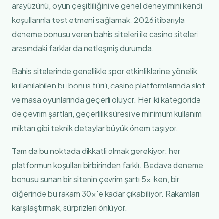
arayüzünü, oyun çeşitliliğini ve genel deneyimini kendi
koşullarınla test etmeni sağlamak. 2026 itibarıyla
deneme bonusu veren bahis siteleri ile casino siteleri
arasındaki farklar da netleşmiş durumda.
Bahis sitelerinde genellikle spor etkinliklerine yönelik
kullanılabilen bu bonus türü, casino platformlarında slot
ve masa oyunlarında geçerli oluyor. Her iki kategoride
de çevrim şartları, geçerlilik süresi ve minimum kullanım
miktarı gibi teknik detaylar büyük önem taşıyor.
Tam da bu noktada dikkatli olmak gerekiyor: her
platformun koşulları birbirinden farklı. Bedava deneme
bonusu sunan bir sitenin çevrim şartı 5x iken, bir
diğerinde bu rakam 30x'e kadar çıkabiliyor. Rakamları
karşılaştırmak, sürprizleri önlüyor.