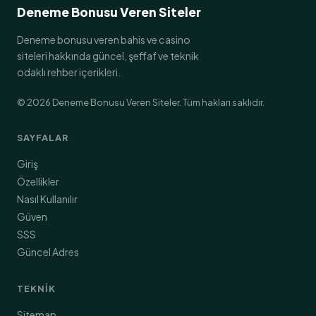
Deneme Bonusu Veren Siteler
Deneme bonusu veren bahis ve casino
siteleri hakkında güncel, şeffaf ve teknik
odaklı rehber içerikleri.
©
2026
Deneme Bonusu Veren Siteler. Tüm hakları saklıdır.
SAYFALAR
Giriş
Özellikler
Nasıl Kullanılır
Güven
SSS
Güncel Adres
TEKNIK
Sitemap