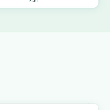
Kısmi