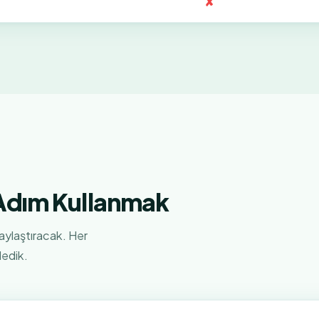
✘
Adım Kullanmak
laylaştıracak. Her
ledik.