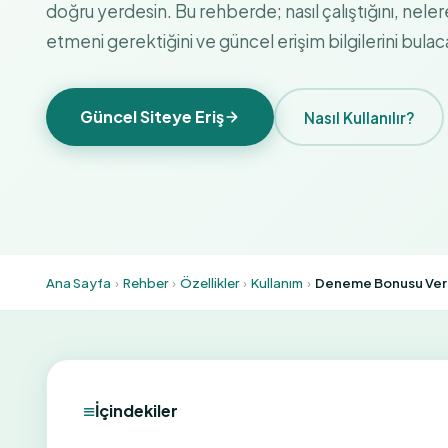
doğru yerdesin. Bu rehberde; nasıl çalıştığını, neler
etmeni gerektiğini ve güncel erişim bilgilerini bulac
Güncel Siteye Eriş
Nasıl Kullanılır?
Ana Sayfa
Rehber
Özellikler
Kullanım
Deneme Bonusu Vere
İçindekiler