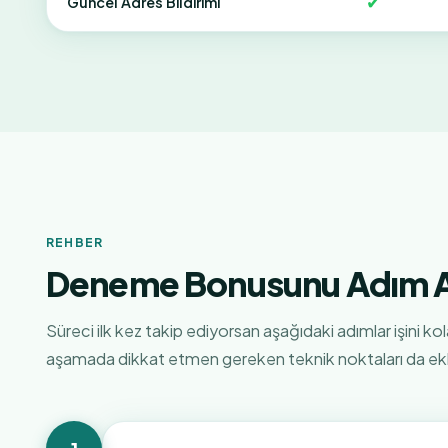
✔
Güncel Adres Bildirimi
REHBER
Deneme Bonusunu Adım 
Süreci ilk kez takip ediyorsan aşağıdaki adımlar işini ko
aşamada dikkat etmen gereken teknik noktaları da ek