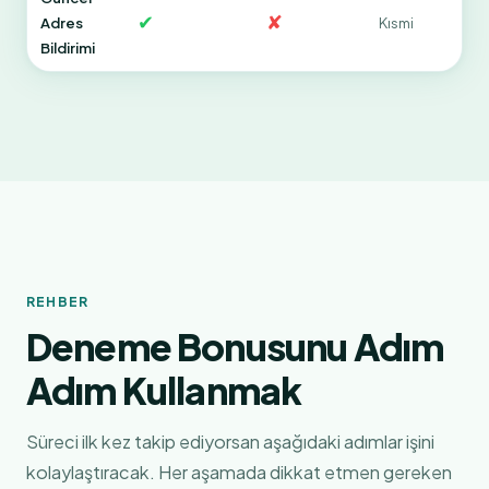
✔
✘
Adres
Kısmi
Bildirimi
REHBER
Deneme Bonusunu Adım
Adım Kullanmak
Süreci ilk kez takip ediyorsan aşağıdaki adımlar işini
kolaylaştıracak. Her aşamada dikkat etmen gereken