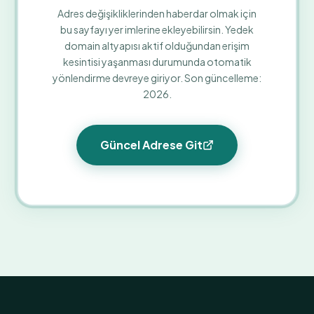
Adres değişikliklerinden haberdar olmak için
bu sayfayı yer imlerine ekleyebilirsin. Yedek
domain altyapısı aktif olduğundan erişim
kesintisi yaşanması durumunda otomatik
yönlendirme devreye giriyor. Son güncelleme:
2026.
Güncel Adrese Git