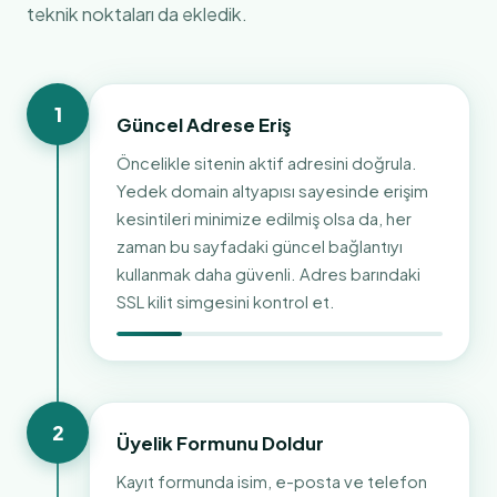
teknik noktaları da ekledik.
1
Güncel Adrese Eriş
Öncelikle sitenin aktif adresini doğrula.
Yedek domain altyapısı sayesinde erişim
kesintileri minimize edilmiş olsa da, her
zaman bu sayfadaki güncel bağlantıyı
kullanmak daha güvenli. Adres barındaki
SSL kilit simgesini kontrol et.
2
Üyelik Formunu Doldur
Kayıt formunda isim, e-posta ve telefon