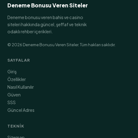
Deneme Bonusu Veren Siteler
Deneme bonusu veren bahis ve casino
siteleri hakkında güncel, şeffaf ve teknik
odaklı rehber içerikleri.
©
2026
Deneme Bonusu Veren Siteler. Tüm hakları saklıdır.
SAYFALAR
Giriş
Özellikler
Nasıl Kullanılır
Güven
SSS
Güncel Adres
TEKNIK
Sitemap