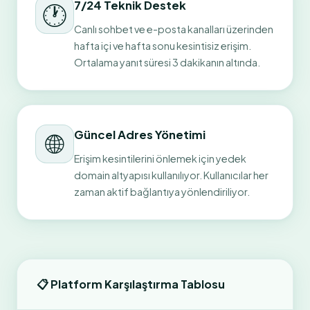
7/24 Teknik Destek
🕐
Canlı sohbet ve e-posta kanalları üzerinden
hafta içi ve hafta sonu kesintisiz erişim.
Ortalama yanıt süresi 3 dakikanın altında.
Güncel Adres Yönetimi
🌐
Erişim kesintilerini önlemek için yedek
domain altyapısı kullanılıyor. Kullanıcılar her
zaman aktif bağlantıya yönlendiriliyor.
📋 Platform Karşılaştırma Tablosu