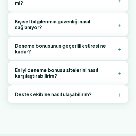
bonusu vermeyebilir. Bazı platformlar telefon
mi?
adres bölümünü kontrol et. Yedek domain
numarası doğrulamasını da şart koşuyor.
altyapısı sayesinde aktif bir bağlantı her zaman
burada paylaşılıyor. Alternatif olarak canlı destek
Evet. 320px ekran genişliğine kadar optimize
Kişisel bilgilerimin güvenliği nasıl
+
sağlanıyor?
hattına ulaşarak anlık yönlendirme alabilirsin.
edilmiş responsive tasarım sayesinde tüm işlemler
mobil cihazdan yapılabiliyor. Ayrıca iOS ve Android
için native uygulama indirme seçeneği de mevcut.
Tüm form verileri ve işlem bilgileri TLS 1.3 üzerinde
Deneme bonusunun geçerlilik süresi ne
+
kadar?
Bonusun mobil ve masaüstünde eşit koşullarda
256-bit AES şifrelemeyle korunuyor. İki faktörlü
geçerli.
doğrulama (2FA) aktif edildiğinde hesap güvenliği
bir kademe daha artıyor. Kişisel veriler üçüncü
Platform politikasına göre değişmekle birlikte
En iyi deneme bonusu sitelerini nasıl
+
karşılaştırabilirim?
taraflarla paylaşılmıyor.
çoğu sitede 7 ila 30 gün arasında değişiyor. Süre
dolduğunda kullanılmayan bonus bakiyesi
otomatik olarak sıfırlanıyor. Bu yüzden bonus aktif
+
Karşılaştırma yaparken üç temel metriğe odaklan:
Destek ekibine nasıl ulaşabilirim?
edildikten sonra vakit geçirmeden kullanmaya
çevrim şartı, geçerlilik süresi ve maksimum çekim
başlamak mantıklı.
limiti. Düşük çevrim şartı (5x–10x arası) ve uzun
Canlı sohbet butonu üzerinden 7/24 anlık destek
geçerlilik süresi (14 gün ve üzeri) genellikle kullanıcı
alabilirsin. Ortalama yanıt süresi 3 dakikanın altında.
dostu bir platform işareti. Bu sayfadaki
E-posta kanalı da aktif; ancak yanıt süresi 2–4 saat
karşılaştırma tablosu da başlangıç için iyi bir