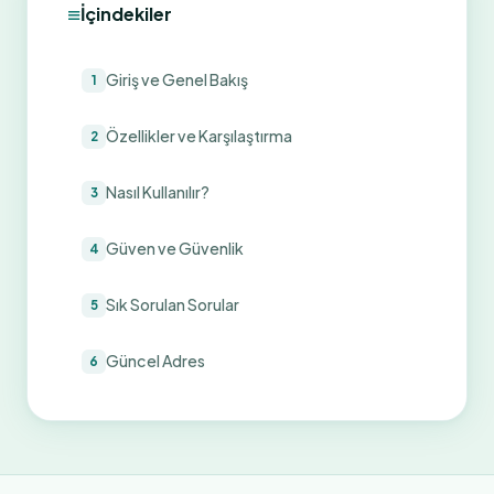
İçindekiler
Giriş ve Genel Bakış
1
Özellikler ve Karşılaştırma
2
Nasıl Kullanılır?
3
Güven ve Güvenlik
4
Sık Sorulan Sorular
5
Güncel Adres
6