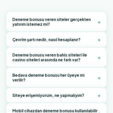
Deneme bonusu veren siteler gerçekten
+
yatırım istemez mi?
+
Evet, tanım olarak deneme bonusu yatırımsız
Çevrim şartı nedir, nasıl hesaplanır?
verilen bir bonus türüdür. Üyelik tamamlandıktan
sonra hesabına tanımlanan bu bakiye, herhangi bir
Çevrim şartı, bonusu çekebilmek için oluşturman
Deneme bonusu veren bahis siteleri ile
+
para yatırma işlemi gerektirmez. Ancak çevrim
casino siteleri arasında ne fark var?
gereken toplam bahis hacmini gösterir. Örneğin
şartı tamamlanmadan kazancı çekemezsin — bu
50 TL bonus ve 10x çevrim şartı varsa, 500 TL
ayrımı unutmamak önemli.
tutarında bahis yapman gerekiyor. Bu şart
Bahis sitelerindeki deneme bonusu genellikle
Bedava deneme bonusu her üyeye mi
+
verilir?
tamamlandığında kazanç çekilebilir hale geliyor.
spor etkinliklerine yönelik kullanılıyor; belirli bir
minimum oran şartı olabiliyor (örneğin 1.50 ve
üzeri). Casino sitelerindeyse bonus slot ve masa
+
Genellikle yalnızca ilk kez üye olan kullanıcılara
Siteye erişemiyorum, ne yapmalıyım?
oyunlarında geçerli, oran kısıtı bulunmuyor. Her iki
tanımlanır. Aynı IP adresi veya cihazdan daha önce
kategoride çevrim şartları da farklı seviyelerde.
üyelik açılmışsa, sistem bunu tespit edebilir ve
Erişim sorunu yaşıyorsan önce bu sayfadaki güncel
Mobil cihazdan deneme bonusu kullanılabilir
+