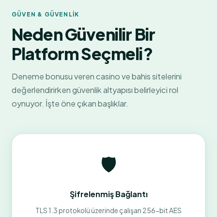
GÜVEN & GÜVENLIK
Neden Güvenilir Bir
Platform Seçmeli?
Deneme bonusu veren casino ve bahis sitelerini
değerlendirirken güvenlik altyapısı belirleyici rol
oynuyor. İşte öne çıkan başlıklar.
🛡️
Şifrelenmiş Bağlantı
TLS 1.3 protokolü üzerinde çalışan 256-bit AES