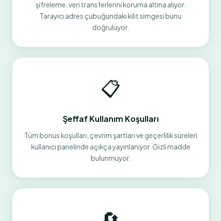
şifreleme, veri transferlerini koruma altına alıyor.
Tarayıcı adres çubuğundaki kilit simgesi bunu
doğruluyor.
📋
Şeffaf Kullanım Koşulları
Tüm bonus koşulları, çevrim şartları ve geçerlilik süreleri
kullanıcı panelinde açıkça yayınlanıyor. Gizli madde
bulunmuyor.
🔄