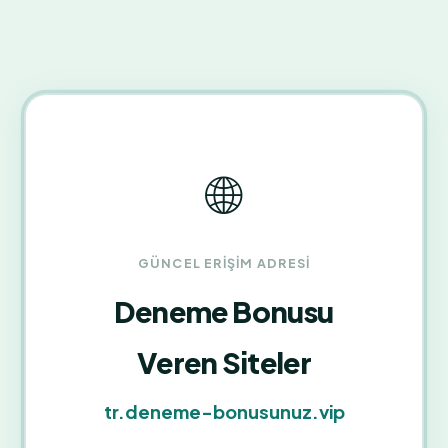
arasında değişebiliyor. Acil durumlarda canlı
referans.
sohbet tercih edilmeli.
🌐
GÜNCEL ERIŞIM ADRESI
Deneme Bonusu
Veren Siteler
tr.deneme-bonusunuz.vip