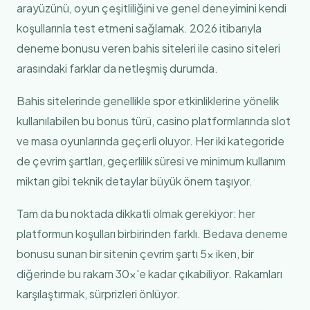
arayüzünü, oyun çeşitliliğini ve genel deneyimini kendi
koşullarınla test etmeni sağlamak. 2026 itibarıyla
deneme bonusu veren bahis siteleri ile casino siteleri
arasındaki farklar da netleşmiş durumda.
Bahis sitelerinde genellikle spor etkinliklerine yönelik
kullanılabilen bu bonus türü, casino platformlarında slot
ve masa oyunlarında geçerli oluyor. Her iki kategoride
de çevrim şartları, geçerlilik süresi ve minimum kullanım
miktarı gibi teknik detaylar büyük önem taşıyor.
Tam da bu noktada dikkatli olmak gerekiyor: her
platformun koşulları birbirinden farklı. Bedava deneme
bonusu sunan bir sitenin çevrim şartı 5x iken, bir
diğerinde bu rakam 30x'e kadar çıkabiliyor. Rakamları
karşılaştırmak, sürprizleri önlüyor.