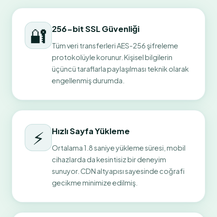
256-bit SSL Güvenliği
🔐
Tüm veri transferleri AES-256 şifreleme
protokolüyle korunur. Kişisel bilgilerin
üçüncü taraflarla paylaşılması teknik olarak
engellenmiş durumda.
Hızlı Sayfa Yükleme
⚡
Ortalama 1.8 saniye yükleme süresi, mobil
cihazlarda da kesintisiz bir deneyim
sunuyor. CDN altyapısı sayesinde coğrafi
gecikme minimize edilmiş.