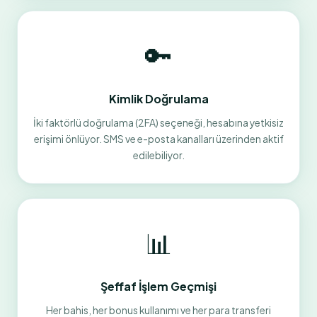
🔑
Kimlik Doğrulama
İki faktörlü doğrulama (2FA) seçeneği, hesabına yetkisiz
erişimi önlüyor. SMS ve e-posta kanalları üzerinden aktif
edilebiliyor.
📊
Şeffaf İşlem Geçmişi
Her bahis, her bonus kullanımı ve her para transferi