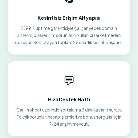
Kesintisiz Erişim Altyapısı
%99.7 uptime garantisiyle çalışan yedek domain
sistemi, olası erişim sorunlarını kullanıcı fark etmeden
çözüyor. Son 12 ayda toplam 26 saatlik kesinti yaşandı.
💬
Hızlı Destek Hattı
Canlı sohbet üzerinden ortalama 3 dakika yanıt süresi.
Teknik sorunlar, hesap işlemleri ve bonus sorguları için
7/24 erişim mevcut.