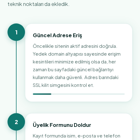
teknik noktaları da ekledik.
1
Güncel Adrese Eriş
Öncelikle sitenin aktif adresini doğrula.
Yedek domain altyapısı sayesinde erişim
kesintileri minimize edilmiş olsa da, her
zaman bu sayfadaki güncel bağlantıyı
kullanmak daha güvenli. Adres barındaki
SSL kilit simgesini kontrol et.
2
Üyelik Formunu Doldur
Kayıt formunda isim, e-posta ve telefon