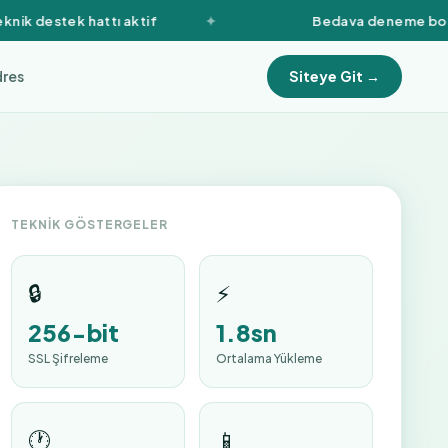
ik destek hattı aktif
Bedava deneme bonusu 
dres
Siteye Git →
TEKNIK GÖSTERGELER
🔒
⚡
256-bit
1.8sn
SSL Şifreleme
Ortalama Yükleme
🕐
📱