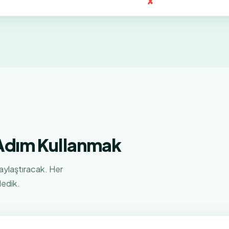
✘
Adım Kullanmak
laylaştıracak. Her
ledik.