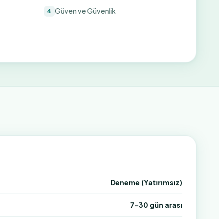
Güven ve Güvenlik
4
Deneme (Yatırımsız)
7–30 gün arası