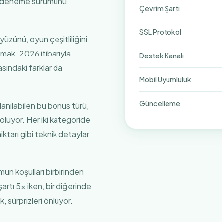
ce deneme sürümünü
Çevrim Şartı
SSL Protokol
üzünü, oyun çeşitliliğini
mak. 2026 itibarıyla
Destek Kanalı
asındaki farklar da
Mobil Uyumluluk
Güncelleme
llanılabilen bu bonus türü,
oluyor. Her iki kategoride
iktarı gibi teknik detaylar
un koşulları birbirinden
rtı 5x iken, bir diğerinde
, sürprizleri önlüyor.