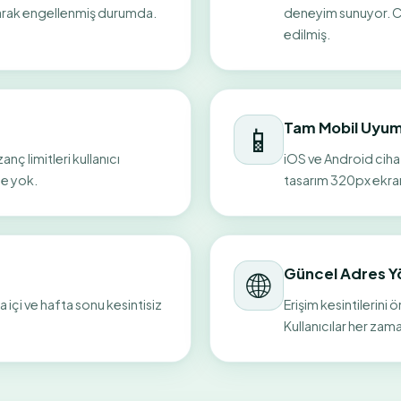
olarak engellenmiş durumda.
deneyim sunuyor. C
edilmiş.
Tam Mobil Uyum
📱
nç limitleri kullanıcı
iOS ve Android cih
de yok.
tasarım 320px ekran
Güncel Adres Y
🌐
 içi ve hafta sonu kesintisiz
Erişim kesintilerini 
Kullanıcılar her zam