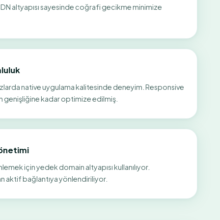
DN altyapısı sayesinde coğrafi gecikme minimize
luluk
azlarda native uygulama kalitesinde deneyim. Responsive
 genişliğine kadar optimize edilmiş.
önetimi
önlemek için yedek domain altyapısı kullanılıyor.
an aktif bağlantıya yönlendiriliyor.