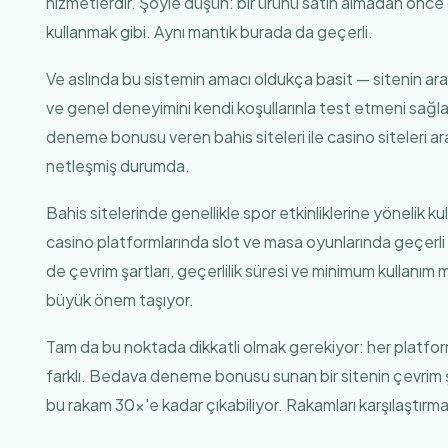
hizmetlerdir. Şöyle düşün: bir ürünü satın almadan ön
kullanmak gibi. Aynı mantık burada da geçerli.
Ve aslında bu sistemin amacı oldukça basit — sitenin aray
ve genel deneyimini kendi koşullarınla test etmeni sağla
deneme bonusu veren bahis siteleri ile casino siteleri ar
netleşmiş durumda.
Bahis sitelerinde genellikle spor etkinliklerine yönelik ku
casino platformlarında slot ve masa oyunlarında geçerli 
de çevrim şartları, geçerlilik süresi ve minimum kullanım m
büyük önem taşıyor.
Tam da bu noktada dikkatli olmak gerekiyor: her platform
farklı. Bedava deneme bonusu sunan bir sitenin çevrim şa
bu rakam 30x'e kadar çıkabiliyor. Rakamları karşılaştırmak