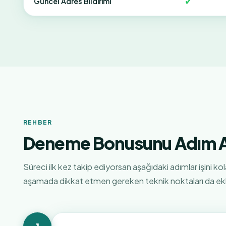
✔
Güncel Adres Bildirimi
REHBER
Deneme Bonusunu Adım 
Süreci ilk kez takip ediyorsan aşağıdaki adımlar işini ko
aşamada dikkat etmen gereken teknik noktaları da ek