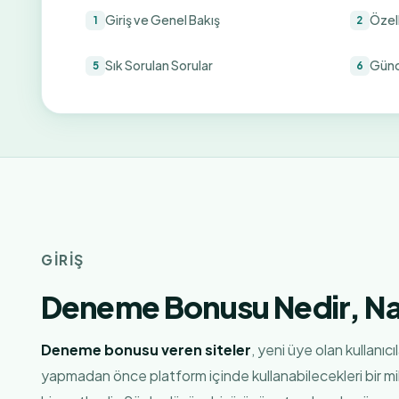
Giriş ve Genel Bakış
Özell
1
2
Sık Sorulan Sorular
Günc
5
6
GIRIŞ
Deneme Bonusu Nedir, Nası
Deneme bonusu veren siteler
, yeni üye olan kullanıcı
yapmadan önce platform içinde kullanabilecekleri bir mi