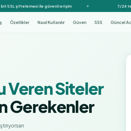
 SSL şifrelemesi ile güvenli erişim
7/24 tekn
ş
Özellikler
Nasıl Kullanılır
Güven
SSS
Güncel A
Veren Siteler
n Gerekenler
ştırıyorsan