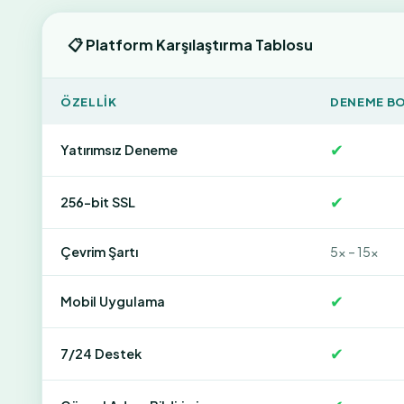
📋 Platform Karşılaştırma Tablosu
ÖZELLIK
DENEME BO
✔
Yatırımsız Deneme
✔
256-bit SSL
Çevrim Şartı
5x – 15x
✔
Mobil Uygulama
✔
7/24 Destek