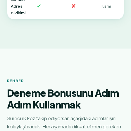
✔
✘
Adres
Kısmi
Bildirimi
REHBER
Deneme Bonusunu Adım
Adım Kullanmak
Süreci ilk kez takip ediyorsan aşağıdaki adımlar işini
kolaylaştıracak. Her aşamada dikkat etmen gereken