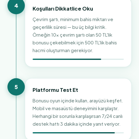
4
Koşulları Dikkatlice Oku
Çevrim şartı, minimum bahis miktarı ve
geçerlilik süresi — bu üç bilgi kritik.
Örneğin 10x çevrim şartı olan 50 TL'lik
bonusu çekebilmek için 500 TL'lik bahis
hacmi oluşturman gerekiyor.
5
Platformu Test Et
Bonusu oyun içinde kullan, arayüzü keşfet.
Mobil ve masaüstü deneyimini karşılaştır.
Herhangi bir sorunla karşılaşırsan 7/24 canlı
destek hattı 3 dakika içinde yanıt veriyor.