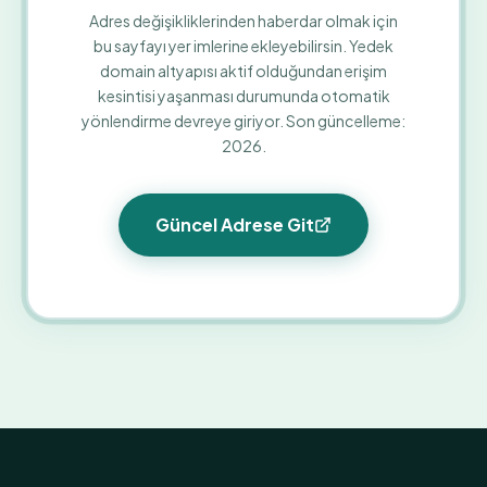
Adres değişikliklerinden haberdar olmak için
bu sayfayı yer imlerine ekleyebilirsin. Yedek
domain altyapısı aktif olduğundan erişim
kesintisi yaşanması durumunda otomatik
yönlendirme devreye giriyor. Son güncelleme:
2026.
Güncel Adrese Git