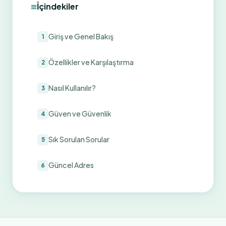
İçindekiler
Giriş ve Genel Bakış
1
Özellikler ve Karşılaştırma
2
Nasıl Kullanılır?
3
Güven ve Güvenlik
4
Sık Sorulan Sorular
5
Güncel Adres
6