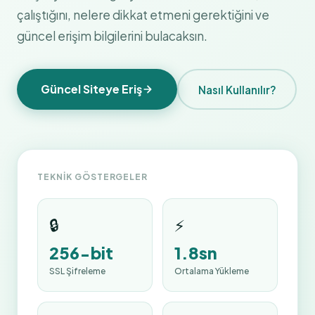
çalıştığını, nelere dikkat etmeni gerektiğini ve
güncel erişim bilgilerini bulacaksın.
Güncel Siteye Eriş
Nasıl Kullanılır?
TEKNIK GÖSTERGELER
🔒
⚡
256-bit
1.8sn
SSL Şifreleme
Ortalama Yükleme