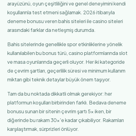
arayüzünü, oyun çeşitliliğini ve genel deneyimini kendi
koşullarınla test etmeni sağlamak. 2026 itibarıyla
deneme bonusu veren bahis siteleri ile casino siteleri
arasındaki farklar da netleşmiş durumda.
Bahis sitelerinde genellikle spor etkinliklerine yönelik
kullanılabilen bu bonus türü, casino platformlarında slot
ve masa oyunlarında geçerli oluyor. Her iki kategoride
de çevrim şartları, geçerlilik süresi ve minimum kullanım
miktarı gibi teknik detaylar büyük önem taşıyor.
Tam da bu noktada dikkatli olmak gerekiyor: her
platformun koşulları birbirinden farklı. Bedava deneme
bonusu sunan bir sitenin çevrim şartı 5x iken, bir
diğerinde bu rakam 30x'e kadar çıkabiliyor. Rakamları
karşılaştırmak, sürprizleri önlüyor.