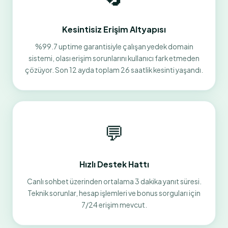
Kesintisiz Erişim Altyapısı
%99.7 uptime garantisiyle çalışan yedek domain
sistemi, olası erişim sorunlarını kullanıcı fark etmeden
çözüyor. Son 12 ayda toplam 26 saatlik kesinti yaşandı.
💬
Hızlı Destek Hattı
Canlı sohbet üzerinden ortalama 3 dakika yanıt süresi.
Teknik sorunlar, hesap işlemleri ve bonus sorguları için
7/24 erişim mevcut.