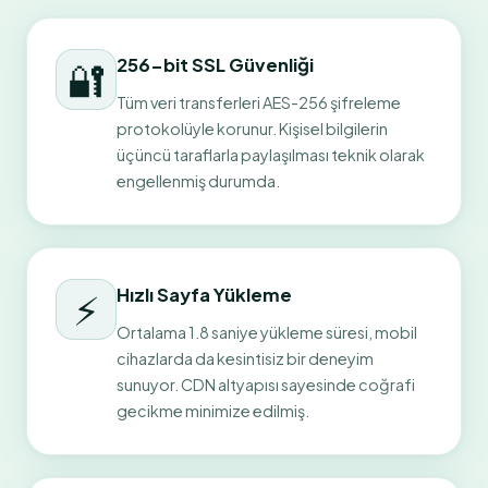
256-bit SSL Güvenliği
🔐
Tüm veri transferleri AES-256 şifreleme
protokolüyle korunur. Kişisel bilgilerin
üçüncü taraflarla paylaşılması teknik olarak
engellenmiş durumda.
Hızlı Sayfa Yükleme
⚡
Ortalama 1.8 saniye yükleme süresi, mobil
cihazlarda da kesintisiz bir deneyim
sunuyor. CDN altyapısı sayesinde coğrafi
gecikme minimize edilmiş.