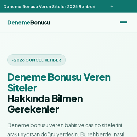
Deneme Bonusu Veren Siteler 2026 Rehberi
Deneme
Bonusu
2026 GÜNCEL REHBER
Deneme Bonusu Veren
Siteler
Hakkında Bilmen
Gerekenler
Deneme bonusu veren bahis ve casino sitelerini
araştırıyorsan doğru yerdesin. Bu rehberde; nasıl