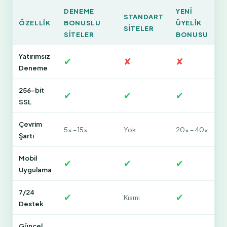
DENEME
YENI
STANDART
ÖZELLIK
BONUSLU
ÜYELIK
SITELER
SITELER
BONUSU
Yatırımsız
✔
✘
✘
Deneme
256-bit
✔
✔
✔
SSL
Çevrim
5x – 15x
Yok
20x – 40x
Şartı
Mobil
✔
✔
✔
Uygulama
7/24
✔
✔
Kısmi
Destek
Güncel