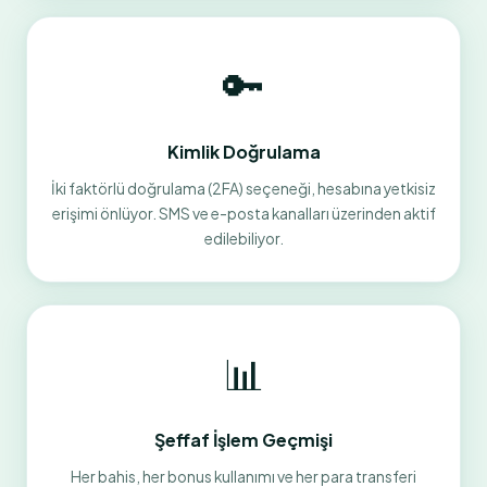
🔑
Kimlik Doğrulama
İki faktörlü doğrulama (2FA) seçeneği, hesabına yetkisiz
erişimi önlüyor. SMS ve e-posta kanalları üzerinden aktif
edilebiliyor.
📊
Şeffaf İşlem Geçmişi
Her bahis, her bonus kullanımı ve her para transferi