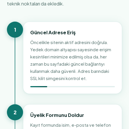
teknik noktaları da ekledik.
1
Güncel Adrese Eriş
Öncelikle sitenin aktif adresini doğrula.
Yedek domain altyapısı sayesinde erişim
kesintileri minimize edilmiş olsa da, her
zaman bu sayfadaki güncel bağlantıyı
kullanmak daha güvenli. Adres barındaki
SSL kilit simgesini kontrol et.
2
Üyelik Formunu Doldur
Kayıt formunda isim, e-posta ve telefon