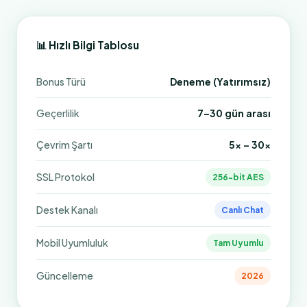
📊 Hızlı Bilgi Tablosu
Bonus Türü
Deneme (Yatırımsız)
Geçerlilik
7–30 gün arası
Çevrim Şartı
5x – 30x
SSL Protokol
256-bit AES
Destek Kanalı
Canlı Chat
Mobil Uyumluluk
Tam Uyumlu
Güncelleme
2026