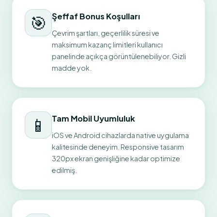
Şeffaf Bonus Koşulları
🎯
Çevrim şartları, geçerlilik süresi ve
maksimum kazanç limitleri kullanıcı
panelinde açıkça görüntülenebiliyor. Gizli
madde yok.
Tam Mobil Uyumluluk
📱
iOS ve Android cihazlarda native uygulama
kalitesinde deneyim. Responsive tasarım
320px ekran genişliğine kadar optimize
edilmiş.