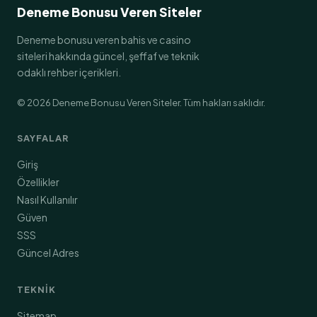
Deneme Bonusu Veren Siteler
Deneme bonusu veren bahis ve casino
siteleri hakkında güncel, şeffaf ve teknik
odaklı rehber içerikleri.
©
2026
Deneme Bonusu Veren Siteler. Tüm hakları saklıdır.
SAYFALAR
Giriş
Özellikler
Nasıl Kullanılır
Güven
SSS
Güncel Adres
TEKNIK
Sitemap