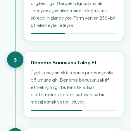
bilgilerini gir. Gerçek bilgi kullanmak,
ilerleyen aşamalarda kimlik doğrulama
sürecini hızlandırıyor. Form verileri 256-bit
şifrelemeyle iletiliyor.
3
Deneme Bonusunu Talep Et
Üyelik onaylandıktan sonra promosyonlar
bölümüne git. Deneme bonusunu aktif
etmek için ilgili butona tıkla. Bazı
platformlarda destek hattına kısa bir
mesaj atmak yeterli oluyor.