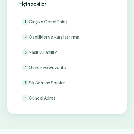
İçindekiler
Giriş ve Genel Bakış
1
Özellikler ve Karşılaştırma
2
Nasıl Kullanılır?
3
Güven ve Güvenlik
4
Sık Sorulan Sorular
5
Güncel Adres
6