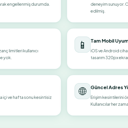
olarak engellenmiş durumda.
deneyim sunuyor. C
edilmiş.
Tam Mobil Uyum
📱
nç limitleri kullanıcı
iOS ve Android cih
de yok.
tasarım 320px ekran
Güncel Adres Y
🌐
 içi ve hafta sonu kesintisiz
Erişim kesintilerini 
Kullanıcılar her zam