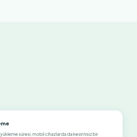
leme
yükleme süresi, mobil cihazlarda da kesintisiz bir