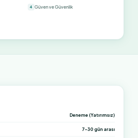
Güven ve Güvenlik
4
Deneme (Yatırımsız)
7–30 gün arası