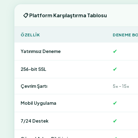
📋 Platform Karşılaştırma Tablosu
ÖZELLIK
DENEME BO
✔
Yatırımsız Deneme
✔
256-bit SSL
Çevrim Şartı
5x – 15x
✔
Mobil Uygulama
✔
7/24 Destek