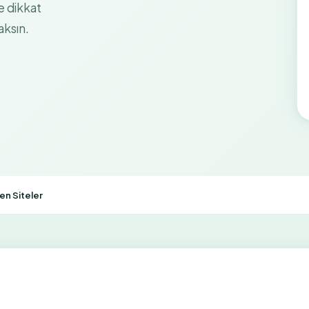
e dikkat
aksın.
n Siteler