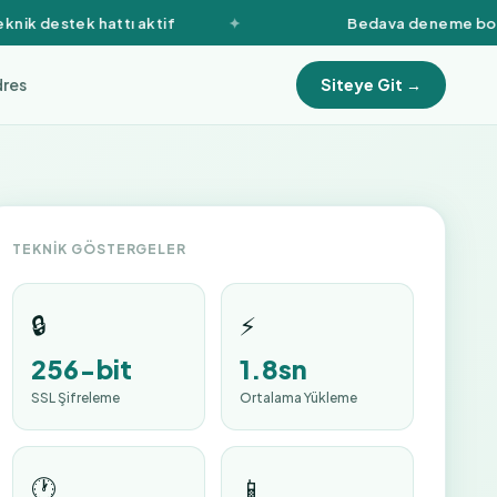
ik destek hattı aktif
Bedava deneme bonusu 
dres
Siteye Git →
TEKNIK GÖSTERGELER
🔒
⚡
256-bit
1.8sn
SSL Şifreleme
Ortalama Yükleme
🕐
📱