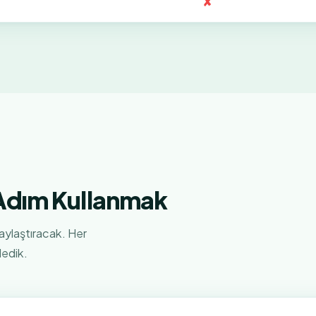
✘
Adım Kullanmak
laylaştıracak. Her
ledik.