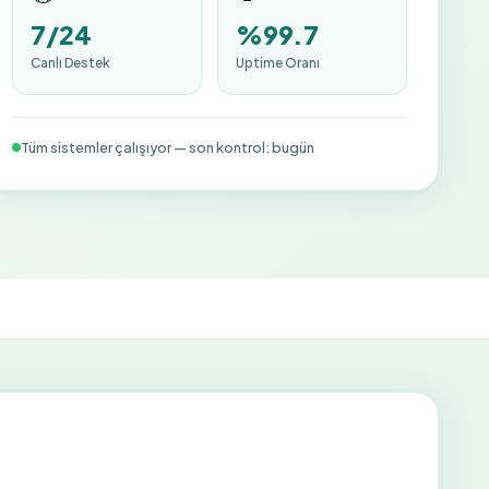
7/24
%99.7
Canlı Destek
Uptime Oranı
Tüm sistemler çalışıyor — son kontrol: bugün