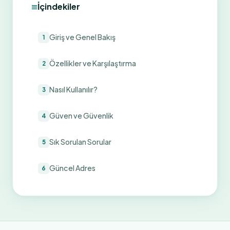
İçindekiler
Giriş ve Genel Bakış
1
Özellikler ve Karşılaştırma
2
Nasıl Kullanılır?
3
Güven ve Güvenlik
4
Sık Sorulan Sorular
5
Güncel Adres
6