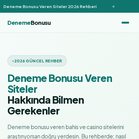
Deneme Bonusu Veren Siteler 2026 Rehberi
Deneme
Bonusu
2026 GÜNCEL REHBER
Deneme Bonusu Veren
Siteler
Hakkında Bilmen
Gerekenler
Deneme bonusu veren bahis ve casino sitelerini
araştırıyorsan doğru yerdesin. Bu rehberde; nasıl