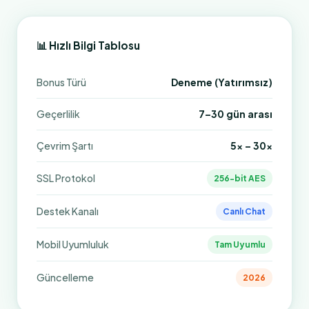
📊 Hızlı Bilgi Tablosu
Bonus Türü
Deneme (Yatırımsız)
Geçerlilik
7–30 gün arası
Çevrim Şartı
5x – 30x
SSL Protokol
256-bit AES
Destek Kanalı
Canlı Chat
Mobil Uyumluluk
Tam Uyumlu
Güncelleme
2026