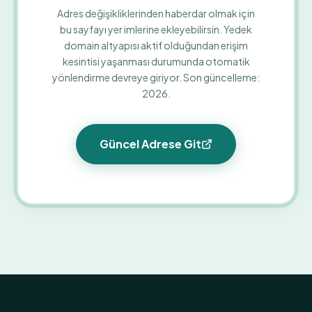
Adres değişikliklerinden haberdar olmak için
bu sayfayı yer imlerine ekleyebilirsin. Yedek
domain altyapısı aktif olduğundan erişim
kesintisi yaşanması durumunda otomatik
yönlendirme devreye giriyor. Son güncelleme:
2026.
Güncel Adrese Git