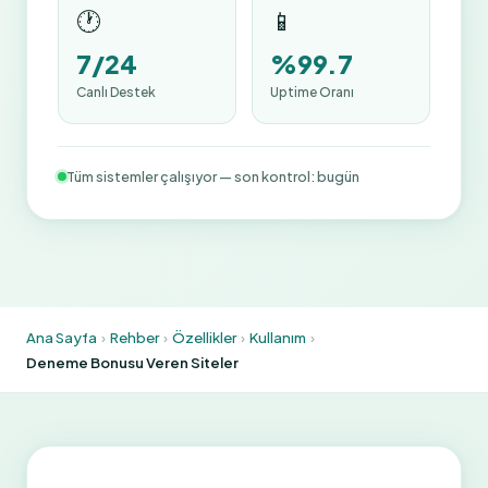
🕐
📱
7/24
%99.7
Canlı Destek
Uptime Oranı
Tüm sistemler çalışıyor — son kontrol: bugün
Ana Sayfa
Rehber
Özellikler
Kullanım
Deneme Bonusu Veren Siteler