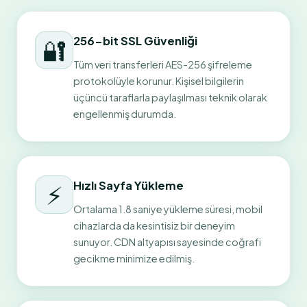
256-bit SSL Güvenliği
🔐
Tüm veri transferleri AES-256 şifreleme
protokolüyle korunur. Kişisel bilgilerin
üçüncü taraflarla paylaşılması teknik olarak
engellenmiş durumda.
Hızlı Sayfa Yükleme
⚡
Ortalama 1.8 saniye yükleme süresi, mobil
cihazlarda da kesintisiz bir deneyim
sunuyor. CDN altyapısı sayesinde coğrafi
gecikme minimize edilmiş.