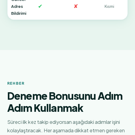
✔
✘
Adres
Kısmi
Bildirimi
REHBER
Deneme Bonusunu Adım
Adım Kullanmak
Süreci ilk kez takip ediyorsan aşağıdaki adımlar işini
kolaylaştıracak. Her aşamada dikkat etmen gereken