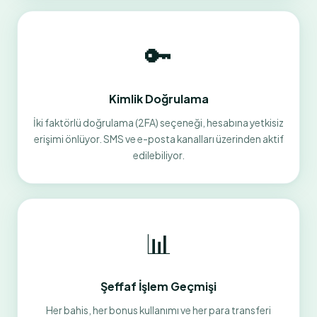
🔑
Kimlik Doğrulama
İki faktörlü doğrulama (2FA) seçeneği, hesabına yetkisiz
erişimi önlüyor. SMS ve e-posta kanalları üzerinden aktif
edilebiliyor.
📊
Şeffaf İşlem Geçmişi
Her bahis, her bonus kullanımı ve her para transferi