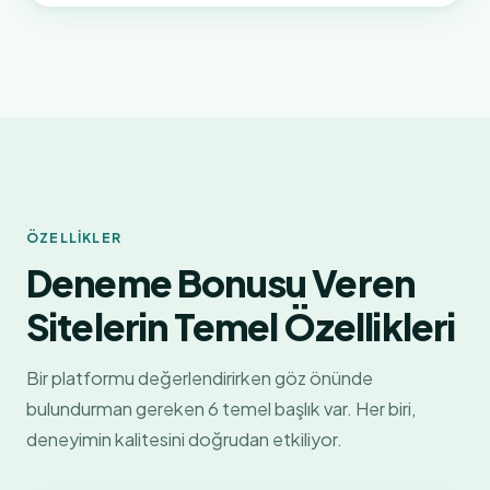
ÖZELLIKLER
Deneme Bonusu Veren
Sitelerin Temel Özellikleri
Bir platformu değerlendirirken göz önünde
bulundurman gereken 6 temel başlık var. Her biri,
deneyimin kalitesini doğrudan etkiliyor.