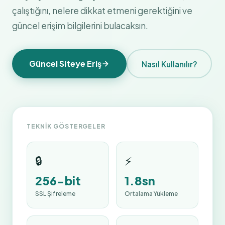
çalıştığını, nelere dikkat etmeni gerektiğini ve
güncel erişim bilgilerini bulacaksın.
Güncel Siteye Eriş
Nasıl Kullanılır?
TEKNIK GÖSTERGELER
🔒
⚡
256-bit
1.8sn
SSL Şifreleme
Ortalama Yükleme