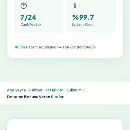
🕐
📱
7/24
%99.7
Canlı Destek
Uptime Oranı
Tüm sistemler çalışıyor — son kontrol: bugün
Ana Sayfa
Rehber
Özellikler
Kullanım
Deneme Bonusu Veren Siteler