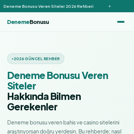
Deneme Bonusu Veren Siteler 2026 Rehberi
Deneme
Bonusu
2026 GÜNCEL REHBER
Deneme Bonusu Veren
Siteler
Hakkında Bilmen
Gerekenler
Deneme bonusu veren bahis ve casino sitelerini
araştırıyorsan doğru yerdesin. Bu rehberde; nasıl