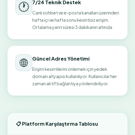
7/24 Teknik Destek
🕐
Canlı sohbet ve e-posta kanalları üzerinden
hafta içi ve hafta sonu kesintisiz erişim.
Ortalama yanıt süresi 3 dakikanın altında.
Güncel Adres Yönetimi
🌐
Erişim kesintilerini önlemek için yedek
domain altyapısı kullanılıyor. Kullanıcılar her
zaman aktif bağlantıya yönlendiriliyor.
📋 Platform Karşılaştırma Tablosu