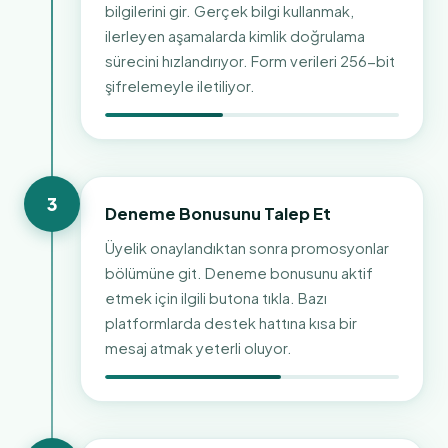
bilgilerini gir. Gerçek bilgi kullanmak,
ilerleyen aşamalarda kimlik doğrulama
sürecini hızlandırıyor. Form verileri 256-bit
şifrelemeyle iletiliyor.
3
Deneme Bonusunu Talep Et
Üyelik onaylandıktan sonra promosyonlar
bölümüne git. Deneme bonusunu aktif
etmek için ilgili butona tıkla. Bazı
platformlarda destek hattına kısa bir
mesaj atmak yeterli oluyor.