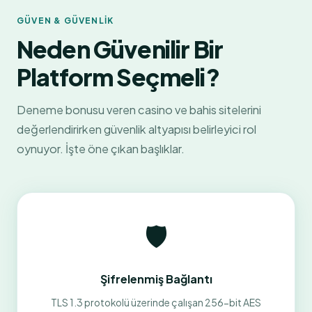
GÜVEN & GÜVENLIK
Neden Güvenilir Bir
Platform Seçmeli?
Deneme bonusu veren casino ve bahis sitelerini
değerlendirirken güvenlik altyapısı belirleyici rol
oynuyor. İşte öne çıkan başlıklar.
🛡️
Şifrelenmiş Bağlantı
TLS 1.3 protokolü üzerinde çalışan 256-bit AES