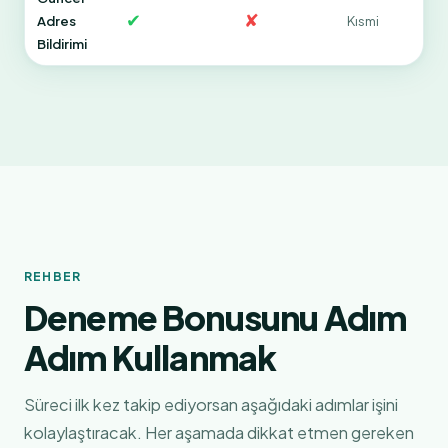
✔
✘
Adres
Kısmi
Bildirimi
REHBER
Deneme Bonusunu Adım
Adım Kullanmak
Süreci ilk kez takip ediyorsan aşağıdaki adımlar işini
kolaylaştıracak. Her aşamada dikkat etmen gereken