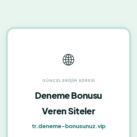
arasında değişebiliyor. Acil durumlarda canlı
referans.
sohbet tercih edilmeli.
🌐
GÜNCEL ERIŞIM ADRESI
Deneme Bonusu
Veren Siteler
tr.deneme-bonusunuz.vip