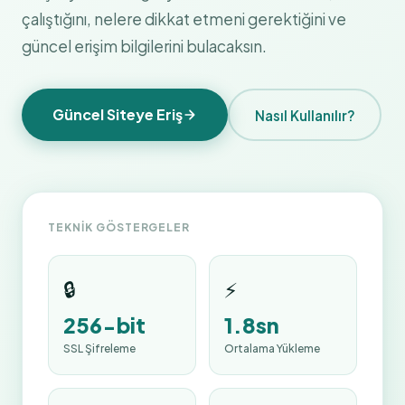
çalıştığını, nelere dikkat etmeni gerektiğini ve
güncel erişim bilgilerini bulacaksın.
Güncel Siteye Eriş
Nasıl Kullanılır?
TEKNIK GÖSTERGELER
🔒
⚡
256-bit
1.8sn
SSL Şifreleme
Ortalama Yükleme