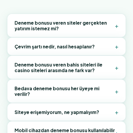
Deneme bonusu veren siteler gerçekten
+
yatırım istemez mi?
+
Evet, tanım olarak deneme bonusu yatırımsız
Çevrim şartı nedir, nasıl hesaplanır?
verilen bir bonus türüdür. Üyelik tamamlandıktan
sonra hesabına tanımlanan bu bakiye, herhangi bir
Çevrim şartı, bonusu çekebilmek için oluşturman
Deneme bonusu veren bahis siteleri ile
+
para yatırma işlemi gerektirmez. Ancak çevrim
casino siteleri arasında ne fark var?
gereken toplam bahis hacmini gösterir. Örneğin
şartı tamamlanmadan kazancı çekemezsin — bu
50 TL bonus ve 10x çevrim şartı varsa, 500 TL
ayrımı unutmamak önemli.
tutarında bahis yapman gerekiyor. Bu şart
Bahis sitelerindeki deneme bonusu genellikle
Bedava deneme bonusu her üyeye mi
+
verilir?
tamamlandığında kazanç çekilebilir hale geliyor.
spor etkinliklerine yönelik kullanılıyor; belirli bir
minimum oran şartı olabiliyor (örneğin 1.50 ve
üzeri). Casino sitelerindeyse bonus slot ve masa
+
Genellikle yalnızca ilk kez üye olan kullanıcılara
Siteye erişemiyorum, ne yapmalıyım?
oyunlarında geçerli, oran kısıtı bulunmuyor. Her iki
tanımlanır. Aynı IP adresi veya cihazdan daha önce
kategoride çevrim şartları da farklı seviyelerde.
üyelik açılmışsa, sistem bunu tespit edebilir ve
Erişim sorunu yaşıyorsan önce bu sayfadaki güncel
Mobil cihazdan deneme bonusu kullanılabilir
+