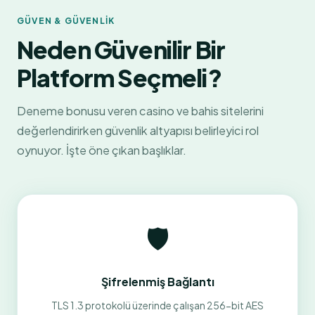
GÜVEN & GÜVENLIK
Neden Güvenilir Bir
Platform Seçmeli?
Deneme bonusu veren casino ve bahis sitelerini
değerlendirirken güvenlik altyapısı belirleyici rol
oynuyor. İşte öne çıkan başlıklar.
🛡️
Şifrelenmiş Bağlantı
TLS 1.3 protokolü üzerinde çalışan 256-bit AES