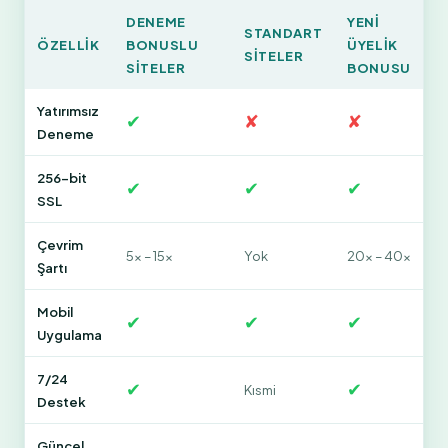
DENEME
YENI
STANDART
ÖZELLIK
BONUSLU
ÜYELIK
SITELER
SITELER
BONUSU
Yatırımsız
✔
✘
✘
Deneme
256-bit
✔
✔
✔
SSL
Çevrim
5x – 15x
Yok
20x – 40x
Şartı
Mobil
✔
✔
✔
Uygulama
7/24
✔
✔
Kısmi
Destek
Güncel