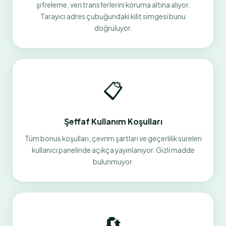
şifreleme, veri transferlerini koruma altına alıyor.
Tarayıcı adres çubuğundaki kilit simgesi bunu
doğruluyor.
📋
Şeffaf Kullanım Koşulları
Tüm bonus koşulları, çevrim şartları ve geçerlilik süreleri
kullanıcı panelinde açıkça yayınlanıyor. Gizli madde
bulunmuyor.
🔄