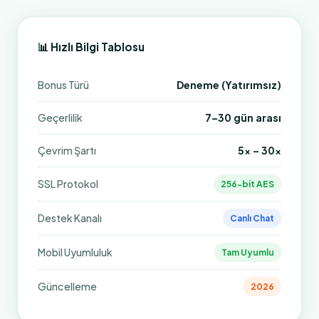
📊 Hızlı Bilgi Tablosu
Bonus Türü
Deneme (Yatırımsız)
Geçerlilik
7–30 gün arası
Çevrim Şartı
5x – 30x
SSL Protokol
256-bit AES
Destek Kanalı
Canlı Chat
Mobil Uyumluluk
Tam Uyumlu
Güncelleme
2026