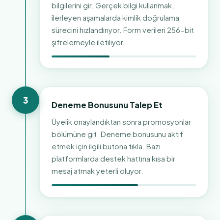
bilgilerini gir. Gerçek bilgi kullanmak,
ilerleyen aşamalarda kimlik doğrulama
sürecini hızlandırıyor. Form verileri 256-bit
şifrelemeyle iletiliyor.
3
Deneme Bonusunu Talep Et
Üyelik onaylandıktan sonra promosyonlar
bölümüne git. Deneme bonusunu aktif
etmek için ilgili butona tıkla. Bazı
platformlarda destek hattına kısa bir
mesaj atmak yeterli oluyor.