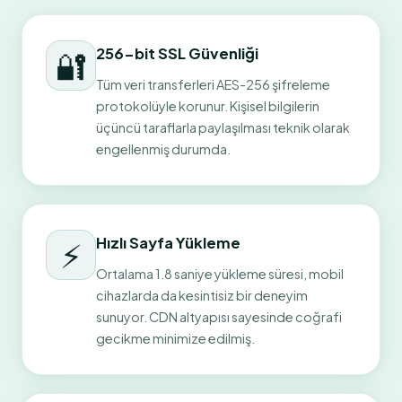
256-bit SSL Güvenliği
🔐
Tüm veri transferleri AES-256 şifreleme
protokolüyle korunur. Kişisel bilgilerin
üçüncü taraflarla paylaşılması teknik olarak
engellenmiş durumda.
Hızlı Sayfa Yükleme
⚡
Ortalama 1.8 saniye yükleme süresi, mobil
cihazlarda da kesintisiz bir deneyim
sunuyor. CDN altyapısı sayesinde coğrafi
gecikme minimize edilmiş.