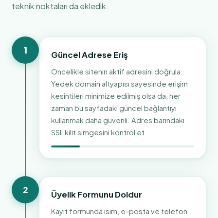
teknik noktaları da ekledik.
1
Güncel Adrese Eriş
Öncelikle sitenin aktif adresini doğrula.
Yedek domain altyapısı sayesinde erişim
kesintileri minimize edilmiş olsa da, her
zaman bu sayfadaki güncel bağlantıyı
kullanmak daha güvenli. Adres barındaki
SSL kilit simgesini kontrol et.
2
Üyelik Formunu Doldur
Kayıt formunda isim, e-posta ve telefon