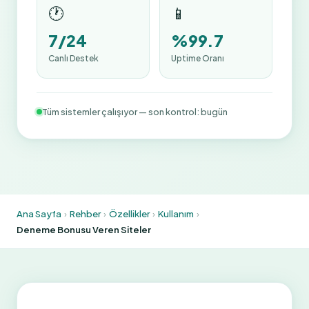
🕐
📱
7/24
%99.7
Canlı Destek
Uptime Oranı
Tüm sistemler çalışıyor — son kontrol: bugün
Ana Sayfa
Rehber
Özellikler
Kullanım
Deneme Bonusu Veren Siteler