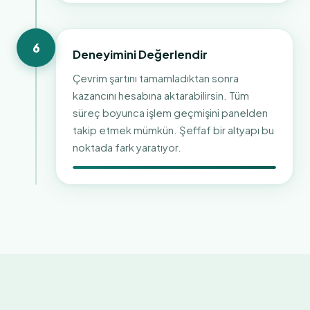
6
Deneyimini Değerlendir
Çevrim şartını tamamladıktan sonra
kazancını hesabına aktarabilirsin. Tüm
süreç boyunca işlem geçmişini panelden
takip etmek mümkün. Şeffaf bir altyapı bu
noktada fark yaratıyor.