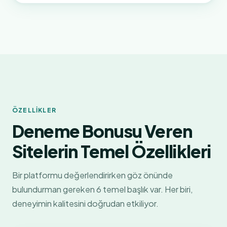
ÖZELLIKLER
Deneme Bonusu Veren
Sitelerin Temel Özellikleri
Bir platformu değerlendirirken göz önünde
bulundurman gereken 6 temel başlık var. Her biri,
deneyimin kalitesini doğrudan etkiliyor.