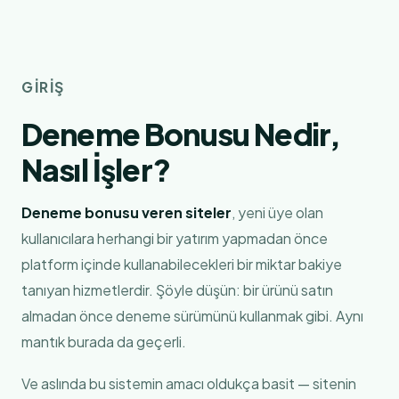
GIRIŞ
Deneme Bonusu Nedir,
Nasıl İşler?
Deneme bonusu veren siteler
, yeni üye olan
kullanıcılara herhangi bir yatırım yapmadan önce
platform içinde kullanabilecekleri bir miktar bakiye
tanıyan hizmetlerdir. Şöyle düşün: bir ürünü satın
almadan önce deneme sürümünü kullanmak gibi. Aynı
mantık burada da geçerli.
Ve aslında bu sistemin amacı oldukça basit — sitenin