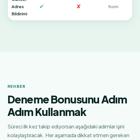
✔
✘
Adres
Kısmi
Bildirimi
REHBER
Deneme Bonusunu Adım
Adım Kullanmak
Süreci ilk kez takip ediyorsan aşağıdaki adımlar işini
kolaylaştıracak. Her aşamada dikkat etmen gereken