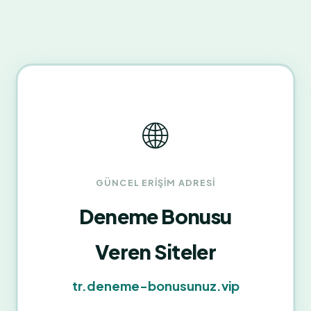
arasında değişebiliyor. Acil durumlarda canlı
referans.
sohbet tercih edilmeli.
🌐
GÜNCEL ERIŞIM ADRESI
Deneme Bonusu
Veren Siteler
tr.deneme-bonusunuz.vip