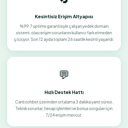
Kesintisiz Erişim Altyapısı
%99.7 uptime garantisiyle çalışan yedek domain
sistemi, olası erişim sorunlarını kullanıcı fark etmeden
çözüyor. Son 12 ayda toplam 26 saatlik kesinti yaşandı.
💬
Hızlı Destek Hattı
Canlı sohbet üzerinden ortalama 3 dakika yanıt süresi.
Teknik sorunlar, hesap işlemleri ve bonus sorguları için
7/24 erişim mevcut.