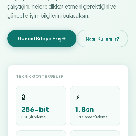
çalıştığını, nelere dikkat etmeni gerektiğini ve
güncel erişim bilgilerini bulacaksın.
Güncel Siteye Eriş
Nasıl Kullanılır?
TEKNIK GÖSTERGELER
🔒
⚡
256-bit
1.8sn
SSL Şifreleme
Ortalama Yükleme