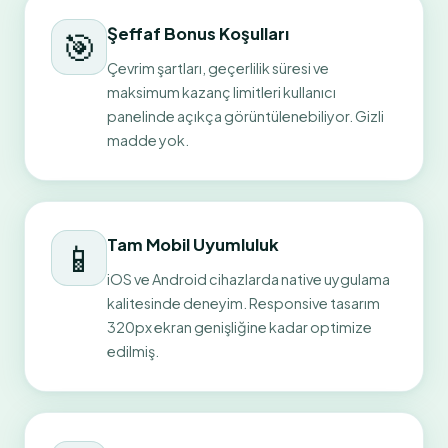
Şeffaf Bonus Koşulları
🎯
Çevrim şartları, geçerlilik süresi ve
maksimum kazanç limitleri kullanıcı
panelinde açıkça görüntülenebiliyor. Gizli
madde yok.
Tam Mobil Uyumluluk
📱
iOS ve Android cihazlarda native uygulama
kalitesinde deneyim. Responsive tasarım
320px ekran genişliğine kadar optimize
edilmiş.