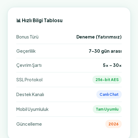
📊 Hızlı Bilgi Tablosu
Bonus Türü
Deneme (Yatırımsız)
Geçerlilik
7–30 gün arası
Çevrim Şartı
5x – 30x
SSL Protokol
256-bit AES
Destek Kanalı
Canlı Chat
Mobil Uyumluluk
Tam Uyumlu
Güncelleme
2026