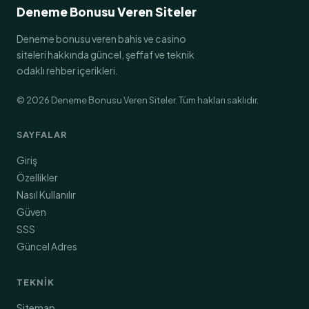
Deneme Bonusu Veren Siteler
Deneme bonusu veren bahis ve casino
siteleri hakkında güncel, şeffaf ve teknik
odaklı rehber içerikleri.
©
2026
Deneme Bonusu Veren Siteler. Tüm hakları saklıdır.
SAYFALAR
Giriş
Özellikler
Nasıl Kullanılır
Güven
SSS
Güncel Adres
TEKNIK
Sitemap