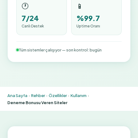
🕐
📱
7/24
%99.7
Canlı Destek
Uptime Oranı
Tüm sistemler çalışıyor — son kontrol: bugün
Ana Sayfa
Rehber
Özellikler
Kullanım
Deneme Bonusu Veren Siteler