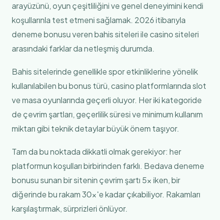
arayüzünü, oyun çeşitliliğini ve genel deneyimini kendi
koşullarınla test etmeni sağlamak. 2026 itibarıyla
deneme bonusu veren bahis siteleri ile casino siteleri
arasındaki farklar da netleşmiş durumda.
Bahis sitelerinde genellikle spor etkinliklerine yönelik
kullanılabilen bu bonus türü, casino platformlarında slot
ve masa oyunlarında geçerli oluyor. Her iki kategoride
de çevrim şartları, geçerlilik süresi ve minimum kullanım
miktarı gibi teknik detaylar büyük önem taşıyor.
Tam da bu noktada dikkatli olmak gerekiyor: her
platformun koşulları birbirinden farklı. Bedava deneme
bonusu sunan bir sitenin çevrim şartı 5x iken, bir
diğerinde bu rakam 30x'e kadar çıkabiliyor. Rakamları
karşılaştırmak, sürprizleri önlüyor.