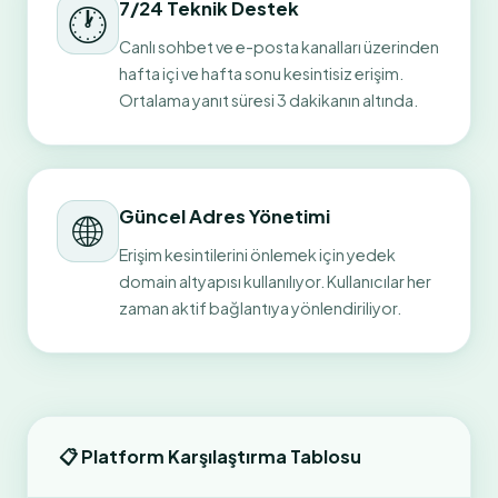
7/24 Teknik Destek
🕐
Canlı sohbet ve e-posta kanalları üzerinden
hafta içi ve hafta sonu kesintisiz erişim.
Ortalama yanıt süresi 3 dakikanın altında.
Güncel Adres Yönetimi
🌐
Erişim kesintilerini önlemek için yedek
domain altyapısı kullanılıyor. Kullanıcılar her
zaman aktif bağlantıya yönlendiriliyor.
📋 Platform Karşılaştırma Tablosu