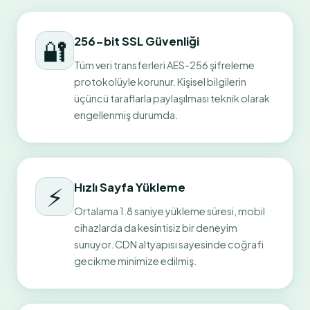
256-bit SSL Güvenliği
🔐
Tüm veri transferleri AES-256 şifreleme
protokolüyle korunur. Kişisel bilgilerin
üçüncü taraflarla paylaşılması teknik olarak
engellenmiş durumda.
Hızlı Sayfa Yükleme
⚡
Ortalama 1.8 saniye yükleme süresi, mobil
cihazlarda da kesintisiz bir deneyim
sunuyor. CDN altyapısı sayesinde coğrafi
gecikme minimize edilmiş.