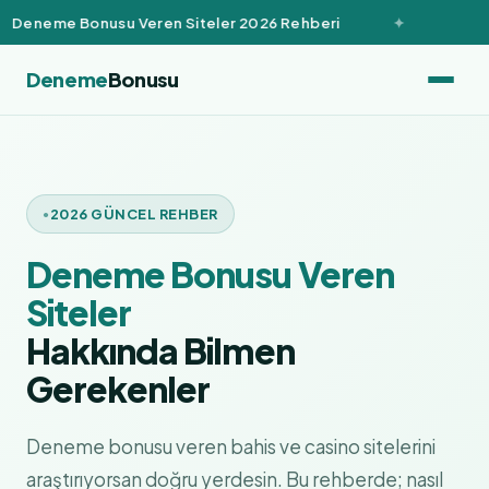
Deneme Bonusu Veren Siteler 2026 Rehberi
Deneme
Bonusu
2026 GÜNCEL REHBER
Deneme Bonusu Veren
Siteler
Hakkında Bilmen
Gerekenler
Deneme bonusu veren bahis ve casino sitelerini
araştırıyorsan doğru yerdesin. Bu rehberde; nasıl