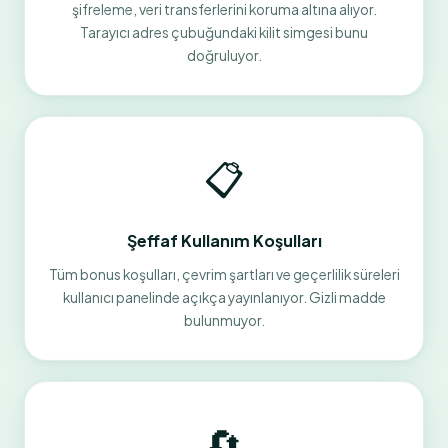
şifreleme, veri transferlerini koruma altına alıyor.
Tarayıcı adres çubuğundaki kilit simgesi bunu
doğruluyor.
📋
Şeffaf Kullanım Koşulları
Tüm bonus koşulları, çevrim şartları ve geçerlilik süreleri
kullanıcı panelinde açıkça yayınlanıyor. Gizli madde
bulunmuyor.
🔄