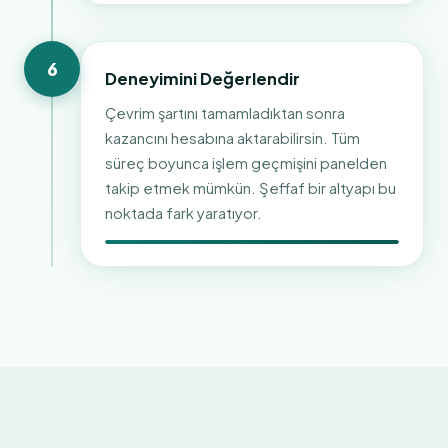
6
Deneyimini Değerlendir
Çevrim şartını tamamladıktan sonra
kazancını hesabına aktarabilirsin. Tüm
süreç boyunca işlem geçmişini panelden
takip etmek mümkün. Şeffaf bir altyapı bu
noktada fark yaratıyor.