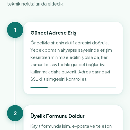
teknik noktaları da ekledik.
1
Güncel Adrese Eriş
Öncelikle sitenin aktif adresini doğrula.
Yedek domain altyapısı sayesinde erişim
kesintileri minimize edilmiş olsa da, her
zaman bu sayfadaki güncel bağlantıyı
kullanmak daha güvenli. Adres barındaki
SSL kilit simgesini kontrol et.
2
Üyelik Formunu Doldur
Kayıt formunda isim, e-posta ve telefon