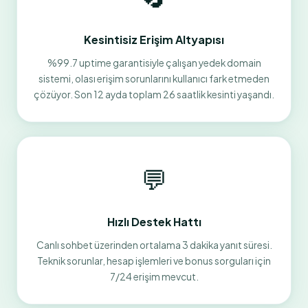
Kesintisiz Erişim Altyapısı
%99.7 uptime garantisiyle çalışan yedek domain
sistemi, olası erişim sorunlarını kullanıcı fark etmeden
çözüyor. Son 12 ayda toplam 26 saatlik kesinti yaşandı.
💬
Hızlı Destek Hattı
Canlı sohbet üzerinden ortalama 3 dakika yanıt süresi.
Teknik sorunlar, hesap işlemleri ve bonus sorguları için
7/24 erişim mevcut.