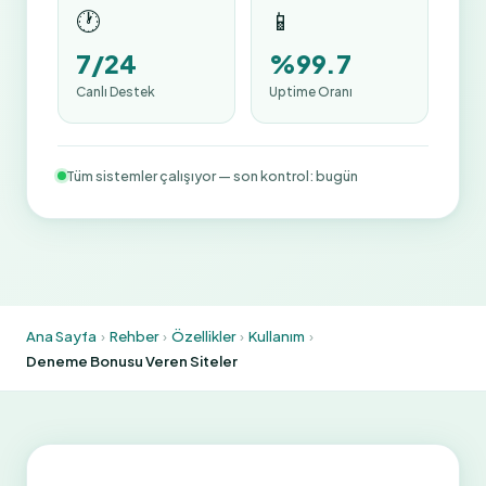
🕐
📱
7/24
%99.7
Canlı Destek
Uptime Oranı
Tüm sistemler çalışıyor — son kontrol: bugün
Ana Sayfa
Rehber
Özellikler
Kullanım
Deneme Bonusu Veren Siteler