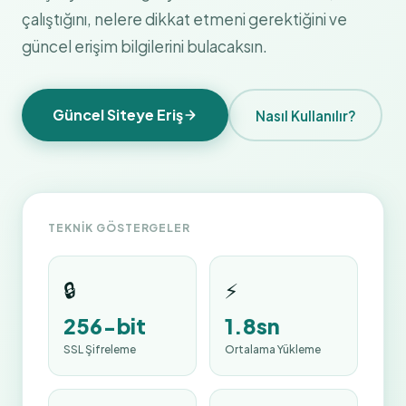
çalıştığını, nelere dikkat etmeni gerektiğini ve
güncel erişim bilgilerini bulacaksın.
Güncel Siteye Eriş
Nasıl Kullanılır?
TEKNIK GÖSTERGELER
🔒
⚡
256-bit
1.8sn
SSL Şifreleme
Ortalama Yükleme