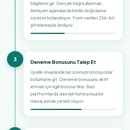
bilgilerini gir. Gerçek bilgi kullanmak,
ilerleyen aşamalarda kimlik doğrulama
sürecini hızlandırıyor. Form verileri 256-bit
şifrelemeyle iletiliyor.
3
Deneme Bonusunu Talep Et
Üyelik onaylandıktan sonra promosyonlar
bölümüne git. Deneme bonusunu aktif
etmek için ilgili butona tıkla. Bazı
platformlarda destek hattına kısa bir
mesaj atmak yeterli oluyor.