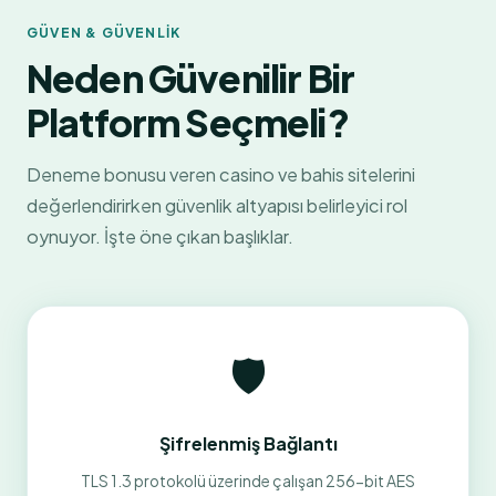
GÜVEN & GÜVENLIK
Neden Güvenilir Bir
Platform Seçmeli?
Deneme bonusu veren casino ve bahis sitelerini
değerlendirirken güvenlik altyapısı belirleyici rol
oynuyor. İşte öne çıkan başlıklar.
🛡️
Şifrelenmiş Bağlantı
TLS 1.3 protokolü üzerinde çalışan 256-bit AES