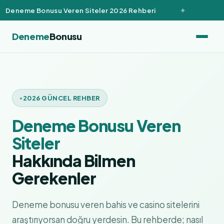
Deneme Bonusu Veren Siteler 2026 Rehberi
Deneme
Bonusu
2026 GÜNCEL REHBER
Deneme Bonusu Veren
Siteler
Hakkında Bilmen
Gerekenler
Deneme bonusu veren bahis ve casino sitelerini
araştırıyorsan doğru yerdesin. Bu rehberde; nasıl