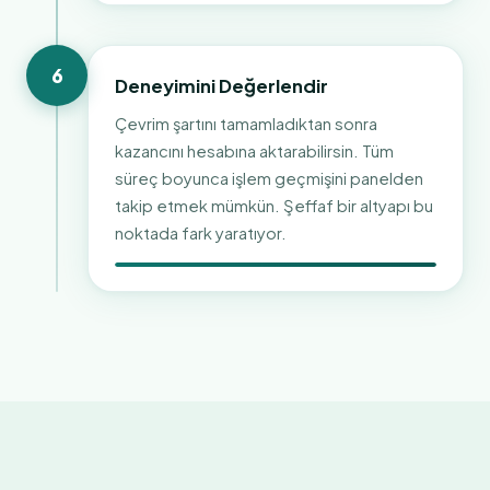
6
Deneyimini Değerlendir
Çevrim şartını tamamladıktan sonra
kazancını hesabına aktarabilirsin. Tüm
süreç boyunca işlem geçmişini panelden
takip etmek mümkün. Şeffaf bir altyapı bu
noktada fark yaratıyor.