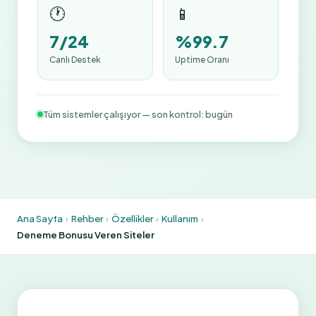
🕐
📱
7/24
%99.7
Canlı Destek
Uptime Oranı
Tüm sistemler çalışıyor — son kontrol: bugün
Ana Sayfa
Rehber
Özellikler
Kullanım
Deneme Bonusu Veren Siteler