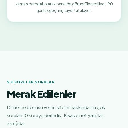
zaman damgalı olarak panelde görüntülenebiliyor. 90
günlük geçmiş kaydı tutuluyor.
SIK SORULAN SORULAR
Merak Edilenler
Deneme bonusu veren siteler hakkında en çok
sorulan 10 soruyu derledik. Kısa ve net yanıtlar
aşağıda.