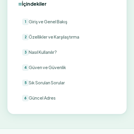
İçindekiler
Giriş ve Genel Bakış
1
Özellikler ve Karşılaştırma
2
Nasıl Kullanılır?
3
Güven ve Güvenlik
4
Sık Sorulan Sorular
5
Güncel Adres
6