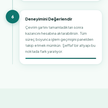
6
Deneyimini Değerlendir
Çevrim şartını tamamladıktan sonra
kazancını hesabına aktarabilirsin. Tüm
süreç boyunca işlem geçmişini panelden
takip etmek mümkün. Şeffaf bir altyapı bu
noktada fark yaratıyor.