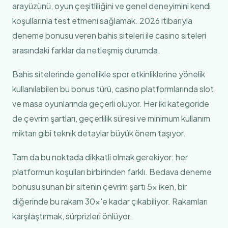
arayüzünü, oyun çeşitliliğini ve genel deneyimini kendi
koşullarınla test etmeni sağlamak. 2026 itibarıyla
deneme bonusu veren bahis siteleri ile casino siteleri
arasındaki farklar da netleşmiş durumda.
Bahis sitelerinde genellikle spor etkinliklerine yönelik
kullanılabilen bu bonus türü, casino platformlarında slot
ve masa oyunlarında geçerli oluyor. Her iki kategoride
de çevrim şartları, geçerlilik süresi ve minimum kullanım
miktarı gibi teknik detaylar büyük önem taşıyor.
Tam da bu noktada dikkatli olmak gerekiyor: her
platformun koşulları birbirinden farklı. Bedava deneme
bonusu sunan bir sitenin çevrim şartı 5x iken, bir
diğerinde bu rakam 30x'e kadar çıkabiliyor. Rakamları
karşılaştırmak, sürprizleri önlüyor.