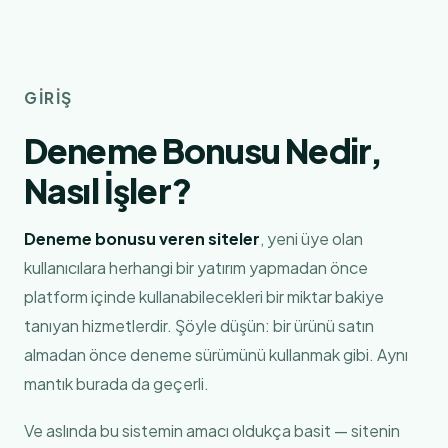
GIRIŞ
Deneme Bonusu Nedir,
Nasıl İşler?
Deneme bonusu veren siteler
, yeni üye olan
kullanıcılara herhangi bir yatırım yapmadan önce
platform içinde kullanabilecekleri bir miktar bakiye
tanıyan hizmetlerdir. Şöyle düşün: bir ürünü satın
almadan önce deneme sürümünü kullanmak gibi. Aynı
mantık burada da geçerli.
Ve aslında bu sistemin amacı oldukça basit — sitenin