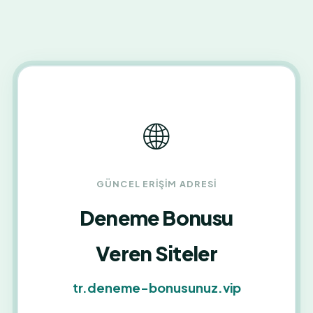
arasında değişebiliyor. Acil durumlarda canlı
referans.
sohbet tercih edilmeli.
🌐
GÜNCEL ERIŞIM ADRESI
Deneme Bonusu
Veren Siteler
tr.deneme-bonusunuz.vip