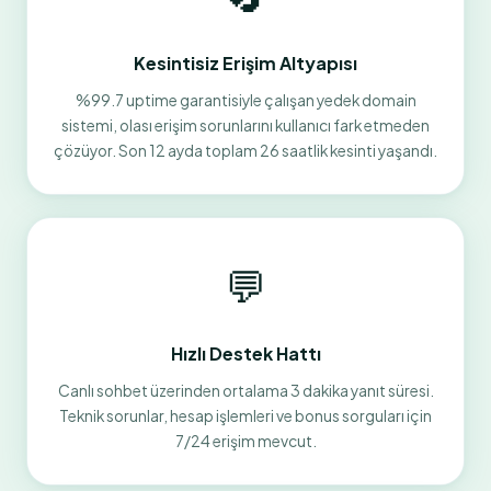
Kesintisiz Erişim Altyapısı
%99.7 uptime garantisiyle çalışan yedek domain
sistemi, olası erişim sorunlarını kullanıcı fark etmeden
çözüyor. Son 12 ayda toplam 26 saatlik kesinti yaşandı.
💬
Hızlı Destek Hattı
Canlı sohbet üzerinden ortalama 3 dakika yanıt süresi.
Teknik sorunlar, hesap işlemleri ve bonus sorguları için
7/24 erişim mevcut.