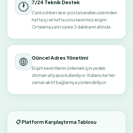
7/24 Teknik Destek
🕐
Canlı sohbet ve e-posta kanalları üzerinden
hafta içi ve hafta sonu kesintisiz erişim.
Ortalama yanıt süresi 3 dakikanın altında.
Güncel Adres Yönetimi
🌐
Erişim kesintilerini önlemek için yedek
domain altyapısı kullanılıyor. Kullanıcılar her
zaman aktif bağlantıya yönlendiriliyor.
📋 Platform Karşılaştırma Tablosu