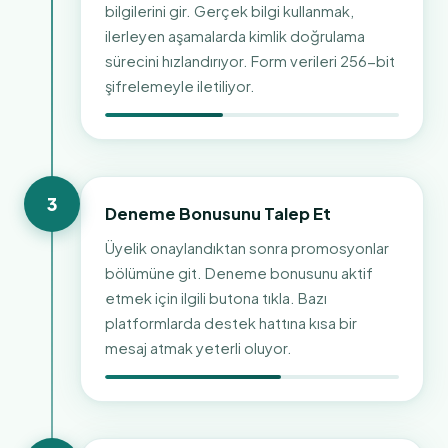
bilgilerini gir. Gerçek bilgi kullanmak,
ilerleyen aşamalarda kimlik doğrulama
sürecini hızlandırıyor. Form verileri 256-bit
şifrelemeyle iletiliyor.
3
Deneme Bonusunu Talep Et
Üyelik onaylandıktan sonra promosyonlar
bölümüne git. Deneme bonusunu aktif
etmek için ilgili butona tıkla. Bazı
platformlarda destek hattına kısa bir
mesaj atmak yeterli oluyor.