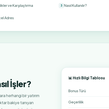
ikler ve Karşılaştırma
Nasıl Kullanılır?
3
el Adres
📊 Hızlı Bilgi Tablosu
l İşler?
Bonus Türü
lara herhangi bir yatırım
Geçerlilik
ktar bakiye tanıyan