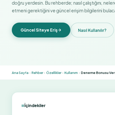
doğru yerdesin. Bu rehberde; nasıl çalıştığını, neler
etmeni gerektiğini ve güncel erişim bilgilerini bulac
Güncel Siteye Eriş
Nasıl Kullanılır?
Ana Sayfa
Rehber
Özellikler
Kullanım
Deneme Bonusu Vere
İçindekiler