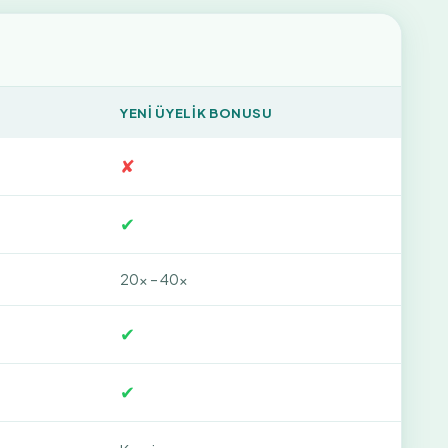
YENI ÜYELIK BONUSU
✘
✔
20x – 40x
✔
✔