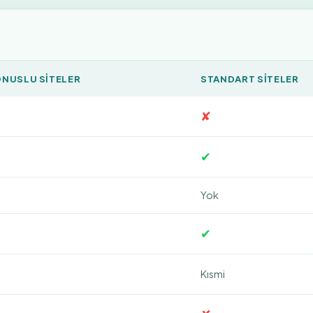
NUSLU SITELER
STANDART SITELER
✘
✔
Yok
✔
Kısmi