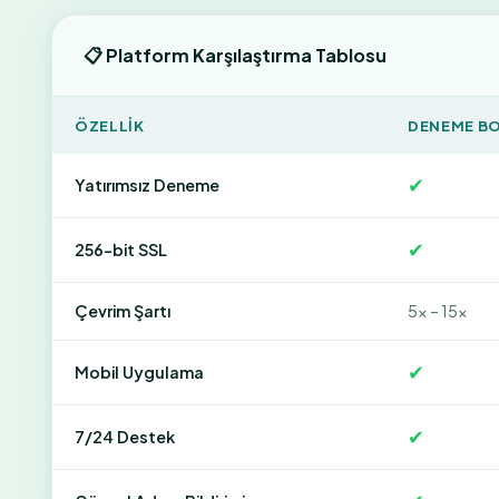
📋 Platform Karşılaştırma Tablosu
ÖZELLIK
DENEME BO
✔
Yatırımsız Deneme
✔
256-bit SSL
Çevrim Şartı
5x – 15x
✔
Mobil Uygulama
✔
7/24 Destek