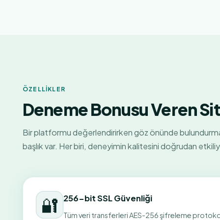
ÖZELLIKLER
Deneme Bonusu Veren Sitel
Bir platformu değerlendirirken göz önünde bulundur
başlık var. Her biri, deneyimin kalitesini doğrudan etkiliy
256-bit SSL Güvenliği
🔐
Tüm veri transferleri AES-256 şifreleme protokol