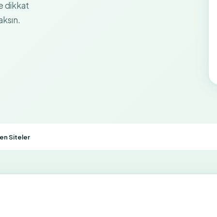
e dikkat
aksın.
n Siteler