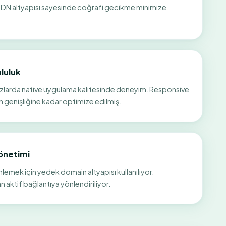
DN altyapısı sayesinde coğrafi gecikme minimize
luluk
azlarda native uygulama kalitesinde deneyim. Responsive
 genişliğine kadar optimize edilmiş.
önetimi
önlemek için yedek domain altyapısı kullanılıyor.
an aktif bağlantıya yönlendiriliyor.