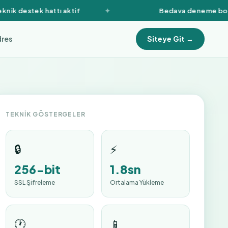
ik destek hattı aktif
Bedava deneme bonusu 
dres
Siteye Git →
TEKNIK GÖSTERGELER
🔒
⚡
256-bit
1.8sn
SSL Şifreleme
Ortalama Yükleme
🕐
📱