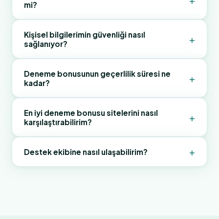
bonusu vermeyebilir. Bazı platformlar telefon
mi?
adres bölümünü kontrol et. Yedek domain
numarası doğrulamasını da şart koşuyor.
altyapısı sayesinde aktif bir bağlantı her zaman
burada paylaşılıyor. Alternatif olarak canlı destek
Evet. 320px ekran genişliğine kadar optimize
Kişisel bilgilerimin güvenliği nasıl
+
sağlanıyor?
hattına ulaşarak anlık yönlendirme alabilirsin.
edilmiş responsive tasarım sayesinde tüm işlemler
mobil cihazdan yapılabiliyor. Ayrıca iOS ve Android
için native uygulama indirme seçeneği de mevcut.
Tüm form verileri ve işlem bilgileri TLS 1.3 üzerinde
Deneme bonusunun geçerlilik süresi ne
+
kadar?
Bonusun mobil ve masaüstünde eşit koşullarda
256-bit AES şifrelemeyle korunuyor. İki faktörlü
geçerli.
doğrulama (2FA) aktif edildiğinde hesap güvenliği
bir kademe daha artıyor. Kişisel veriler üçüncü
Platform politikasına göre değişmekle birlikte
En iyi deneme bonusu sitelerini nasıl
+
karşılaştırabilirim?
taraflarla paylaşılmıyor.
çoğu sitede 7 ila 30 gün arasında değişiyor. Süre
dolduğunda kullanılmayan bonus bakiyesi
otomatik olarak sıfırlanıyor. Bu yüzden bonus aktif
+
Karşılaştırma yaparken üç temel metriğe odaklan:
Destek ekibine nasıl ulaşabilirim?
edildikten sonra vakit geçirmeden kullanmaya
çevrim şartı, geçerlilik süresi ve maksimum çekim
başlamak mantıklı.
limiti. Düşük çevrim şartı (5x–10x arası) ve uzun
Canlı sohbet butonu üzerinden 7/24 anlık destek
geçerlilik süresi (14 gün ve üzeri) genellikle kullanıcı
alabilirsin. Ortalama yanıt süresi 3 dakikanın altında.
dostu bir platform işareti. Bu sayfadaki
E-posta kanalı da aktif; ancak yanıt süresi 2–4 saat
karşılaştırma tablosu da başlangıç için iyi bir