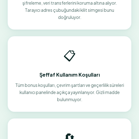
şifreleme, veri transferlerini koruma altına alıyor.
Tarayıcı adres çubuğundaki kilit simgesi bunu
doğruluyor.
📋
Şeffaf Kullanım Koşulları
Tüm bonus koşulları, çevrim şartları ve geçerlilik süreleri
kullanıcı panelinde açıkça yayınlanıyor. Gizli madde
bulunmuyor.
🔄