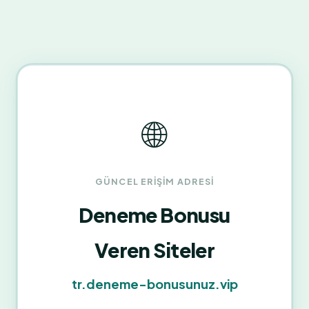
arasında değişebiliyor. Acil durumlarda canlı
referans.
sohbet tercih edilmeli.
🌐
GÜNCEL ERIŞIM ADRESI
Deneme Bonusu
Veren Siteler
tr.deneme-bonusunuz.vip