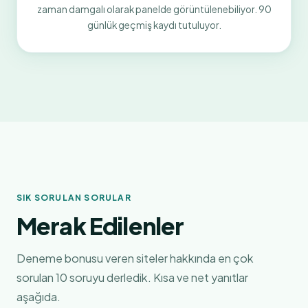
zaman damgalı olarak panelde görüntülenebiliyor. 90
günlük geçmiş kaydı tutuluyor.
SIK SORULAN SORULAR
Merak Edilenler
Deneme bonusu veren siteler hakkında en çok
sorulan 10 soruyu derledik. Kısa ve net yanıtlar
aşağıda.