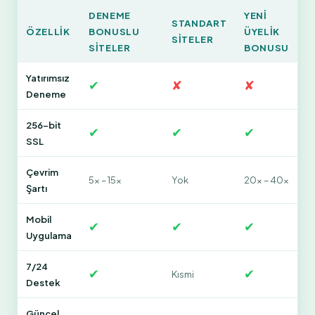
DENEME
YENI
STANDART
ÖZELLIK
BONUSLU
ÜYELIK
SITELER
SITELER
BONUSU
Yatırımsız
✔
✘
✘
Deneme
256-bit
✔
✔
✔
SSL
Çevrim
5x – 15x
Yok
20x – 40x
Şartı
Mobil
✔
✔
✔
Uygulama
7/24
✔
✔
Kısmi
Destek
Güncel