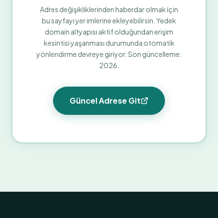
Adres değişikliklerinden haberdar olmak için
bu sayfayı yer imlerine ekleyebilirsin. Yedek
domain altyapısı aktif olduğundan erişim
kesintisi yaşanması durumunda otomatik
yönlendirme devreye giriyor. Son güncelleme:
2026.
Güncel Adrese Git