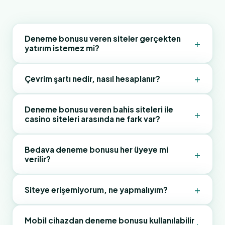
Deneme bonusu veren siteler gerçekten
+
yatırım istemez mi?
+
Evet, tanım olarak deneme bonusu yatırımsız
Çevrim şartı nedir, nasıl hesaplanır?
verilen bir bonus türüdür. Üyelik tamamlandıktan
sonra hesabına tanımlanan bu bakiye, herhangi bir
Çevrim şartı, bonusu çekebilmek için oluşturman
Deneme bonusu veren bahis siteleri ile
+
para yatırma işlemi gerektirmez. Ancak çevrim
casino siteleri arasında ne fark var?
gereken toplam bahis hacmini gösterir. Örneğin
şartı tamamlanmadan kazancı çekemezsin — bu
50 TL bonus ve 10x çevrim şartı varsa, 500 TL
ayrımı unutmamak önemli.
tutarında bahis yapman gerekiyor. Bu şart
Bahis sitelerindeki deneme bonusu genellikle
Bedava deneme bonusu her üyeye mi
+
verilir?
tamamlandığında kazanç çekilebilir hale geliyor.
spor etkinliklerine yönelik kullanılıyor; belirli bir
minimum oran şartı olabiliyor (örneğin 1.50 ve
üzeri). Casino sitelerindeyse bonus slot ve masa
+
Genellikle yalnızca ilk kez üye olan kullanıcılara
Siteye erişemiyorum, ne yapmalıyım?
oyunlarında geçerli, oran kısıtı bulunmuyor. Her iki
tanımlanır. Aynı IP adresi veya cihazdan daha önce
kategoride çevrim şartları da farklı seviyelerde.
üyelik açılmışsa, sistem bunu tespit edebilir ve
Erişim sorunu yaşıyorsan önce bu sayfadaki güncel
Mobil cihazdan deneme bonusu kullanılabilir
+