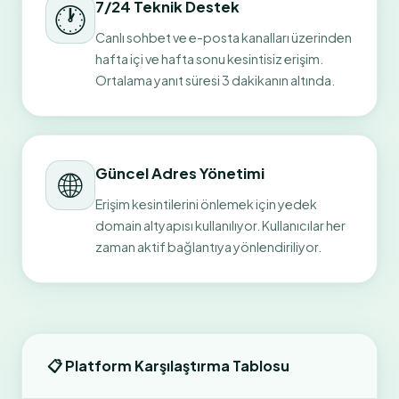
7/24 Teknik Destek
🕐
Canlı sohbet ve e-posta kanalları üzerinden
hafta içi ve hafta sonu kesintisiz erişim.
Ortalama yanıt süresi 3 dakikanın altında.
Güncel Adres Yönetimi
🌐
Erişim kesintilerini önlemek için yedek
domain altyapısı kullanılıyor. Kullanıcılar her
zaman aktif bağlantıya yönlendiriliyor.
📋 Platform Karşılaştırma Tablosu