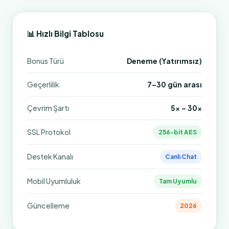
📊 Hızlı Bilgi Tablosu
Bonus Türü
Deneme (Yatırımsız)
Geçerlilik
7–30 gün arası
Çevrim Şartı
5x – 30x
SSL Protokol
256-bit AES
Destek Kanalı
Canlı Chat
Mobil Uyumluluk
Tam Uyumlu
Güncelleme
2026