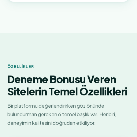
ÖZELLIKLER
Deneme Bonusu Veren
Sitelerin Temel Özellikleri
Bir platformu değerlendirirken göz önünde
bulundurman gereken 6 temel başlık var. Her biri,
deneyimin kalitesini doğrudan etkiliyor.