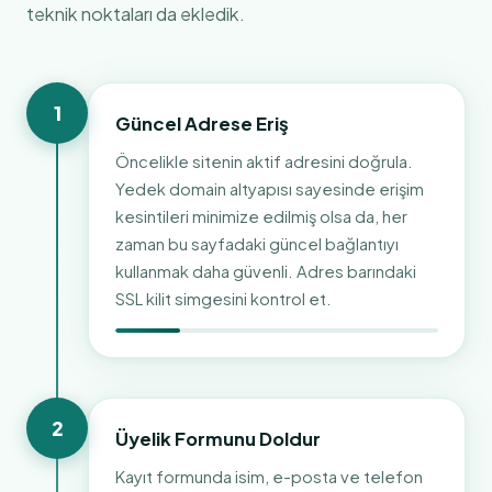
teknik noktaları da ekledik.
1
Güncel Adrese Eriş
Öncelikle sitenin aktif adresini doğrula.
Yedek domain altyapısı sayesinde erişim
kesintileri minimize edilmiş olsa da, her
zaman bu sayfadaki güncel bağlantıyı
kullanmak daha güvenli. Adres barındaki
SSL kilit simgesini kontrol et.
2
Üyelik Formunu Doldur
Kayıt formunda isim, e-posta ve telefon