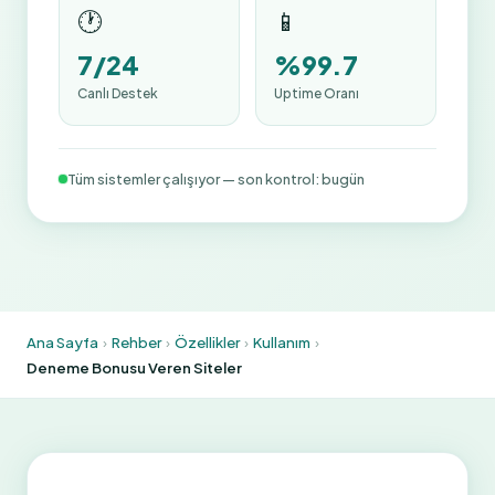
🕐
📱
7/24
%99.7
Canlı Destek
Uptime Oranı
Tüm sistemler çalışıyor — son kontrol: bugün
Ana Sayfa
Rehber
Özellikler
Kullanım
Deneme Bonusu Veren Siteler