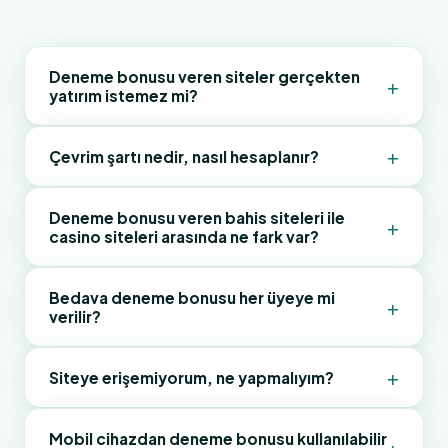
Deneme bonusu veren siteler gerçekten
+
yatırım istemez mi?
+
Evet, tanım olarak deneme bonusu yatırımsız
Çevrim şartı nedir, nasıl hesaplanır?
verilen bir bonus türüdür. Üyelik tamamlandıktan
sonra hesabına tanımlanan bu bakiye, herhangi bir
Çevrim şartı, bonusu çekebilmek için oluşturman
Deneme bonusu veren bahis siteleri ile
+
para yatırma işlemi gerektirmez. Ancak çevrim
casino siteleri arasında ne fark var?
gereken toplam bahis hacmini gösterir. Örneğin
şartı tamamlanmadan kazancı çekemezsin — bu
50 TL bonus ve 10x çevrim şartı varsa, 500 TL
ayrımı unutmamak önemli.
tutarında bahis yapman gerekiyor. Bu şart
Bahis sitelerindeki deneme bonusu genellikle
Bedava deneme bonusu her üyeye mi
+
verilir?
tamamlandığında kazanç çekilebilir hale geliyor.
spor etkinliklerine yönelik kullanılıyor; belirli bir
minimum oran şartı olabiliyor (örneğin 1.50 ve
üzeri). Casino sitelerindeyse bonus slot ve masa
+
Genellikle yalnızca ilk kez üye olan kullanıcılara
Siteye erişemiyorum, ne yapmalıyım?
oyunlarında geçerli, oran kısıtı bulunmuyor. Her iki
tanımlanır. Aynı IP adresi veya cihazdan daha önce
kategoride çevrim şartları da farklı seviyelerde.
üyelik açılmışsa, sistem bunu tespit edebilir ve
Erişim sorunu yaşıyorsan önce bu sayfadaki güncel
Mobil cihazdan deneme bonusu kullanılabilir
+