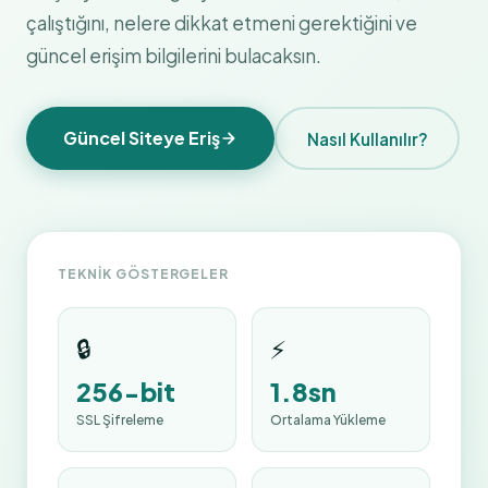
çalıştığını, nelere dikkat etmeni gerektiğini ve
güncel erişim bilgilerini bulacaksın.
Güncel Siteye Eriş
Nasıl Kullanılır?
TEKNIK GÖSTERGELER
🔒
⚡
256-bit
1.8sn
SSL Şifreleme
Ortalama Yükleme