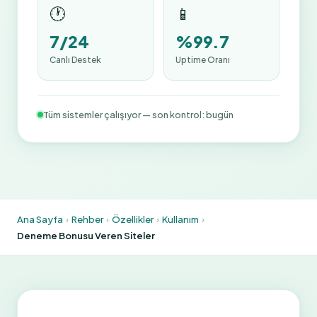
🕐
📱
7/24
%99.7
Canlı Destek
Uptime Oranı
Tüm sistemler çalışıyor — son kontrol: bugün
Ana Sayfa
Rehber
Özellikler
Kullanım
Deneme Bonusu Veren Siteler