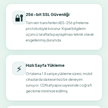
256-bit SSL Güvenliği
🔐
Tüm veri transferleri AES-256 şifreleme
protokolüyle korunur. Kişisel bilgilerin
üçüncü taraflarla paylaşılması teknik olarak
engellenmiş durumda.
Hızlı Sayfa Yükleme
⚡
Ortalama 1.8 saniye yükleme süresi, mobil
cihazlarda da kesintisiz bir deneyim
sunuyor. CDN altyapısı sayesinde coğrafi
gecikme minimize edilmiş.