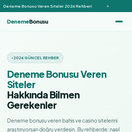
Deneme Bonusu Veren Siteler 2026 Rehberi
Deneme
Bonusu
2026 GÜNCEL REHBER
Deneme Bonusu Veren
Siteler
Hakkında Bilmen
Gerekenler
Deneme bonusu veren bahis ve casino sitelerini
araştırıyorsan doğru yerdesin. Bu rehberde; nasıl