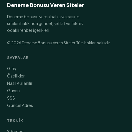
Deneme Bonusu Veren Siteler
Deneme bonusu veren bahis ve casino
siteleri hakkında güncel, şeffaf ve teknik
odaklı rehber içerikleri.
©
2026
Deneme Bonusu Veren Siteler. Tüm hakları saklıdır.
SAYFALAR
Giriş
Özellikler
Nasıl Kullanılır
Güven
SSS
Güncel Adres
TEKNIK
Sitemap