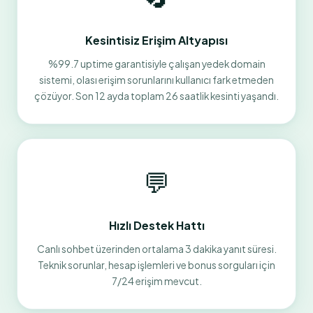
Kesintisiz Erişim Altyapısı
%99.7 uptime garantisiyle çalışan yedek domain
sistemi, olası erişim sorunlarını kullanıcı fark etmeden
çözüyor. Son 12 ayda toplam 26 saatlik kesinti yaşandı.
💬
Hızlı Destek Hattı
Canlı sohbet üzerinden ortalama 3 dakika yanıt süresi.
Teknik sorunlar, hesap işlemleri ve bonus sorguları için
7/24 erişim mevcut.