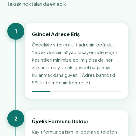
teknik noktaları da ekledik.
1
Güncel Adrese Eriş
Öncelikle sitenin aktif adresini doğrula.
Yedek domain altyapısı sayesinde erişim
kesintileri minimize edilmiş olsa da, her
zaman bu sayfadaki güncel bağlantıyı
kullanmak daha güvenli. Adres barındaki
SSL kilit simgesini kontrol et.
2
Üyelik Formunu Doldur
Kayıt formunda isim, e-posta ve telefon