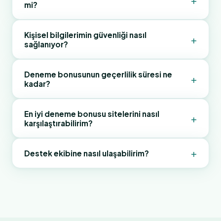
bonusu vermeyebilir. Bazı platformlar telefon
mi?
adres bölümünü kontrol et. Yedek domain
numarası doğrulamasını da şart koşuyor.
altyapısı sayesinde aktif bir bağlantı her zaman
burada paylaşılıyor. Alternatif olarak canlı destek
Evet. 320px ekran genişliğine kadar optimize
Kişisel bilgilerimin güvenliği nasıl
+
sağlanıyor?
hattına ulaşarak anlık yönlendirme alabilirsin.
edilmiş responsive tasarım sayesinde tüm işlemler
mobil cihazdan yapılabiliyor. Ayrıca iOS ve Android
için native uygulama indirme seçeneği de mevcut.
Tüm form verileri ve işlem bilgileri TLS 1.3 üzerinde
Deneme bonusunun geçerlilik süresi ne
+
kadar?
Bonusun mobil ve masaüstünde eşit koşullarda
256-bit AES şifrelemeyle korunuyor. İki faktörlü
geçerli.
doğrulama (2FA) aktif edildiğinde hesap güvenliği
bir kademe daha artıyor. Kişisel veriler üçüncü
Platform politikasına göre değişmekle birlikte
En iyi deneme bonusu sitelerini nasıl
+
karşılaştırabilirim?
taraflarla paylaşılmıyor.
çoğu sitede 7 ila 30 gün arasında değişiyor. Süre
dolduğunda kullanılmayan bonus bakiyesi
otomatik olarak sıfırlanıyor. Bu yüzden bonus aktif
+
Karşılaştırma yaparken üç temel metriğe odaklan:
Destek ekibine nasıl ulaşabilirim?
edildikten sonra vakit geçirmeden kullanmaya
çevrim şartı, geçerlilik süresi ve maksimum çekim
başlamak mantıklı.
limiti. Düşük çevrim şartı (5x–10x arası) ve uzun
Canlı sohbet butonu üzerinden 7/24 anlık destek
geçerlilik süresi (14 gün ve üzeri) genellikle kullanıcı
alabilirsin. Ortalama yanıt süresi 3 dakikanın altında.
dostu bir platform işareti. Bu sayfadaki
E-posta kanalı da aktif; ancak yanıt süresi 2–4 saat
karşılaştırma tablosu da başlangıç için iyi bir