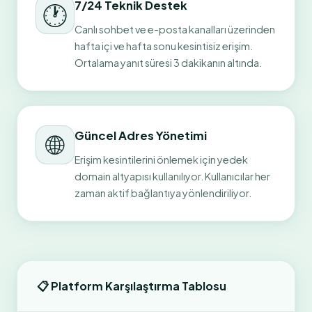
7/24 Teknik Destek
🕐
Canlı sohbet ve e-posta kanalları üzerinden
hafta içi ve hafta sonu kesintisiz erişim.
Ortalama yanıt süresi 3 dakikanın altında.
Güncel Adres Yönetimi
🌐
Erişim kesintilerini önlemek için yedek
domain altyapısı kullanılıyor. Kullanıcılar her
zaman aktif bağlantıya yönlendiriliyor.
📋 Platform Karşılaştırma Tablosu