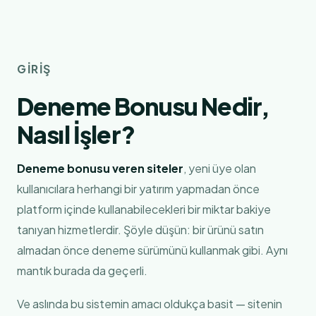
GIRIŞ
Deneme Bonusu Nedir,
Nasıl İşler?
Deneme bonusu veren siteler
, yeni üye olan
kullanıcılara herhangi bir yatırım yapmadan önce
platform içinde kullanabilecekleri bir miktar bakiye
tanıyan hizmetlerdir. Şöyle düşün: bir ürünü satın
almadan önce deneme sürümünü kullanmak gibi. Aynı
mantık burada da geçerli.
Ve aslında bu sistemin amacı oldukça basit — sitenin