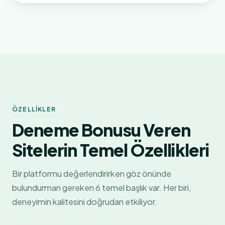
ÖZELLIKLER
Deneme Bonusu Veren
Sitelerin Temel Özellikleri
Bir platformu değerlendirirken göz önünde
bulundurman gereken 6 temel başlık var. Her biri,
deneyimin kalitesini doğrudan etkiliyor.