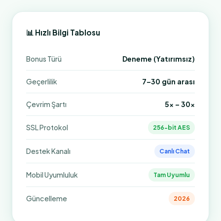
📊 Hızlı Bilgi Tablosu
Bonus Türü
Deneme (Yatırımsız)
Geçerlilik
7–30 gün arası
Çevrim Şartı
5x – 30x
SSL Protokol
256-bit AES
Destek Kanalı
Canlı Chat
Mobil Uyumluluk
Tam Uyumlu
Güncelleme
2026