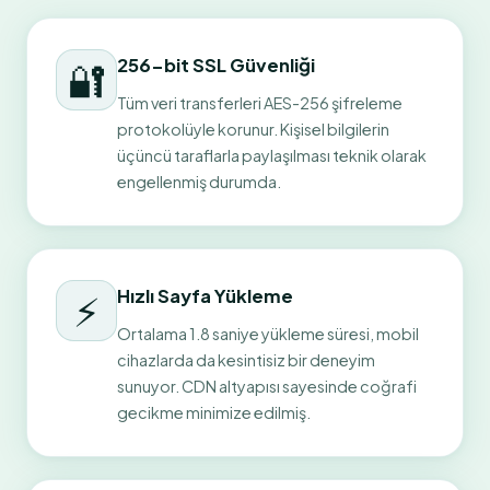
256-bit SSL Güvenliği
🔐
Tüm veri transferleri AES-256 şifreleme
protokolüyle korunur. Kişisel bilgilerin
üçüncü taraflarla paylaşılması teknik olarak
engellenmiş durumda.
Hızlı Sayfa Yükleme
⚡
Ortalama 1.8 saniye yükleme süresi, mobil
cihazlarda da kesintisiz bir deneyim
sunuyor. CDN altyapısı sayesinde coğrafi
gecikme minimize edilmiş.