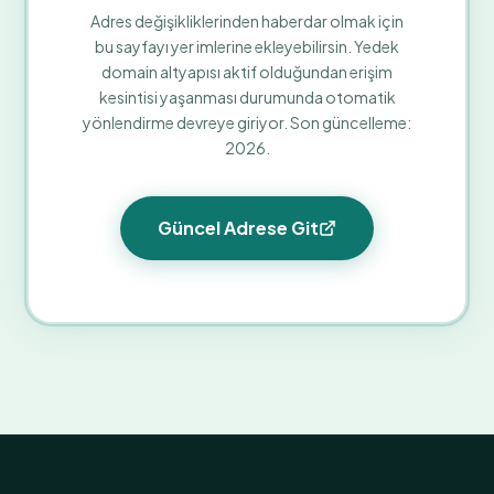
Adres değişikliklerinden haberdar olmak için
bu sayfayı yer imlerine ekleyebilirsin. Yedek
domain altyapısı aktif olduğundan erişim
kesintisi yaşanması durumunda otomatik
yönlendirme devreye giriyor. Son güncelleme:
2026.
Güncel Adrese Git