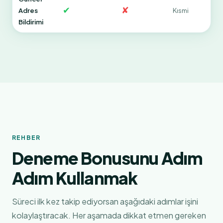
✔
✘
Adres
Kısmi
Bildirimi
REHBER
Deneme Bonusunu Adım
Adım Kullanmak
Süreci ilk kez takip ediyorsan aşağıdaki adımlar işini
kolaylaştıracak. Her aşamada dikkat etmen gereken