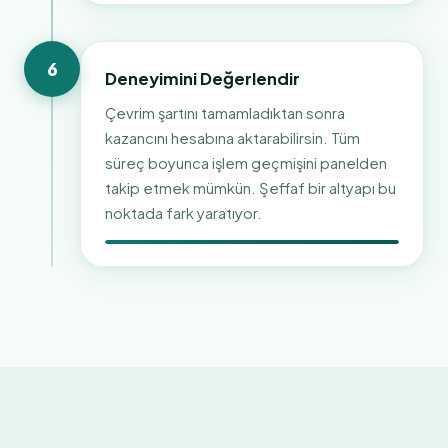
6
Deneyimini Değerlendir
Çevrim şartını tamamladıktan sonra
kazancını hesabına aktarabilirsin. Tüm
süreç boyunca işlem geçmişini panelden
takip etmek mümkün. Şeffaf bir altyapı bu
noktada fark yaratıyor.