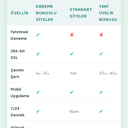
DENEME
YENI
STANDART
ÖZELLIK
BONUSLU
ÜYELIK
SITELER
SITELER
BONUSU
Yatırımsız
✔
✘
✘
Deneme
256-bit
✔
✔
✔
SSL
Çevrim
5x – 15x
Yok
20x – 40x
Şartı
Mobil
✔
✔
✔
Uygulama
7/24
✔
✔
Kısmi
Destek
Güncel