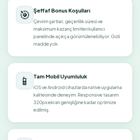
Şeffaf Bonus Koşulları
🎯
Çevrim şartları, geçerlilik süresi ve
maksimum kazanç limitleri kullanıcı
panelinde açıkça görüntülenebiliyor. Gizli
madde yok.
Tam Mobil Uyumluluk
📱
iOS ve Android cihazlarda native uygulama
kalitesinde deneyim. Responsive tasarım
320px ekran genişliğine kadar optimize
edilmiş.