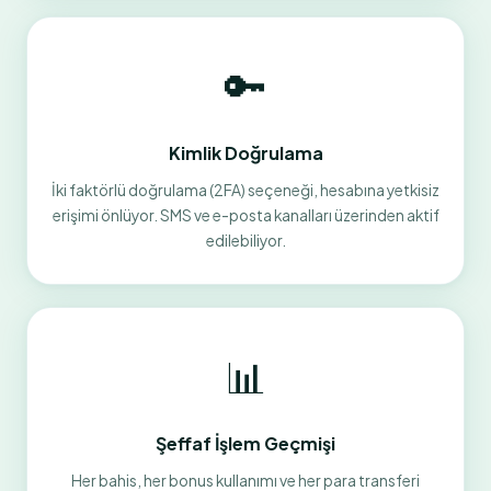
🔑
Kimlik Doğrulama
İki faktörlü doğrulama (2FA) seçeneği, hesabına yetkisiz
erişimi önlüyor. SMS ve e-posta kanalları üzerinden aktif
edilebiliyor.
📊
Şeffaf İşlem Geçmişi
Her bahis, her bonus kullanımı ve her para transferi