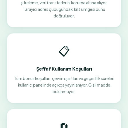
şifreleme, veri transferlerini koruma altına alıyor.
Tarayıcı adres çubuğundaki kilit simgesi bunu
doğruluyor.
📋
Şeffaf Kullanım Koşulları
Tüm bonus koşulları, çevrim şartları ve geçerlilik süreleri
kullanıcı panelinde açıkça yayınlanıyor. Gizli madde
bulunmuyor.
🔄