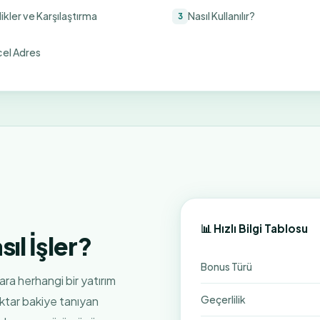
ikler ve Karşılaştırma
Nasıl Kullanılır?
3
el Adres
📊 Hızlı Bilgi Tablosu
l İşler?
Bonus Türü
lara herhangi bir yatırım
Geçerlilik
ktar bakiye tanıyan