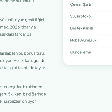
ce deneme sürümünü
Çevrim Şartı
SSL Protokol
üzünü, oyun çeşitliliğini
mak. 2026 itibarıyla
Destek Kanalı
asındaki farklar da
Mobil Uyumluluk
Güncelleme
llanılabilen bu bonus türü,
oluyor. Her iki kategoride
iktarı gibi teknik detaylar
un koşulları birbirinden
rtı 5x iken, bir diğerinde
, sürprizleri önlüyor.