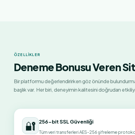
ÖZELLIKLER
Deneme Bonusu Veren Sitel
Bir platformu değerlendirirken göz önünde bulundur
başlık var. Her biri, deneyimin kalitesini doğrudan etkiliy
256-bit SSL Güvenliği
🔐
Tüm veri transferleri AES-256 şifreleme protokol