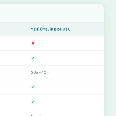
YENI ÜYELIK BONUSU
✘
✔
20x – 40x
✔
✔