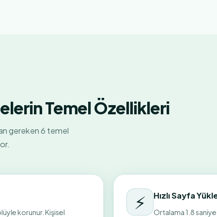
erin Temel Özellikleri
man gereken 6 temel
or.
Hızlı Sayfa Yük
⚡
üyle korunur. Kişisel
Ortalama 1.8 saniye 