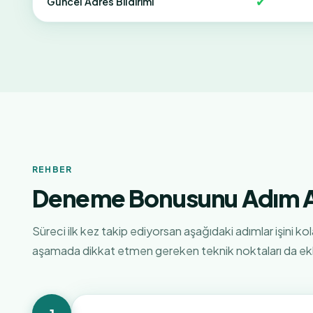
✔
Güncel Adres Bildirimi
REHBER
Deneme Bonusunu Adım 
Süreci ilk kez takip ediyorsan aşağıdaki adımlar işini ko
aşamada dikkat etmen gereken teknik noktaları da ek