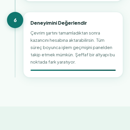
6
Deneyimini Değerlendir
Çevrim şartını tamamladıktan sonra
kazancını hesabına aktarabilirsin. Tüm
süreç boyunca işlem geçmişini panelden
takip etmek mümkün. Şeffaf bir altyapı bu
noktada fark yaratıyor.