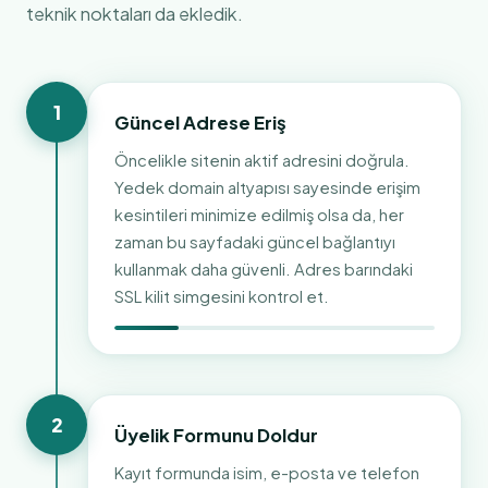
teknik noktaları da ekledik.
1
Güncel Adrese Eriş
Öncelikle sitenin aktif adresini doğrula.
Yedek domain altyapısı sayesinde erişim
kesintileri minimize edilmiş olsa da, her
zaman bu sayfadaki güncel bağlantıyı
kullanmak daha güvenli. Adres barındaki
SSL kilit simgesini kontrol et.
2
Üyelik Formunu Doldur
Kayıt formunda isim, e-posta ve telefon