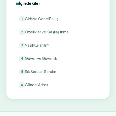
İçindekiler
Giriş ve Genel Bakış
1
Özellikler ve Karşılaştırma
2
Nasıl Kullanılır?
3
Güven ve Güvenlik
4
Sık Sorulan Sorular
5
Güncel Adres
6