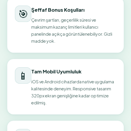
Şeffaf Bonus Koşulları
🎯
Çevrim şartları, geçerlilik süresi ve
maksimum kazanç limitleri kullanıcı
panelinde açıkça görüntülenebiliyor. Gizli
madde yok.
Tam Mobil Uyumluluk
📱
iOS ve Android cihazlarda native uygulama
kalitesinde deneyim. Responsive tasarım
320px ekran genişliğine kadar optimize
edilmiş.