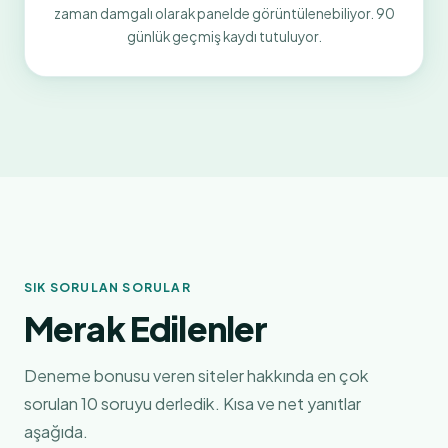
zaman damgalı olarak panelde görüntülenebiliyor. 90
günlük geçmiş kaydı tutuluyor.
SIK SORULAN SORULAR
Merak Edilenler
Deneme bonusu veren siteler hakkında en çok
sorulan 10 soruyu derledik. Kısa ve net yanıtlar
aşağıda.