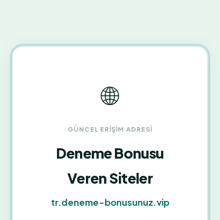
arasında değişebiliyor. Acil durumlarda canlı
referans.
sohbet tercih edilmeli.
🌐
GÜNCEL ERIŞIM ADRESI
Deneme Bonusu
Veren Siteler
tr.deneme-bonusunuz.vip