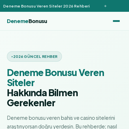
Deneme Bonusu Veren Siteler 2026 Rehberi
Deneme
Bonusu
2026 GÜNCEL REHBER
Deneme Bonusu Veren
Siteler
Hakkında Bilmen
Gerekenler
Deneme bonusu veren bahis ve casino sitelerini
araştırıyorsan doğru yerdesin. Bu rehberde; nasıl