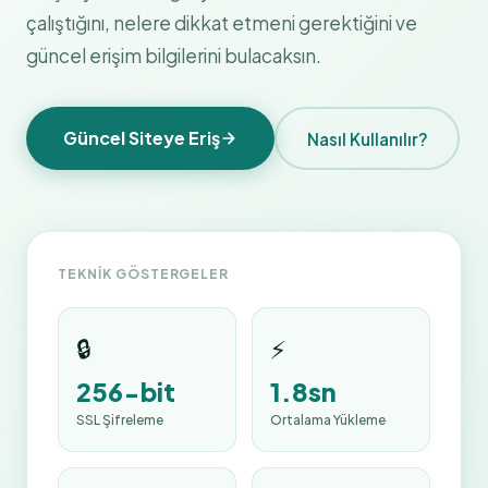
çalıştığını, nelere dikkat etmeni gerektiğini ve
güncel erişim bilgilerini bulacaksın.
Güncel Siteye Eriş
Nasıl Kullanılır?
TEKNIK GÖSTERGELER
🔒
⚡
256-bit
1.8sn
SSL Şifreleme
Ortalama Yükleme