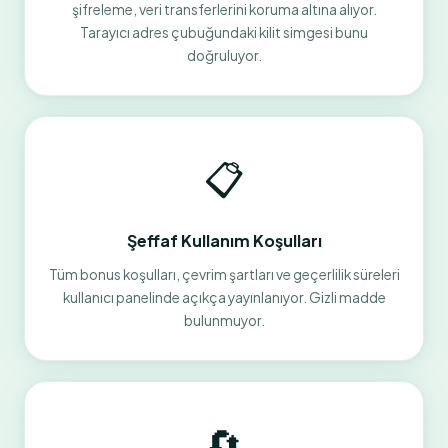
şifreleme, veri transferlerini koruma altına alıyor.
Tarayıcı adres çubuğundaki kilit simgesi bunu
doğruluyor.
📋
Şeffaf Kullanım Koşulları
Tüm bonus koşulları, çevrim şartları ve geçerlilik süreleri
kullanıcı panelinde açıkça yayınlanıyor. Gizli madde
bulunmuyor.
🔄