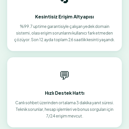
Kesintisiz Erişim Altyapısı
%99.7 uptime garantisiyle çalışan yedek domain
sistemi, olası erişim sorunlarını kullanıcı fark etmeden
çözüyor. Son 12 ayda toplam 26 saatlik kesinti yaşandı.
💬
Hızlı Destek Hattı
Canlı sohbet üzerinden ortalama 3 dakika yanıt süresi.
Teknik sorunlar, hesap işlemleri ve bonus sorguları için
7/24 erişim mevcut.