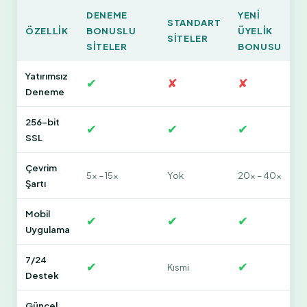
DENEME
YENI
STANDART
ÖZELLIK
BONUSLU
ÜYELIK
SITELER
SITELER
BONUSU
Yatırımsız
✔
✘
✘
Deneme
256-bit
✔
✔
✔
SSL
Çevrim
5x – 15x
Yok
20x – 40x
Şartı
Mobil
✔
✔
✔
Uygulama
7/24
✔
✔
Kısmi
Destek
Güncel