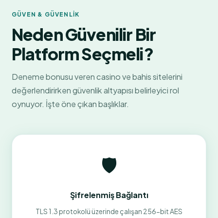
GÜVEN & GÜVENLIK
Neden Güvenilir Bir
Platform Seçmeli?
Deneme bonusu veren casino ve bahis sitelerini
değerlendirirken güvenlik altyapısı belirleyici rol
oynuyor. İşte öne çıkan başlıklar.
🛡️
Şifrelenmiş Bağlantı
TLS 1.3 protokolü üzerinde çalışan 256-bit AES