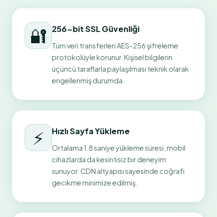
256-bit SSL Güvenliği
🔐
Tüm veri transferleri AES-256 şifreleme
protokolüyle korunur. Kişisel bilgilerin
üçüncü taraflarla paylaşılması teknik olarak
engellenmiş durumda.
Hızlı Sayfa Yükleme
⚡
Ortalama 1.8 saniye yükleme süresi, mobil
cihazlarda da kesintisiz bir deneyim
sunuyor. CDN altyapısı sayesinde coğrafi
gecikme minimize edilmiş.