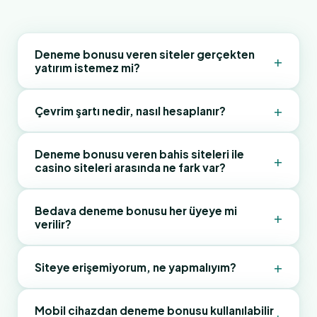
Deneme bonusu veren siteler gerçekten
+
yatırım istemez mi?
+
Evet, tanım olarak deneme bonusu yatırımsız
Çevrim şartı nedir, nasıl hesaplanır?
verilen bir bonus türüdür. Üyelik tamamlandıktan
sonra hesabına tanımlanan bu bakiye, herhangi bir
Çevrim şartı, bonusu çekebilmek için oluşturman
Deneme bonusu veren bahis siteleri ile
+
para yatırma işlemi gerektirmez. Ancak çevrim
casino siteleri arasında ne fark var?
gereken toplam bahis hacmini gösterir. Örneğin
şartı tamamlanmadan kazancı çekemezsin — bu
50 TL bonus ve 10x çevrim şartı varsa, 500 TL
ayrımı unutmamak önemli.
tutarında bahis yapman gerekiyor. Bu şart
Bahis sitelerindeki deneme bonusu genellikle
Bedava deneme bonusu her üyeye mi
+
verilir?
tamamlandığında kazanç çekilebilir hale geliyor.
spor etkinliklerine yönelik kullanılıyor; belirli bir
minimum oran şartı olabiliyor (örneğin 1.50 ve
üzeri). Casino sitelerindeyse bonus slot ve masa
+
Genellikle yalnızca ilk kez üye olan kullanıcılara
Siteye erişemiyorum, ne yapmalıyım?
oyunlarında geçerli, oran kısıtı bulunmuyor. Her iki
tanımlanır. Aynı IP adresi veya cihazdan daha önce
kategoride çevrim şartları da farklı seviyelerde.
üyelik açılmışsa, sistem bunu tespit edebilir ve
Erişim sorunu yaşıyorsan önce bu sayfadaki güncel
Mobil cihazdan deneme bonusu kullanılabilir
+