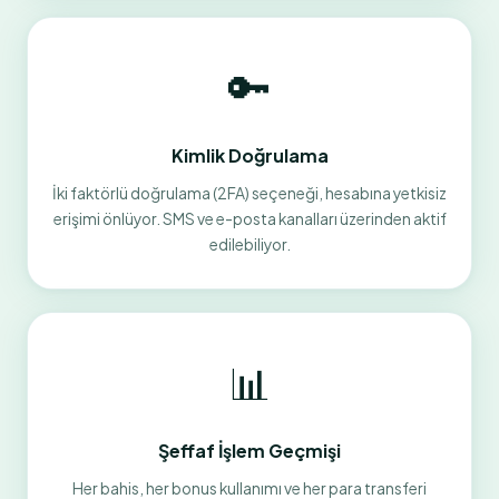
🔑
Kimlik Doğrulama
İki faktörlü doğrulama (2FA) seçeneği, hesabına yetkisiz
erişimi önlüyor. SMS ve e-posta kanalları üzerinden aktif
edilebiliyor.
📊
Şeffaf İşlem Geçmişi
Her bahis, her bonus kullanımı ve her para transferi